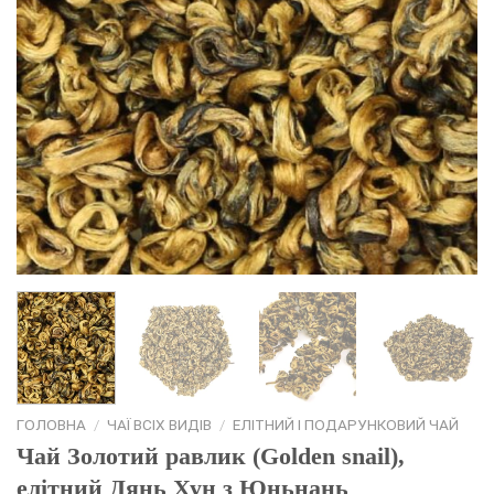
ГОЛОВНА
/
ЧАЇ ВСІХ ВИДІВ
/
EЛІТНИЙ І ПОДАРУНКОВИЙ ЧАЙ
Чай Золотий равлик (Golden snail),
елітний Дянь Хун з Юньнань