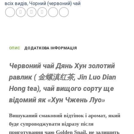
snail),
всіх видів
,
Чорний (червоний) чай
елітний
Дянь
Хун
з
Юньнань
кількість
ОПИС
ДОДАТКОВА ІНФОРМАЦІЯ
Червоний чай Дянь Хун золотий
равлик ( 金螺滇红茶, Jin Luo Dian
Hong tea), чай вищого сорту ще
відомий як
«Хун Чжень Луо»
Вишуканий смаковий відтінок і аромат, який
буде супроводжувати відразу після
приготування чаю Golden Snail, не залишить