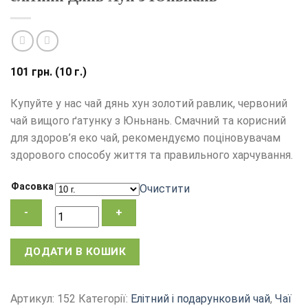
101
грн.
(10 г.)
Купуйте у нас чай дянь хун золотий равлик, червоний
чай вищого ґатунку з Юньнань. Смачний та корисний
для здоров’я еко чай, рекомендуємо поціновувачам
здорового способу життя та правильного харчування.
Фасовка
Очистити
Чай
ДОДАТИ В КОШИК
Золотий
равлик
(Golden
Артикул:
152
Категорії:
Eлітний і подарунковий чай
,
Чаї