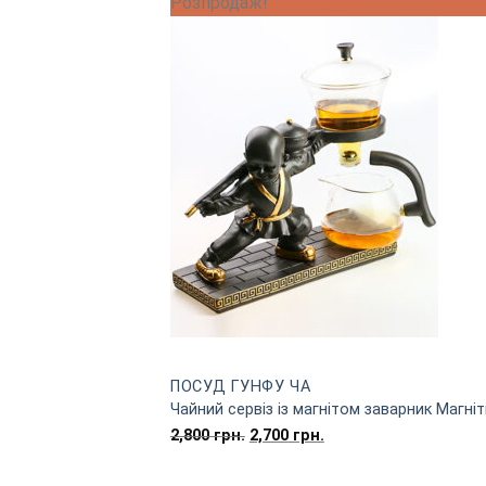
Розпродаж!
грн..
грн..
ПОСУД ГУНФУ ЧА
Чайний сервіз із магнітом заварник Магні
Оригінальна
Поточна
2,800
грн.
2,700
грн.
ціна:
ціна:
2,800
2,700