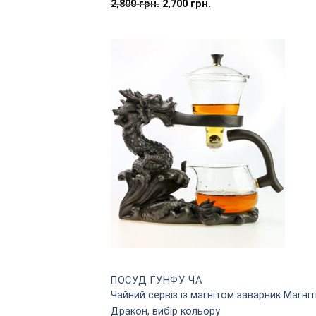
Оригінальна
Поточна
2,800
грн.
2,700
грн.
ціна:
ціна:
2,800
2,700
грн..
грн..
ПОСУД ГУНФУ ЧА
Чайний сервіз із магнітом заварник Магні
Дракон, вибір кольору