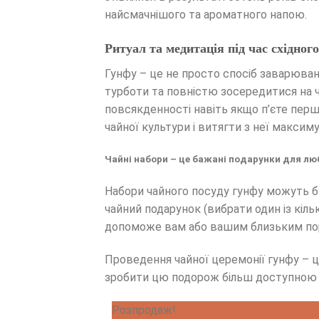
найсмачнішого та ароматного напою.
Ритуал та медитація під час східно
Гунфу – це не просто спосіб заварюван
турботи та повністю зосередитися на ч
повсякденності навіть якщо п’єте пер
чайної культури і витягти з неї максим
Чайні набори – це бажані подарунки для лю
Набори чайного посуду гунфу можуть б
чайний подарунок (вибрати один із кіль
допоможе вам або вашим близьким пор
Проведення чайної церемонії гунфу – ц
зробити цю подорож більш доступною 
Розпродаж!