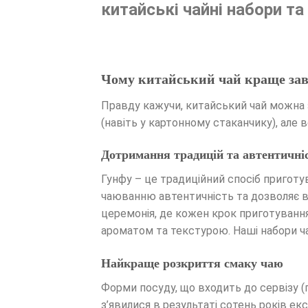
китайські чайні набори та
Чому китайський чай краще зава
Правду кажучи, китайський чай можна за
(навіть у картонному стаканчику), але 
Дотримання традицій та автентичніс
Гунфу – це традиційний спосіб пригот
чаюванню автентичність та дозволяє від
церемонія, де кожен крок приготування
ароматом та текстурою. Наші набори чай
Найкраще розкриття смаку чаю
Форми посуду, що входить до сервізу (га
з’явилися в результаті сотень років е