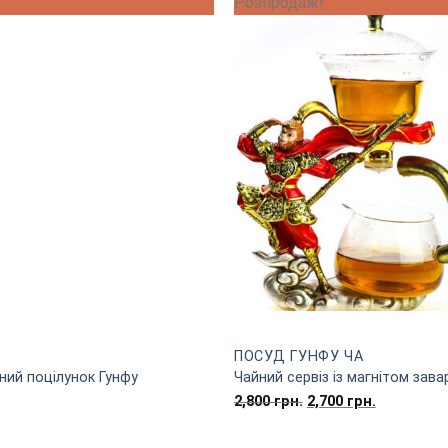
Розпродаж!
ПОСУД ГУНФУ ЧА
тний поцілунок Гунфу
Чайний сервіз із магнітом зава
Оригінальна
Поточна
2,800
грн.
2,700
грн.
ціна:
ціна:
2,800
2,700