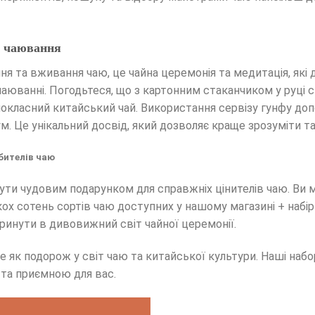
го чаювання
ня та вживання чаю, це чайна церемонія та медитація, які
аюванні. Погодьтеся, що з картонним стаканчиком у руці с
шокласний китайський чай. Використання сервізу гунфу до
ум. Це унікальний досвід, який дозволяє краще зрозуміти т
бителів чаю
ути чудовим подарунком для справжніх цінителів чаю. Ви 
кох сотень сортів чаю доступних у нашому магазині + набір 
инути в дивовижний світ чайної церемонії.
е як подорож у світ чаю та китайської культури. Наші набо
та приємною для вас.