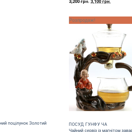
Оригінальна
Поточна
3,200
грн.
3,100
грн.
ціна:
ціна:
3,200
3,100
Розпродаж!
грн..
грн..
тний поцілунок Золотий
ПОСУД ГУНФУ ЧА
Чайний сервіз із магнітом зав