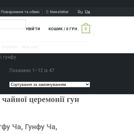
Ru
Ua
Повернення та обмін
Newsletter
0
УВІЙТИ
КОШИК /
0
ГРН.
ОПЛАТА
ПРО НАС
ї гунфу
Показано 1–12 із 47
 чайної церемонії гун
фу Ча, Гунфу Ча,