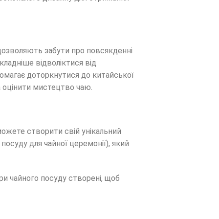
 дозволяють забути про повсякденні
кладніше відволіктися від
помагає доторкнутися до китайської
а оцінити мистецтво чаю.
можете створити свій унікальний
посуду для чайної церемонії), який
ри чайного посуду створені, щоб