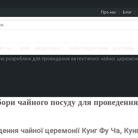
Про нас
Блог
ФУ ЧА
БЛОГ
МЕДИТАЦІЯ
ЧАЙНІ ПОДАРУНКИ
ДОСТАВКА
ьно розроблені для проведення автентичної чайної церемоні
бори чайного посуду для проведення
ення чайної церемонії Кунг Фу Ча, Кунг