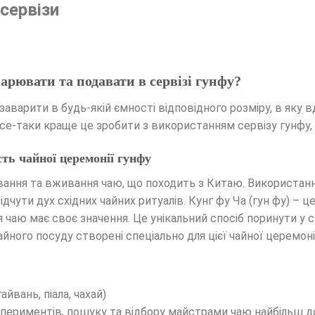
 сервізи
рювати та подавати в сервізі гунфу?
варити в будь-якій ємності відповідного розміру, в яку в
все-таки краще це зробити з використанням сервізу гунфу, і
ть чайної церемонії гунфу
ування та вживання чаю, що походить з Китаю. Використан
чути дух східних чайних ритуалів. Кунг фу Ча (гун фу) – ц
 чаю має своє значення. Це унікальний спосіб поринути у 
ного посуду створені спеціально для цієї чайної церемоні
йвань, піала, чахай)
кспериментів, пошуку та відбору майстрами чаю найбільш 