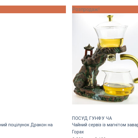
Розпродаж!
ПОСУД ГУНФУ ЧА
тний поцілунок Дракон на
Чайний сервіз із магнітом зав
Горах