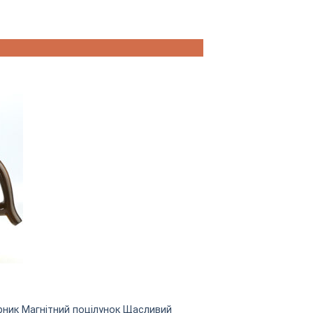
арник Магнітний поцілунок Щасливий