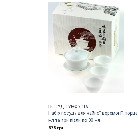
грн..
грн..
ПОСУД ГУНФУ ЧА
Набір посуду для чайної церемонії, порце
мл та три піали по 30 мл
578
грн.