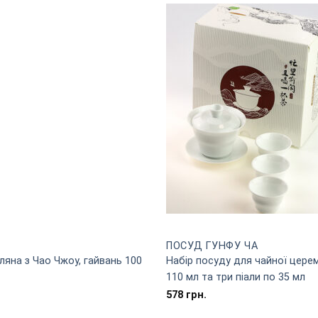
грн..
грн..
ПОСУД ГУНФУ ЧА
ляна з Чао Чжоу, гайвань 100
Набір посуду для чайної церем
110 мл та три піали по 35 мл
578
грн.