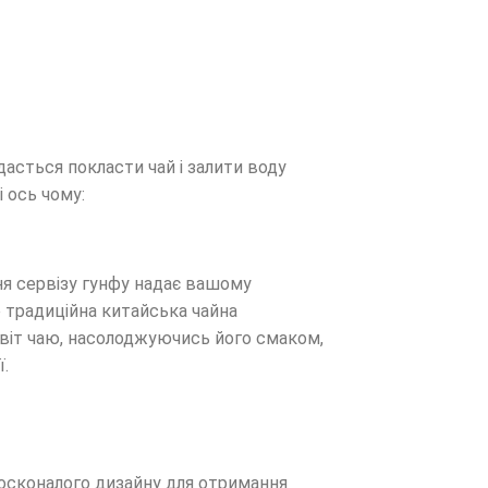
дасться покласти чай і залити воду
 ось чому:
ня сервізу гунфу надає вашому
е традиційна китайська чайна
світ чаю, насолоджуючись його смаком,
ї.
досконалого дизайну для отримання