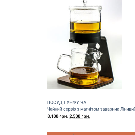
ПОСУД ГУНФУ ЧА
Чайний сервіз з магнітом заварник Ліниви
Оригінальна
Поточна
3,100
грн.
2,500
грн.
ціна:
ціна:
3,100
2,500