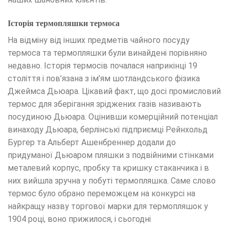
Історія термопляшки термоса
На відміну від інших предметів чайного посуду
термоса та термопляшки були винайдені порівняно
недавно. Історія термосів почалася наприкінці 19
століття і пов’язана з ім’ям шотландського фізика
Джеймса Дьюара. Цікавий факт, що досі промисловий
термос для зберігання зріджених газів називають
посудиною Дьюара. Оцінивши комерційний потенціал
винаходу Дьюара, берлінські підприємці Рейнхольд
Бургер та Альберт Ашенбреннер додали до
придуманої Дьюаром пляшки з подвійними стінками
металевий корпус, пробку та кришку стаканчика і в
них вийшла зручна у побуті термопляшка. Саме слово
термос було обрано переможцем на конкурсі на
найкращу назву торгової марки для термопляшок у
1904 році, воно прижилося, і сьогодні