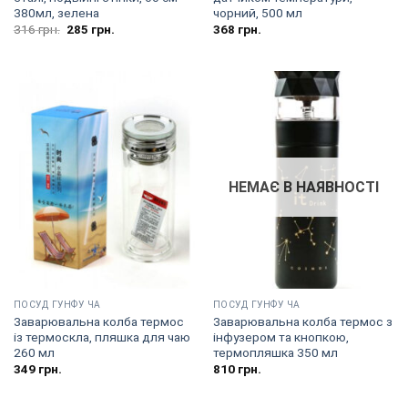
380мл, зелена
чорний, 500 мл
Оригінальна
Поточна
316
грн.
285
грн.
368
грн.
ціна:
ціна:
316
285
грн..
грн..
НЕМАЄ В НАЯВНОСТІ
ПОСУД ГУНФУ ЧА
ПОСУД ГУНФУ ЧА
Заварювальна колба термос
Заварювальна колба термос з
із термоскла, пляшка для чаю
інфузером та кнопкою,
260 мл
термопляшка 350 мл
349
грн.
810
грн.