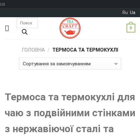
Skip
ua
to
Ru
Ua
content
Пошук
товарів
0
ГОЛОВНА
/
ТЕРМОСА ТА ТЕРМОКУХЛІ
Термоса та термокухлі для
чаю з подвійними стінками
з нержавіючої сталі та