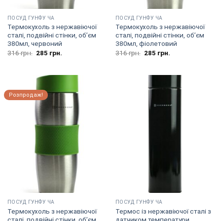
ПОСУД ГУНФУ ЧА
ПОСУД ГУНФУ ЧА
Термокухоль з нержавіючої
Термокухоль з нержавіючої
сталі, подвійні стінки, об’єм
сталі, подвійні стінки, об’єм
380мл, червоний
380мл, фіолетовий
Оригінальна
Поточна
Оригінальна
Поточна
316
грн.
285
грн.
316
грн.
285
грн.
ціна:
ціна:
ціна:
ціна:
316
285
316
285
грн..
грн..
грн..
грн..
Розпродаж!
ПОСУД ГУНФУ ЧА
ПОСУД ГУНФУ ЧА
Термокухоль з нержавіючої
Термос із нержавіючої сталі з
сталі, подвійні стінки, об’єм
датчиком температури,