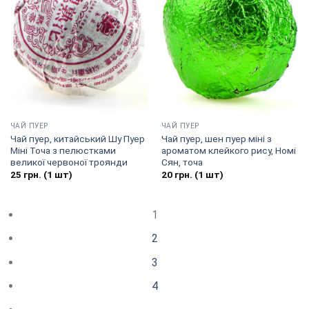
ЧАЙ ПУЕР
ЧАЙ ПУЕР
Чай пуер, китайський Шу Пуер
Чай пуер, шен пуер міні з
Міні Точа з пелюстками
ароматом клейкого рису, Номі
великої червоної троянди
Сян, точа
25
грн.
(1 шт)
20
грн.
(1 шт)
1
2
3
4