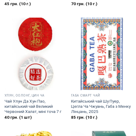
45
грн.
(10 г.)
70
грн.
(10 г.)
УЛУН, ООЛОНГ, ЦИН ЧА
ГАБА СМАРТ ЧАЙ
Чай Улун Да Хун Пао,
Китайський чай Шу Пуер,
китайський чай Великий
Цегла Ча Чжуань, Габа з Менку
Червоний Халат, міні точа 7 г
Лінцань, 2025
40
грн.
(1 шт)
85
грн.
(10 г.)