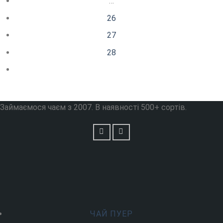
…
26
27
28
Займаємося чаєм з 2007. В наявності 500+ сортів.
ЧАЙ ПУЕР