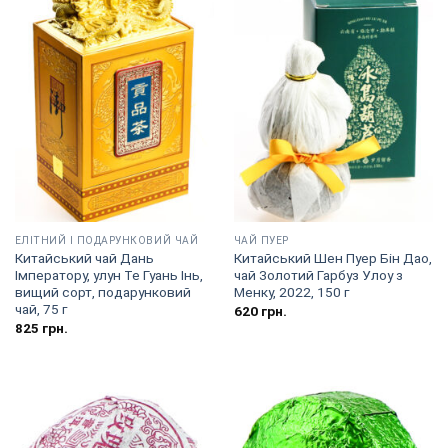
EЛІТНИЙ І ПОДАРУНКОВИЙ ЧАЙ
ЧАЙ ПУЕР
Китайський чай Дань
Китайський Шен Пуер Бін Дао,
Імператору, улун Те Гуань Інь,
чай Золотий Гарбуз Улоу з
вищий сорт, подарунковий
Менку, 2022, 150 г
чай, 75 г
620
грн.
825
грн.