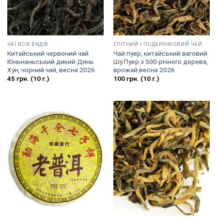
ЧАЇ ВСІХ ВИДІВ
EЛІТНИЙ І ПОДАРУНКОВИЙ ЧАЙ
Китайський червоний чай
Чай пуер, китайський ваговий
Юньнаньський дикий Дянь
Шу Пуер з 500-річного дерева,
Хун, чорний чай, весна 2026
врожай весна 2026
45
грн.
(10 г.)
100
грн.
(10 г.)