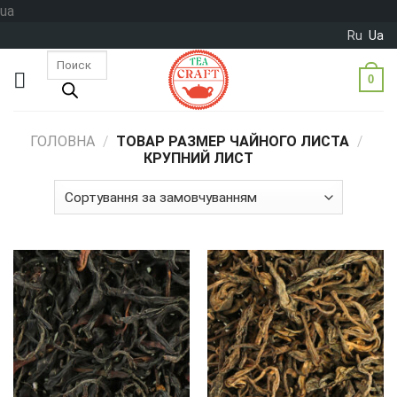
Skip
ua
to
Ru
Ua
content
Пошук
товарів
0
ГОЛОВНА
/
ТОВАР РАЗМЕР ЧАЙНОГО ЛИСТА
/
КРУПНИЙ ЛИСТ