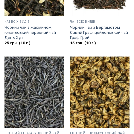
ЧАЇ ВСІХ ВИДІВ
ЧАЇ ВСІХ ВИДІВ
Чорний чай з жасмином,
Чорний чай з Бергамотом
юнаньський червоний чай
Сивий Граф, цейлонський чай
Дянь Хун
Граф Грей
25
грн.
(10 г.)
15
грн.
(10 г.)
EЛІТНИЙ І ПОДАРУНКОВИЙ ЧАЙ
EЛІТНИЙ І ПОДАРУНКОВИЙ ЧАЙ