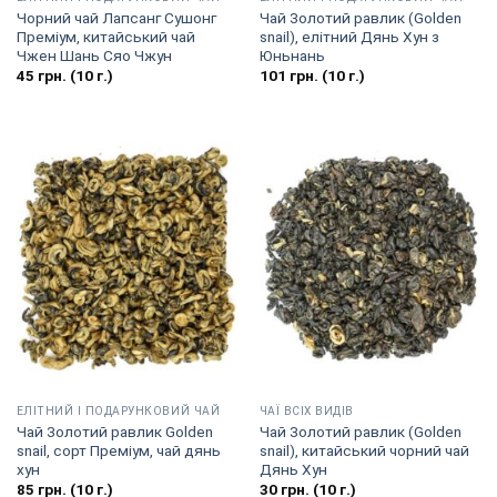
Чорний чай Лапсанг Сушонг
Чай Золотий равлик (Golden
Преміум, китайський чай
snail), елітний Дянь Хун з
Чжен Шань Сяо Чжун
Юньнань
45
грн.
(10 г.)
101
грн.
(10 г.)
EЛІТНИЙ І ПОДАРУНКОВИЙ ЧАЙ
ЧАЇ ВСІХ ВИДІВ
Чай Золотий равлик Golden
Чай Золотий равлик (Golden
snail, сорт Преміум, чай дянь
snail), китайський чорний чай
хун
Дянь Хун
85
грн.
(10 г.)
30
грн.
(10 г.)