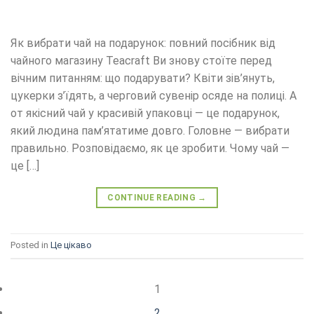
Як вибрати чай на подарунок: повний посібник від
чайного магазину Teacraft Ви знову стоїте перед
вічним питанням: що подарувати? Квіти зів’януть,
цукерки з’їдять, а черговий сувенір осяде на полиці. А
от якісний чай у красивій упаковці — це подарунок,
який людина пам’ятатиме довго. Головне — вибрати
правильно. Розповідаємо, як це зробити. Чому чай —
це […]
CONTINUE READING
→
Posted in
Це цікаво
1
2