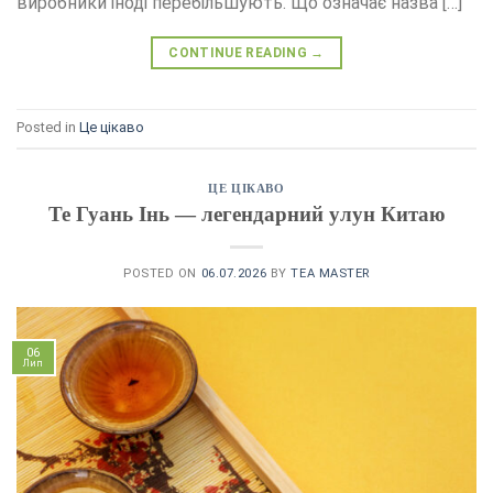
виробники іноді перебільшують. Що означає назва […]
CONTINUE READING
→
Posted in
Це цікаво
ЦЕ ЦІКАВО
Те Гуань Інь — легендарний улун Китаю
POSTED ON
06.07.2026
BY
TEA MASTER
06
Лип