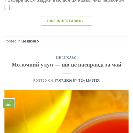
Розберемося, звідки взялася ця назва, чим червоний
[…]
CONTINUE READING
→
Posted in
Це цікаво
ЦЕ ЦІКАВО
Молочний улун — що це насправді за чай
POSTED ON
17.07.2026
BY
TEA MASTER
17
Лип