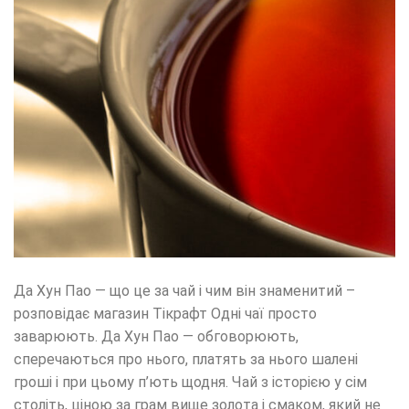
Да Хун Пао — що це за чай і чим він знаменитий –
розповідає магазин Тікрафт Одні чаї просто
заварюють. Да Хун Пао — обговорюють,
сперечаються про нього, платять за нього шалені
гроші і при цьому п’ють щодня. Чай з історією у сім
століть, ціною за грам вище золота і смаком, який не