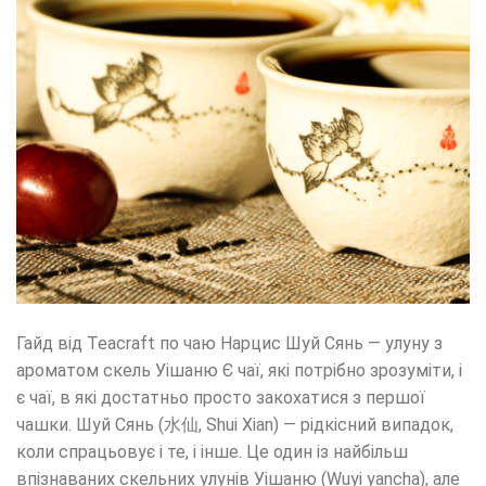
Гайд від Teacraft по чаю Нарцис Шуй Сянь — улуну з
ароматом скель Уішаню Є чаї, які потрібно зрозуміти, і
є чаї, в які достатньо просто закохатися з першої
чашки. Шуй Сянь (水仙, Shui Xian) — рідкісний випадок,
коли спрацьовує і те, і інше. Це один із найбільш
впізнаваних скельних улунів Уішаню (Wuyi yancha), але