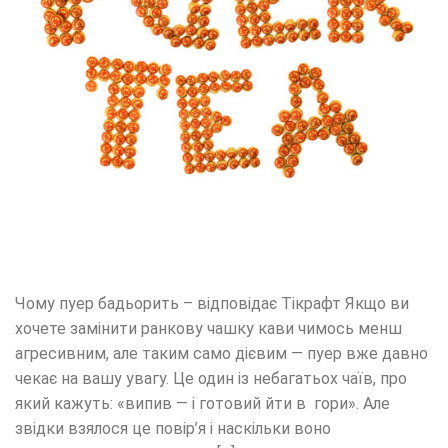
Чому пуер бадьорить – відповідає Тікрафт Якщо ви
хочете замінити ранкову чашку кави чимось менш
агресивним, але таким само дієвим — пуер вже давно
чекає на вашу увагу. Це один із небагатьох чаїв, про
який кажуть: «випив — і готовий йти в гори». Але
звідки взялося це повір’я і наскільки воно