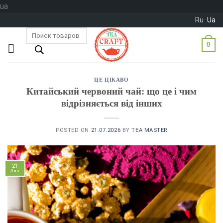
Skip
ua
to
Ru
Ua
content
Пошук
товарів
0
ЦЕ ЦІКАВО
Китайський червоний чай: що це і чим
відрізняється від інших
POSTED ON
21.07.2026
BY
TEA MASTER
21
Лип