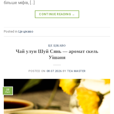
більше міфів, […]
CONTINUE READING
→
Posted in
Це цікаво
ЦЕ ЦІКАВО
Чай улун Шуй Сянь — аромат скель
Уішаня
POSTED ON
08.07.2026
BY
TEA MASTER
08
Лип