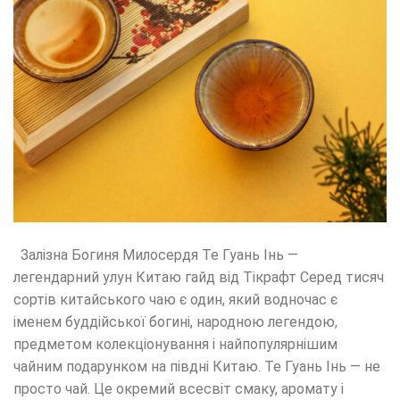
Залізна Богиня Милосердя Те Гуань Інь —
легендарний улун Китаю гайд від Тікрафт Серед тисяч
сортів китайського чаю є один, який водночас є
іменем буддійської богині, народною легендою,
предметом колекціонування і найпопулярнішим
чайним подарунком на півдні Китаю. Те Гуань Інь — не
просто чай. Це окремий всесвіт смаку, аромату і