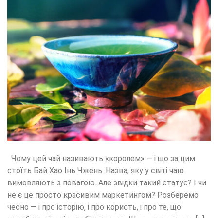
Чому цей чай називають «королем» — і що за цим
стоїть Бай Хао Інь Чжень. Назва, яку у світі чаю
вимовляють з повагою. Але звідки такий статус? І чи
не є це просто красивим маркетингом? Розберемо
чесно — і про історію, і про користь, і про те, що