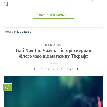
[…]
CONTINUE READING
→
Posted in
Це цікаво
ЦЕ ЦІКАВО
Бай Хао Інь Чжень – історія короля
білого чаю від магазину Тікрафт
POSTED ON
07.07.2026
BY
TEA MASTER
07
Лип