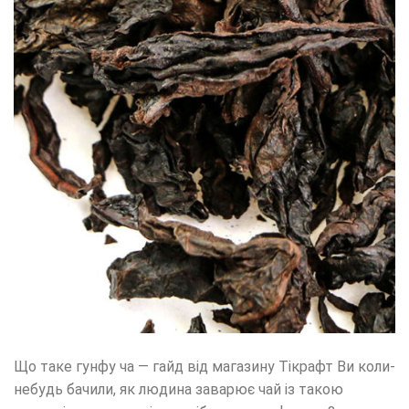
Що таке гунфу ча — гайд від магазину Тікрафт Ви коли-
небудь бачили, як людина заварює чай із такою