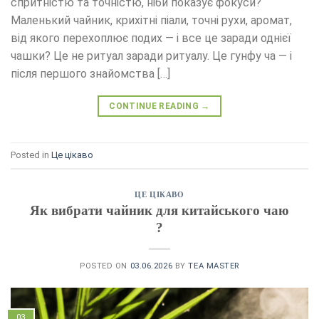
спритністю та точністю, ніби показує фокуси?
Маленький чайник, крихітні піали, точні рухи, аромат,
від якого перехоплює подих — і все це заради однієї
чашки? Це не ритуал заради ритуалу. Це гунфу ча — і
після першого знайомства […]
CONTINUE READING
→
Posted in
Це цікаво
ЦЕ ЦІКАВО
Як вибрати чайник для китайського чаю
?
POSTED ON
03.06.2026
BY
TEA MASTER
03