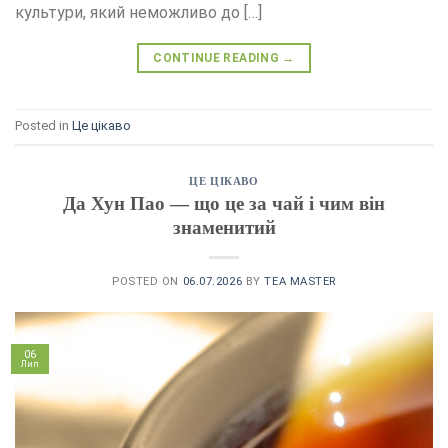
культури, який неможливо до […]
CONTINUE READING
→
Posted in
Це цікаво
ЦЕ ЦІКАВО
Да Хун Пао — що це за чай і чим він
знаменитий
POSTED ON
06.07.2026
BY
TEA MASTER
06
Лип