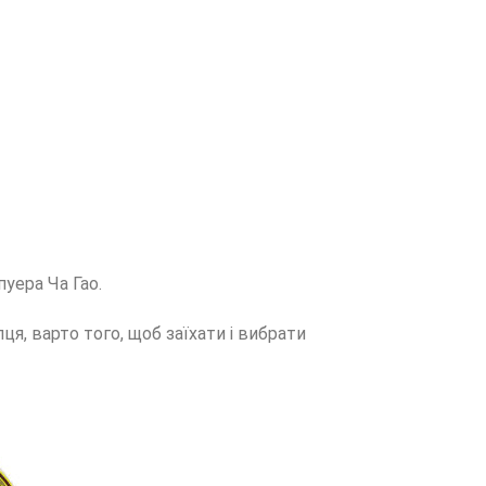
пуера Ча Гао.
ця, варто того, щоб заїхати і вибрати