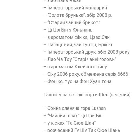
– Лао Бань Чжан
– Імператорський мандарин
– “Золота брунька”, збір 2008 р.
– “Старий чайний брикет”
– Ці Цзі Бін з Юньнань
– з ароматом фініка, Цзао Сян
– Палацовий, чай Гунтін, Брікет
– Імператорський друк, збір 2008 року
– Лао Ча Тоу “Старі чайні голови”
– з ароматом Клейкого рису
– Сіху 2006 року, обмежена серія 6666
– Фенікс, туо ча Фен Хуан точа
Також у нас є такі сорти Шен (зелений):
– Сонна оленяча гора Lushan
– “Чайний шлях” Ці Цзи Бін
– у кісках “Та Сюе Шан”
– розчесаний Гу Шу Так Сюе Шань