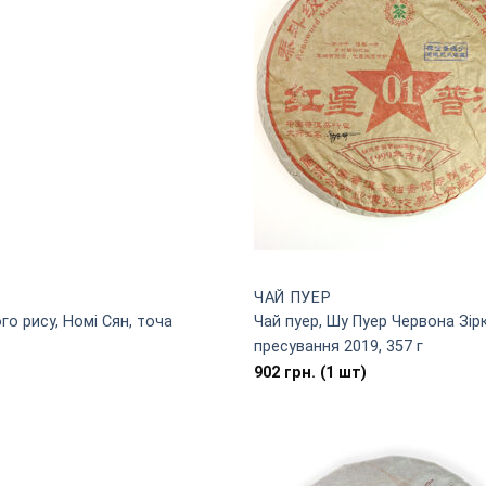
ЧАЙ ПУЕР
го рису, Номі Сян, точа
Чай пуер, Шу Пуер Червона Зірк
пресування 2019, 357 г
902
грн.
(1 шт)