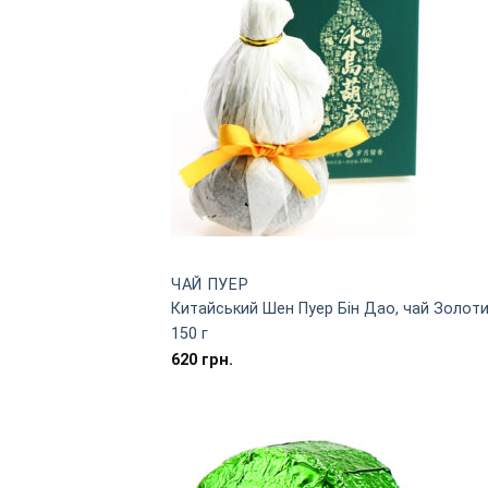
ЧАЙ ПУЕР
Китайський Шен Пуер Бін Дао, чай Золотий
150 г
620
грн.