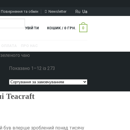
Ru
Ua
Повернення та обмін
Newsletter
0
УВІЙТИ
КОШИК /
0
ГРН.
ОПЛАТА
ПРО НАС
а зеленого чаю
Показано 1–12 із 273
і Teacraft
чай був вперше зроблений понад тисячу