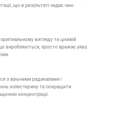
ації, що в результаті надає чаю
оригінальному вигляду та цікавій
 що виробляються, просто вражає уяву.
нах.
ся з вільними радикалами і
івень холестерину та покращити
ращенню концентрації.