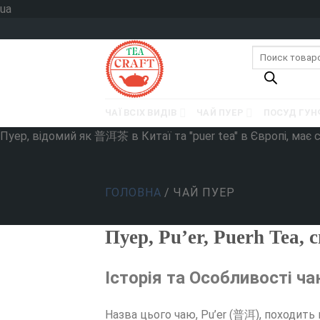
Skip
ua
to
content
Пошук
товарів
ЧАЇ ВСІХ ВИДІВ
ЧАЙ ПУЕР
ПОСУД ГУН
Пуер, відомий як 普洱茶 в Китаї та "puer tea" в Європі, має 
ГОЛОВНА
/
ЧАЙ ПУЕР
Пуер, Pu’er, Puerh Tea,
Історія та Особливості ч
Назва цього чаю, Pu’er (普洱), походить 