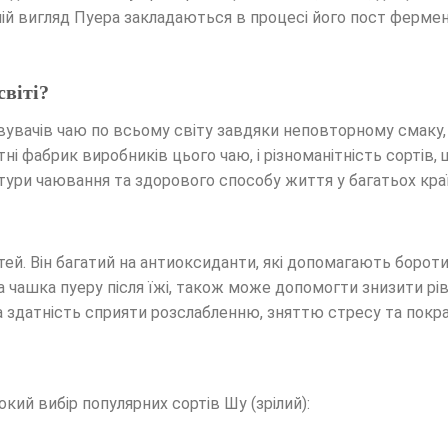
ній вигляд Пуера закладаються в процесі його пост фермент
віті?
увачів чаю по всьому світу завдяки неповторному смаку, 
ні фабрик виробників цього чаю, і різноманітність сортів,
ури чаювання та здорового способу життя у багатьох краї
ей. Він багатий на антиоксиданти, які допомагають бороти
а чашка пуеру після їжі, також може допомогти знизити р
 за здатність сприяти розслабленню, зняттю стресу та пок
ий вибір популярних сортів Шу (зрілий):