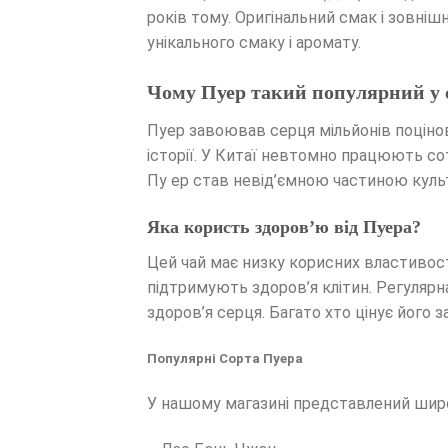
років тому. Оригінальний смак і зовніш
унікального смаку і аромату.
Чому Пуер такий популярний у с
Пуер завоював серця мільйонів поцінов
історії. У Китаї невтомно працюють сот
Пу ер став невід’ємною частиною культ
Яка користь здоров’ю від Пуера?
Цей чай має низку корисних властивост
підтримують здоров’я клітин. Регулярн
здоров’я серця. Багато хто цінує його
Популярні Сорта Пуера
У нашому магазині представлений широк