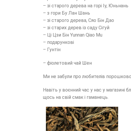
– зі старого дерева на горі Іу, Юньнань
– з гори Бу Лан Шань
– зі старого дерева, Сяо Бін Дао
– зі старих дерев із саду Сігуй
– Ці Цзи Бін Yunnan Qiao Mu
– подарункові
– Гунтін
– фіолетовий чай Шен
Ми не забули про любителів порошкового
Навіть у воєнний час у нас у магазині б
щось на свій смак і гаманець.