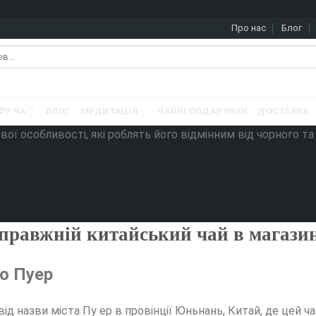
Про нас
Блог
ФУ ЧА
БЛОГ
МЕДИТАЦІЯ
ЧАЙНІ ПОДАРУНКИ
ДОСТАВКА
свої особливості, які роблять його відмінним від чорного т
 справжній китайський чай в магазин
аю Пуер
від назви міста Пу ер в провінції Юньнань, Китай, де цей 