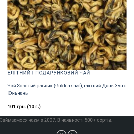
EЛІТНИЙ І ПОДАРУНКОВИЙ ЧАЙ
Чай Золотий равлик (Golden snail), елітний Дянь Хун з
Юньнань
101
грн.
(10 г.)
Займаємося чаєм з 2007. В наявності 500+ сортів.