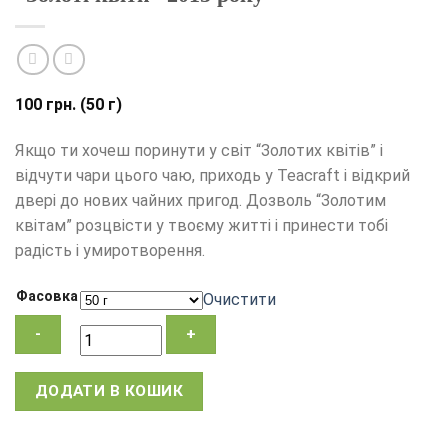
100
грн.
(50 г)
Якщо ти хочеш поринути у світ “Золотих квітів” і
відчути чари цього чаю, приходь у Teacraft і відкрий
двері до нових чайних пригод. Дозволь “Золотим
квітам” розцвісти у твоєму житті і принести тобі
радість і умиротворення.
Фасовка
Очистити
Чай
ДОДАТИ В КОШИК
Аньхуа,
чорний