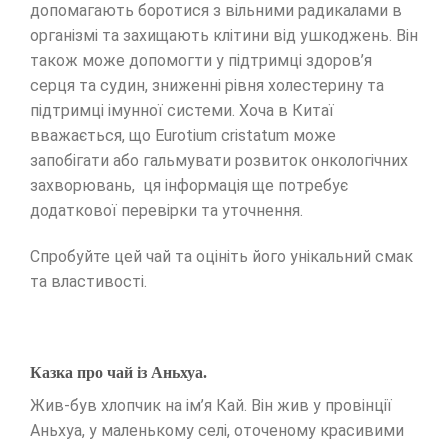
допомагають боротися з вільними радикалами в
організмі та захищають клітини від ушкоджень. Він
також може допомогти у підтримці здоров’я
серця та судин, зниженні рівня холестерину та
підтримці імунної системи. Хоча в Китаї
вважається, що Eurotium cristatum може
запобігати або гальмувати розвиток онкологічних
захворювань, ця інформація ще потребує
додаткової перевірки та уточнення.
Спробуйте цей чай та оцініть його унікальний смак
та властивості.
Казка про чай із Аньхуа.
Жив-був хлопчик на ім’я Кай. Він жив у провінції
Аньхуа, у маленькому селі, оточеному красивими