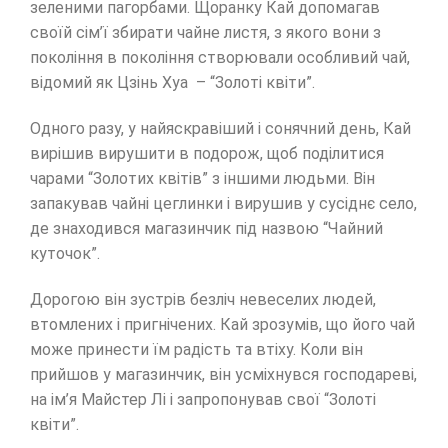
зеленими пагорбами. Щоранку Кай допомагав
своїй сім’ї збирати чайне листя, з якого вони з
покоління в покоління створювали особливий чай,
відомий як Цзінь Хуа – “Золоті квіти”.
Одного разу, у найяскравіший і сонячний день, Кай
вирішив вирушити в подорож, щоб поділитися
чарами “Золотих квітів” з іншими людьми. Він
запакував чайні цеглинки і вирушив у сусіднє село,
де знаходився магазинчик під назвою “Чайний
куточок”.
Дорогою він зустрів безліч невеселих людей,
втомлених і пригнічених. Кай зрозумів, що його чай
може принести їм радість та втіху. Коли він
прийшов у магазинчик, він усміхнувся господареві,
на ім’я Майстер Лі і запропонував свої “Золоті
квіти”.