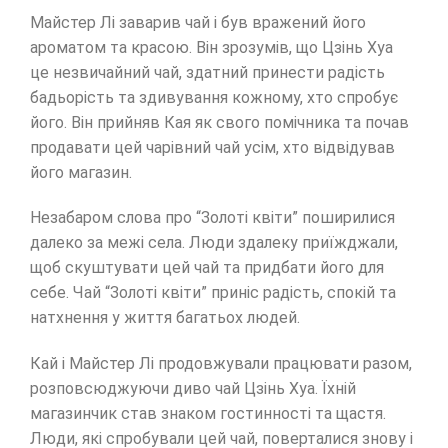
Майстер Лі заварив чай і був вражений його
ароматом та красою. Він зрозумів, що Цзінь Хуа
це незвичайний чай, здатний принести радість
бадьорість та здивування кожному, хто спробує
його. Він прийняв Кая як свого помічника та почав
продавати цей чарівний чай усім, хто відвідував
його магазин.
Незабаром слова про “Золоті квіти” поширилися
далеко за межі села. Люди здалеку приїжджали,
щоб скуштувати цей чай та придбати його для
себе. Чай “Золоті квіти” приніс радість, спокій та
натхнення у життя багатьох людей.
Кай і Майстер Лі продовжували працювати разом,
розповсюджуючи диво чай Цзінь Хуа. Їхній
магазинчик став знаком гостинності та щастя.
Люди, які спробували цей чай, поверталися знову і