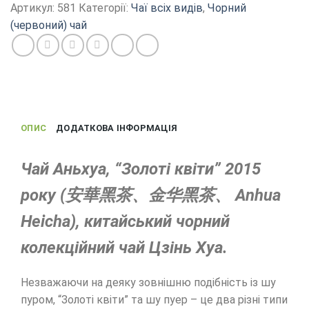
колекційний
Артикул:
581
Категорії:
Чаї всіх видів
,
Чорний
чай
(червоний) чай
"Золоті
квіти"
2015
року
кількість
ОПИС
ДОДАТКОВА ІНФОРМАЦІЯ
Чай Аньхуа, “Золоті квіти” 2015
року (安華黑茶、金华黑茶、 Anhua
Heicha), китайський чорний
колекційний чай Цзінь Хуа.
Незважаючи на деяку зовнішню подібність із шу
пуром, “Золоті квіти” та шу пуер – це два різні типи