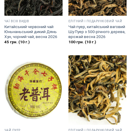
ЧАЇ ВСІХ ВИДІВ
EЛІТНИЙ І ПОДАРУНКОВИЙ ЧАЙ
Китайський червоний чай
Чай пуер, китайський ваговий
Юньнаньський дикий Дянь
Шу Пуер з 500-річного дерева,
Хун, чорний чай, весна 2026
врожай весна 2026
45
грн.
(10 г.)
100
грн.
(10 г.)
ЧАЙ ПУЕР
EЛІТНИЙ І ПОДАРУНКОВИЙ ЧАЙ