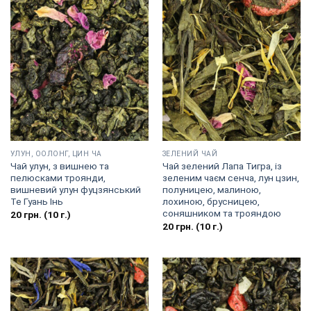
УЛУН, ООЛОНГ, ЦИН ЧА
ЗЕЛЕНИЙ ЧАЙ
Чай улун, з вишнею та
Чай зелений Лапа Тигра, із
пелюсками троянди,
зеленим чаєм сенча, лун цзин,
вишневий улун фуцзянський
полуницею, малиною,
Те Гуань Інь
лохиною, брусницею,
соняшником та трояндою
20
грн.
(10 г.)
20
грн.
(10 г.)