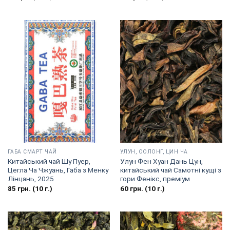
ГАБА СМАРТ ЧАЙ
УЛУН, ООЛОНГ, ЦИН ЧА
Китайський чай Шу Пуер,
Улун Фен Хуан Дань Цун,
Цегла Ча Чжуань, Габа з Менку
китайський чай Самотні кущі з
Лінцань, 2025
гори Фенікс, преміум
85
грн.
(10 г.)
60
грн.
(10 г.)