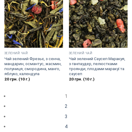
ЗЕЛЕНИЙ ЧАЙ
ЗЕЛЕНИЙ ЧАЙ
Чай зелений Фрезьє, з сенча,
Чай зелений Саусеп Маракуя,
мандарин, османтус, жасмин,
з ганпаудер, пелюстками
полуниця, смородина, манго,
троянди, плодами маракуї та
яблуко, календула
саусеп
20
грн.
(10 г.)
20
грн.
(10 г.)
1
2
3
4