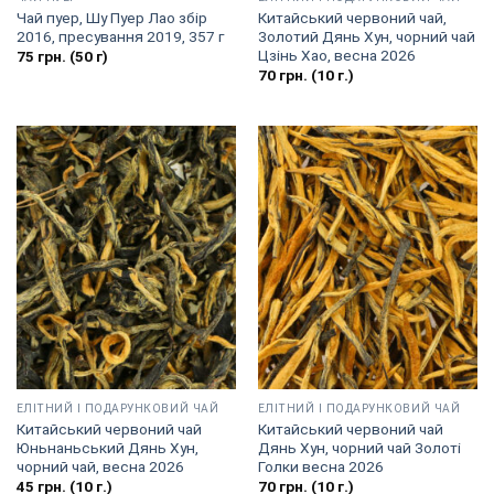
Чай пуер, Шу Пуер Лао збір
Китайський червоний чай,
2016, пресування 2019, 357 г
Золотий Дянь Хун, чорний чай
Цзінь Хао, весна 2026
75
грн.
(50 г)
70
грн.
(10 г.)
EЛІТНИЙ І ПОДАРУНКОВИЙ ЧАЙ
EЛІТНИЙ І ПОДАРУНКОВИЙ ЧАЙ
Китайський червоний чай
Китайський червоний чай
Юньнаньський Дянь Хун,
Дянь Хун, чорний чай Золоті
чорний чай, весна 2026
Голки весна 2026
45
грн.
(10 г.)
70
грн.
(10 г.)