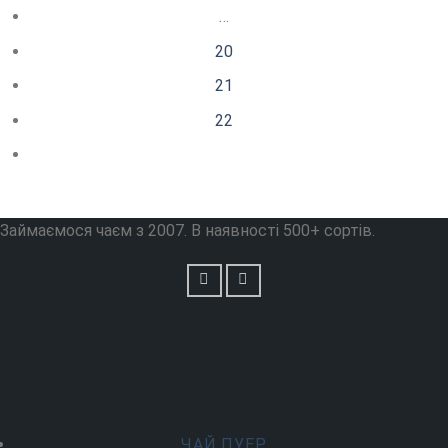
…
20
21
22
Займаємося чаєм з 2007. В наявності 500+ сортів.
ЧАЙ ПУЕР