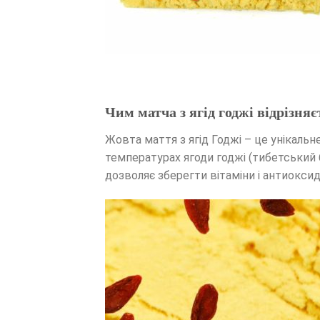
Чим матча з ягід годжі відрізняє
Жовта маття з ягід Годжі – це унікальн
температурах ягоди годжі (тибетський 
дозволяє зберегти вітаміни і антиокси