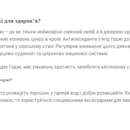
жі для здоров’я?
і – це не тільки неймовірно смачний напій, а й джерело зд
зких коливань цукру в крові. Антиоксиданти з ягід годжі 
літини у хорошому стані. Регулярне вживання цього диво
ерцево-судинної та шлунково-кишкової системи.
одах Годжі, має унікальну здатність запобігати клітинному 
годжі?
то розведіть порошок у гарячій воді і добре розмішайте. Я
ією, то користуйтеся спеціальними аксесуарами для зав