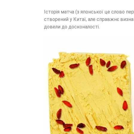
Історія матча (з японської це слово пе
створений у Китаї, але справжнє визна
довели до досконалості.