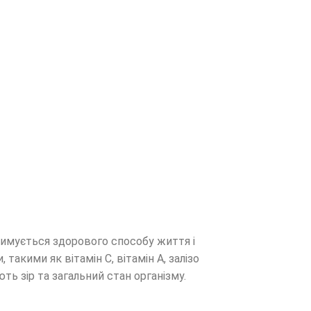
римується здорового способу життя і
акими як вітамін C, вітамін А, залізо
ь зір та загальний стан організму.