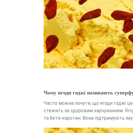
Чому ягоди годжі називають суперф
Часто можна почути, що ягоди годжі ц
стежить за здоровим харчуванням. Ягоди
та бета-каротин. Вони підтримують іму