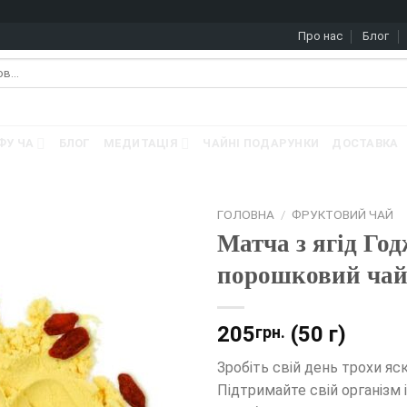
Про нас
Блог
ФУ ЧА
БЛОГ
МЕДИТАЦІЯ
ЧАЙНІ ПОДАРУНКИ
ДОСТАВКА
ГОЛОВНА
/
ФРУКТОВИЙ ЧАЙ
Матча з ягід Го
порошковий чай
205
(50 г)
грн.
Зробіть свій день трохи яск
Підтримайте свій організм