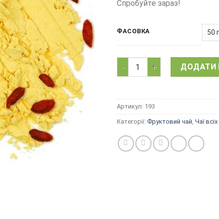
Спробуйте зараз!
ФАСОВКА
Матча з ягід Годжі, натура
ДОДАТИ 
Артикул:
193
Категорії:
Фруктовий чай
,
Чаї всіх