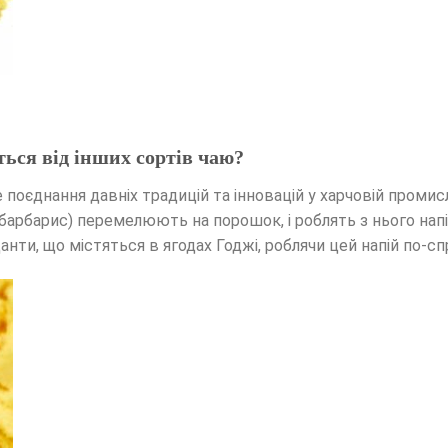
ться від інших сортів чаю?
е поєднання давніх традицій та інновацій у харчовій промис
барбарис) перемелюють на порошок, і роблять з нього напі
данти, що містяться в ягодах Годжі, роблячи цей напій по