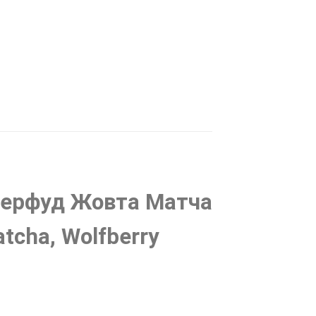
перфуд Жовта Матча
tcha, Wolfberry