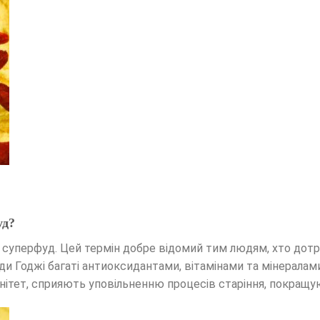
уд?
е суперфуд. Цей термін добре відомий тим людям, хто дот
 Годжі багаті антиоксидантами, вітамінами та мінералами, т
нітет, сприяють уповільненню процесів старіння, покращуют