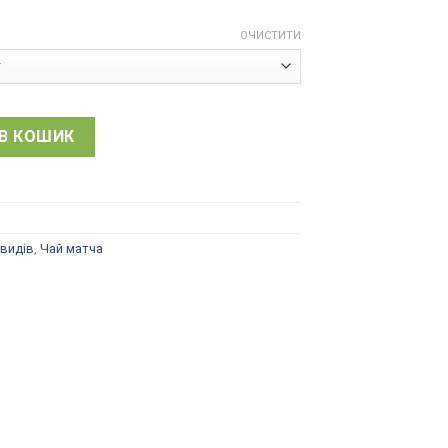
ОЧИСТИТИ
льний порошковий чай жовта маття кількість
В КОШИК
 видів
,
Чай матча