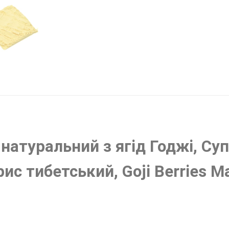
туральний з ягід Годжі, Су
ис тибетський, Goji Berries Ma