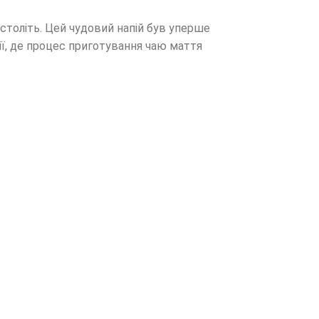
 століть. Цей чудовий напій був уперше
ії, де процес приготування чаю маття