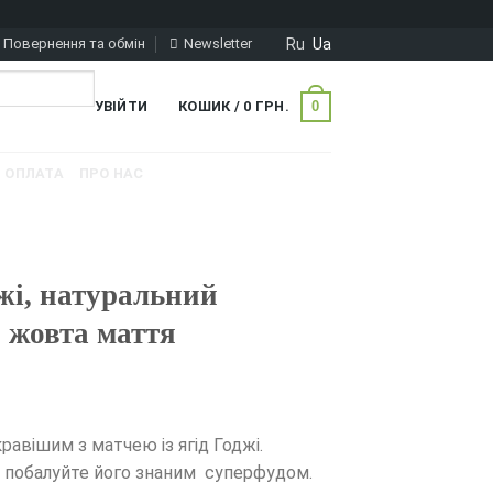
Ru
Ua
Повернення та обмін
Newsletter
0
УВІЙТИ
КОШИК /
0
ГРН.
ОПЛАТА
ПРО НАС
джі, натуральний
 жовта маття
равішим з матчею із ягід Годжі.
 і побалуйте його знаним суперфудом.