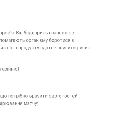
оров’я. Він бадьорить і наповнює
допомагають організму боротися з
вижного продукту здатне знизити ризик
старінню!
кщо потрібно вразити своїх гостей
арювання матчу: