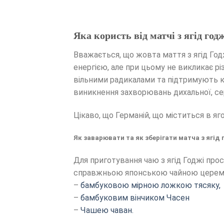
Яка користь від матчі з ягід год
Вважається, що жовта маття з ягід Годж
енергією, але при цьому не викликає рі
вільними радикалами та підтримують к
виникнення захворювань дихальної, с
Цікаво, що Германій, що міститься в яг
Як заварювати та як зберігати матча з ягід 
Для приготування чаю з ягід Годжі прос
справжньою японською чайною церемон
–
бамбуковою мірною ложкою тясяку,
–
бамбуковим вінчиком Часен
–
Чашею чаван.