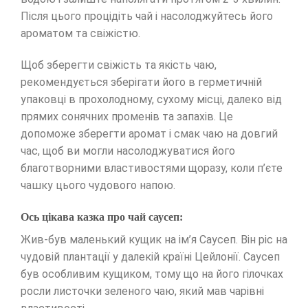
Після цього процідіть чай і насолоджуйтесь його
ароматом та свіжістю.
Щоб зберегти свіжість та якість чаю,
рекомендується зберігати його в герметичній
упаковці в прохолодному, сухому місці, далеко від
прямих сонячних променів та запахів. Це
допоможе зберегти аромат і смак чаю на довгий
час, щоб ви могли насолоджуватися його
благотворними властивостями щоразу, коли п’єте
чашку цього чудового напою.
Ось цікава казка про чай саусеп:
Жив-був маленький кущик на ім’я Саусеп. Він ріс на
чудовій плантації у далекій країні Цейлонії. Саусеп
був особливим кущиком, тому що на його гілочках
росли листочки зеленого чаю, який мав чарівні