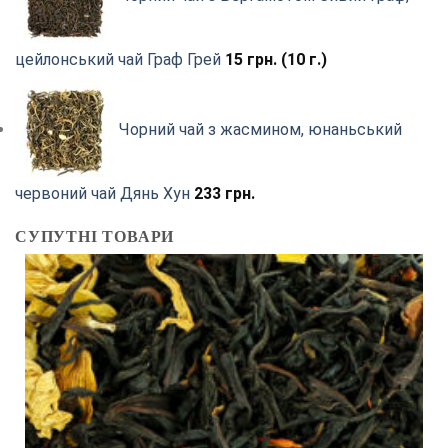
цейлонський чай Граф Грей
15
грн.
(10 г.)
Чорний чай з жасмином, юнаньський
червоний чай Дянь Хун
233
грн.
СУПУТНІ ТОВАРИ