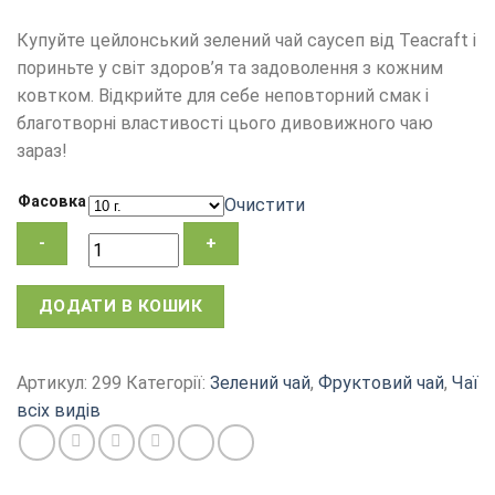
Купуйте цейлонський зелений чай саусеп від Teacraft і
пориньте у світ здоров’я та задоволення з кожним
ковтком. Відкрийте для себе неповторний смак і
благотворні властивості цього дивовижного чаю
зараз!
Фасовка
Очистити
Чай
ДОДАТИ В КОШИК
Саусеп,
ароматний
зелений
Артикул:
299
Категорії:
Зелений чай
,
Фруктовий чай
,
Чаї
чай
всіх видів
з
Цейлону
кількість