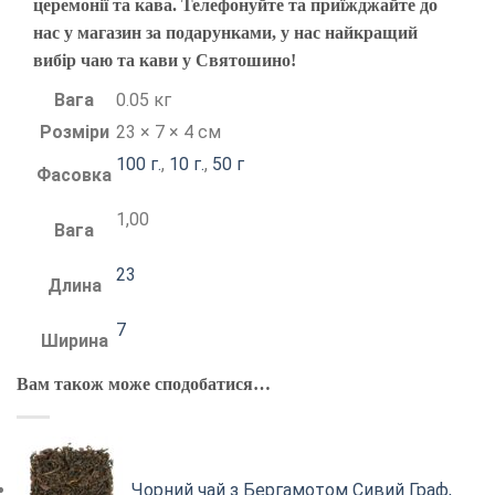
церемонії та кава. Телефонуйте та приїжджайте до
нас у магазин за подарунками, у нас найкращий
вибір чаю та кави у Святошино!
Вага
0.05 кг
Розміри
23 × 7 × 4 см
100 г.
,
10 г.
,
50 г
Фасовка
1,00
Вага
23
Длина
7
Ширина
Вам також може сподобатися…
Чорний чай з Бергамотом Сивий Граф,