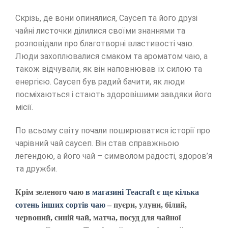
Скрізь, де вони опинялися, Саусеп та його друзі
чайні листочки ділилися своїми знаннями та
розповідали про благотворні властивості чаю.
Люди захоплювалися смаком та ароматом чаю, а
також відчували, як він наповнював їх силою та
енергією. Саусеп був радий бачити, як люди
посміхаються і стають здоровішими завдяки його
місії.
По всьому світу почали поширюватися історії про
чарівний чай саусеп. Він став справжньою
легендою, а його чай – символом радості, здоров’я
та дружби.
Крім зеленого чаю
в магазині Teacraft є ще кілька
сотень інших сортів чаю
– пуєри, улуни, білий,
червоний, синій чай, матча, посуд для чайної