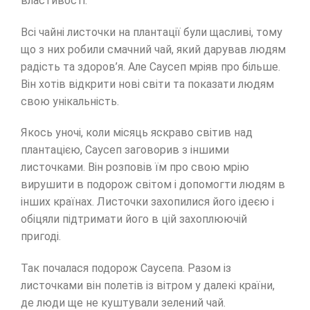
властивості.
Всі чайні листочки на плантації були щасливі, тому
що з них робили смачний чай, який дарував людям
радість та здоров’я. Але Саусеп мріяв про більше.
Він хотів відкрити нові світи та показати людям
свою унікальність.
Якось уночі, коли місяць яскраво світив над
плантацією, Саусеп заговорив з іншими
листочками. Він розповів їм про свою мрію
вирушити в подорож світом і допомогти людям в
інших країнах. Листочки захопилися його ідеєю і
обіцяли підтримати його в цій захоплюючій
пригоді.
Так почалася подорож Саусепа. Разом із
листочками він полетів із вітром у далекі країни,
де люди ще не куштували зелений чай.