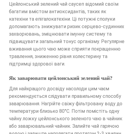
Цейлонський зелений чай саусеп відомий своїм
багатим вмістом антиоксидантів, таких як
катехіни та епігалокатехіни. Ці потужні сполуки
допомагають знижувати ризик серцево-судинних
захворювань, зміцнювати імунну систему та
підвищувати загальний тонус організму. Регулярне
вживання цього чаю може сприяти покращенню
травлення, зниженню рівня холестерину та
підтримці здорової ваги.
Як заварювати цейлонський зелений чай?
Для найкращого досвіду насолоди цим чаєм
рекомендується слідувати правильному способу
заварювання. Нагрійте свіжу фільтровану воду до
температури близько 80°C. Потім помістіть одну
чайну ложку цейлонського зеленого чаю в чайник
або заварювальний чайник. Залийте чай гарячою
водою і залиште наполягати протягом 2-3 хвилин.