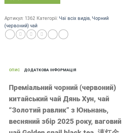
Золотий
равлик,
весняний
Артикул:
1362
Категорії:
Чаї всіх видів
,
Чорний
збір
(червоний) чай
2025,
китайський
чорний
чай
Дянь
Хун
ОПИС
ДОДАТКОВА ІНФОРМАЦІЯ
кількість
Преміальний чорний (червоний)
китайський чай Дянь Хун, чай
“Золотий равлик” з Юньнань,
весняний збір 2025 року, ваговий
чай Golden snail black tea, 滇红金