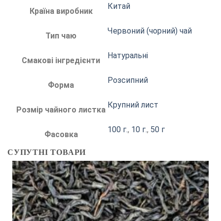
Китай
Країна виробник
Червоний (чорний) чай
Тип чаю
Натуральні
Смакові інгредієнти
Розсипний
Форма
Крупний лист
Розмір чайного листка
100 г.
,
10 г.
,
50 г
Фасовка
СУПУТНІ ТОВАРИ