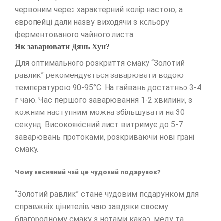
червоним через характерний колір настою, а
європейці дали назву виходячи з кольору
ферментованого чайного листа.
Як заварювати Дянь Хун?
Для оптимального розкриття смаку “Золотий
равлик” рекомендується заварювати водою
температурою 90-95°C. На гайвань достатньо 3-4
г чаю. Час першого заварювання 1-2 хвилини, з
кожним наступним можна збільшувати на 30
секунд. Високоякісний лист витримує до 5-7
заварювань протоками, розкриваючи нові грані
смаку.
Чому весняний чай це чудовий подарунок?
“Золотий равлик” стане чудовим подарунком для
справжніх цінителів чаю завдяки своєму
благородному смаку з нотами какао, меду та