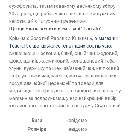
сухофруктів, та лімітованому весняному збору
2025 року, що робить його не лише вишуканим
напоєм, а й статусним презентом.
Що ще можна купити в магазині Teacraft?
Крім чаю Золотий Равлик з Юньнань,
в магазині
Teacraft є ще кілька сотень інших сортів чаю
,
включаючи – зелений, білий, синій чай, медовий,
шоколадний, жасминовий, женьшеневий, габа
улуни, пуери шу та шен, зв’язаний чай, квітковий
та фруктовий чай, масала, матча, різноманітний
посуд для чайної церемонії та товари для
медитації. Телефонуйте та приїжджайте до нас у
магазин за подарунками, у нас найкращий вибір
китайського чаю та чайного посуду у Святошині!
Вага
Невідомо
Розміри
Невідомо