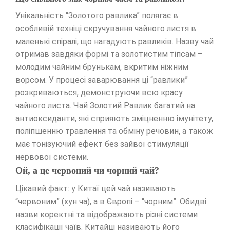
Унікальність “Золотого равлика” полягає в
особливій техніці скручування чайного листя в
маленькі спіралі, що нагадують равликів. Назву чай
отримав завдяки формі та золотистим тіпсам –
молодим чайним брунькам, вкритим ніжним
ворсом. У процесі заварювання ці “равлики”
розкриваються, демонструючи всю красу
чайного листа. Чай Золотий Равлик багатий на
антиоксиданти, які сприяють зміцненню імунітету,
поліпшенню травлення та обміну речовин, а також
має тонізуючий ефект без зайвої стимуляції
нервової системи.
Ой, а це червоний чи чорний чай?
Цікавий факт: у Китаї цей чай називають
“червоним” (хун ча), а в Європі – “чорним”. Обидві
назви коректні та відображають різні системи
класифікації чаїв. Китайці називають його