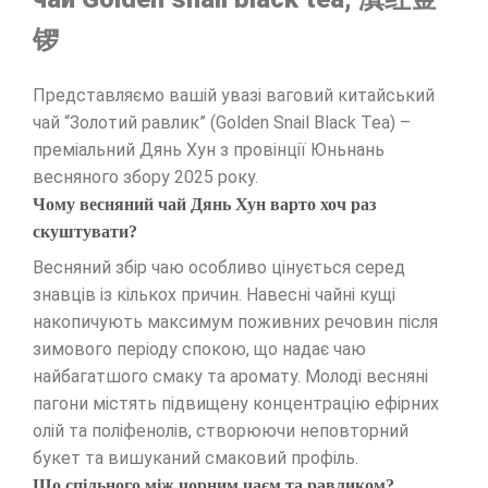
锣
Представляємо вашій увазі ваговий китайський
чай “Золотий равлик” (Golden Snail Black Tea) –
преміальний Дянь Хун з провінції Юньнань
весняного збору 2025 року.
Чому весняний чай Дянь Хун варто хоч раз
скуштувати?
Весняний збір чаю особливо цінується серед
знавців із кількох причин. Навесні чайні кущі
накопичують максимум поживних речовин після
зимового періоду спокою, що надає чаю
найбагатшого смаку та аромату. Молоді весняні
пагони містять підвищену концентрацію ефірних
олій та поліфенолів, створюючи неповторний
букет та вишуканий смаковий профіль.
Що спільного між чорним чаєм та равликом?