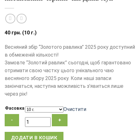
40
грн.
(10 г.)
Весняний збір “Золотого равлика” 2025 року доступний
в обмеженій кількості!
Замовте “Золотий равлик” сьогодні, щоб гарантовано
отримати свою частку цього унікального чаю
весняного збору 2025 року. Коли наші запаси
закінчаться, наступна можливість з’явиться лише
через рік!
Фасовка
Очистити
Чай
ДОДАТИ В КОШИК