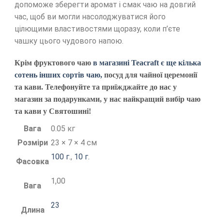
допоможе зберегти аромат і смак чаю на довгий
час, щоб ви могли насолоджуватися його
цілющими властивостями щоразу, коли п’єте
чашку цього чудового напою.
Крім фруктового чаю
в магазині Teacraft є ще кілька
сотень інших сортів чаю,
посуд для чайної церемонії
та кави. Телефонуйте та приїжджайте до нас у
магазин за подарунками, у нас найкращий вибір чаю
та кави у Святошині!
Вага
0.05 кг
Розміри
23 × 7 × 4 см
100 г.
,
10 г.
Фасовка
1,00
Вага
23
Длина