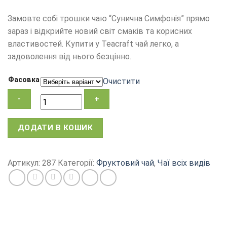
Замовте собі трошки чаю “Сунична Симфонія” прямо
зараз і відкрийте новий світ смаків та корисних
властивостей. Купити у Teacraft чай легко, а
задоволення від нього безцінно.
Фасовка
Очистити
Чай
ДОДАТИ В КОШИК
Сунична
Симфонія,
каркаде
Артикул:
287
Категорії:
Фруктовий чай
,
Чаї всіх видів
з
фруктами
та
суницею
кількість