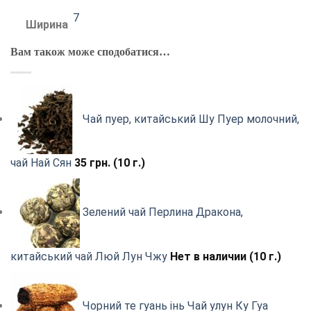
7
Ширина
Вам також може сподобатися…
Чай пуер, китайський Шу Пуер молочний,
чай Най Сян
35
грн.
(10 г.)
Зелений чай Перлина Дракона,
китайський чай Люй Лун Чжу
Нет в наличии (10 г.)
Чорний те гуань інь Чай улун Ку Гуа