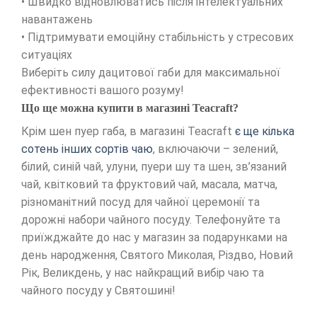
• Швидко відновлюватись після інтелектуальних
навантажень
• Підтримувати емоційну стабільність у стресових
ситуаціях
Виберіть силу дацитової габи для максимальної
ефективності вашого розуму!
Що ще можна купити в магазині Teacraft?
Крім шен пуер габа, в магазині Teacraft
є ще кілька
сотень інших сортів чаю
, включаючи – зелений,
білий, синій чай, улуни, пуери шу та шен, зв’язаний
чай, квітковий та фруктовий чай, масала, матча,
різноманітний посуд для чайної церемонії та
дорожні набори чайного посуду. Телефонуйте та
приїжджайте до нас у магазин за подарунками на
день народження, Святого Миколая, Різдво, Новий
Рік, Великдень, у нас найкращий вибір чаю та
чайного посуду у Святошині!