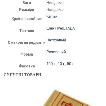
Вага
Невідомо
Розміри
Невідомо
Китай
Країна виробник
Шен Пуер
,
ГАБА
Тип чаю
Натуральні
Смакові інгредієнти
Розсипний
Форма
100 г.
,
10 г.
,
50 г
Фасовка
СУПУТНІ ТОВАРИ