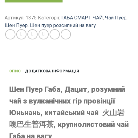
чай
Шен
Пуер
Артикул:
1375
Категорії:
ГАБА СМАРТ ЧАЙ
,
Чай Пуер
,
ГАБА,
Шен Пуер
,
Шен пуер розсипний на вагу
Дацит,
вулканічний
гірський
чай
кількість
ОПИС
ДОДАТКОВА ІНФОРМАЦІЯ
Шен Пуер Габа, Дацит, розумний
чай з вулканічних гір провінції
Юньнань, китайський чай 火山岩
嘎巴生普洱茶, крупнолистовий чай
Габа на вагу