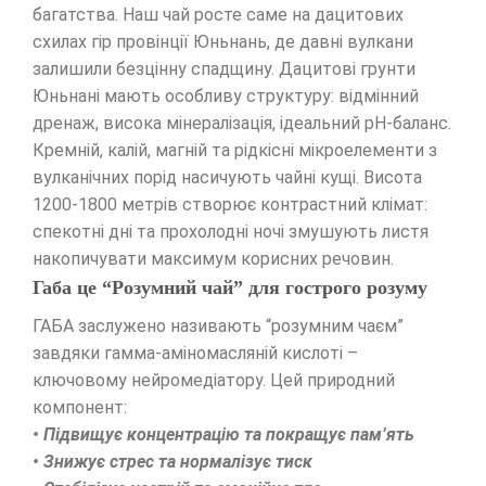
багатства. Наш чай росте саме на дацитових
схилах гір провінції Юньнань, де давні вулкани
залишили безцінну спадщину. Дацитові грунти
Юньнані мають особливу структуру: відмінний
дренаж, висока мінералізація, ідеальний pH-баланс.
Кремній, калій, магній та рідкісні мікроелементи з
вулканічних порід насичують чайні кущі. Висота
1200-1800 метрів створює контрастний клімат:
спекотні дні та прохолодні ночі змушують листя
накопичувати максимум корисних речовин.
Габа це “Розумний чай” для гострого розуму
ГАБА заслужено називають “розумним чаєм”
завдяки гамма-аміномасляній кислоті –
ключовому нейромедіатору. Цей природний
компонент:
• Підвищує концентрацію та покращує пам’ять
• Знижує стрес та нормалізує тиск