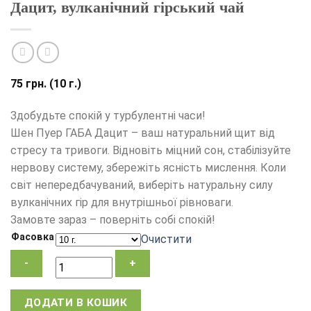
Дацит, вулканічний гірський чай
75
грн.
(10 г.)
Здобудьте спокій у турбулентні часи!
Шен Пуер ГАБА Дацит – ваш натуральний щит від
стресу та тривоги. Відновіть міцний сон, стабілізуйте
нервову систему, збережіть ясність мислення. Коли
світ непередбачуваний, виберіть натуральну силу
вулканічних гір для внутрішньої рівноваги.
Замовте зараз – поверніть собі спокій!
Фасовка
Очистити
Китайський
ДОДАТИ В КОШИК