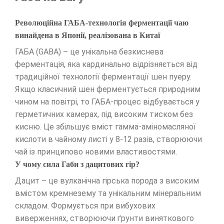
Революційна ГАБА-технологія ферментації чаю
винайдена в Японії, реалізована в Китаї
ГАБА (GABA) – це унікальна безкиснева
ферментація, яка кардинально відрізняється від
традиційної технології ферментації шен пуеру.
Якщо класичний шен ферментується природним
чином на повітрі, то ГАБА-процес відбувається у
герметичних камерах, під високим тиском без
кисню. Це збільшує вміст гамма-аміномасляної
кислоти в чайному листі у 8-12 разів, створюючи
чай із принципово новими властивостями.
У чому сила Габи з дацитових гір?
Дацит – це вулканічна гірська порода з високим
вмістом кремнезему та унікальним мінеральним
складом. Формується при вибухових
виверженнях, створюючи ґрунти виняткового