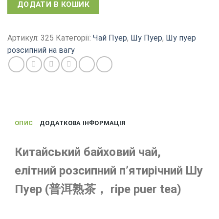
Чай
ДОДАТИ В КОШИК
пуер,
китайський
Шу
Артикул:
325
Категорії:
Чай Пуер
,
Шу Пуер
,
Шу пуер
Пуер
розсипний на вагу
5-
річний
байховий
чай
кількість
ОПИС
ДОДАТКОВА ІНФОРМАЦІЯ
Китайський байховий чай,
елітний розсипний п’ятирічний Шу
Пуер (普洱熟茶， ripe puer tea)