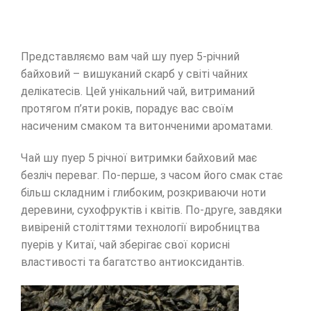
Представляємо вам чай шу пуер 5-річний
байховий – вишуканий скарб у світі чайних
делікатесів. Цей унікальний чай, витриманий
протягом п’яти років, порадує вас своїм
насиченим смаком та витонченими ароматами.
Чай шу пуер 5 річної витримки байховий має
безліч переваг. По-перше, з часом його смак стає
більш складним і глибоким, розкриваючи ноти
деревини, сухофруктів і квітів. По-друге, завдяки
вивіреній століттями технології виробництва
пуерів у Китаї, чай зберігає свої корисні
властивості та багатство антиоксидантів.