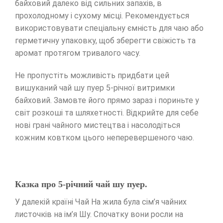
байховий далеко від сильних запахів, в
прохолодному і сухому місці. Рекомендується
використовувати спеціальну ємність для чаю або
герметичну упаковку, щоб зберегти свіжість та
аромат протягом тривалого часу.
Не пропустіть можливість придбати цей
вишуканий чай шу пуер 5-річної витримки
байховий. Замовте його прямо зараз і пориньте у
світ розкоші та шляхетності. Відкрийте для себе
нові грані чайного мистецтва і насолодіться
кожним ковтком цього неперевершеного чаю.
Казка про 5-річний чай шу пуер.
У далекій країні Чай На жила була сім’я чайних
листочків на ім’я Шу. Спочатку вони росли на