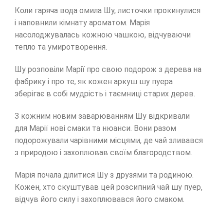
Коли гаряча вода омила Шу, листочки прокинулися
і наповнили кімнату ароматом. Марія
насолоджувалась кожною чашкою, відчуваючи
тепло та умиротворення.
Шу розповіли Марії про свою подорож з дерева на
фабрику і про те, як кожен аркуш шу пуера
зберігає в собі мудрість і таємниці старих дерев.
З кожним новим заварюванням Шу відкривали
для Марії нові смаки та нюанси. Вони разом
подорожували чарівними місцями, де чай зливався
з природою і захоплював своїм благородством.
Марія почала ділитися Шу з друзями та родиною.
Кожен, хто скуштував цей розсипний чай шу пуер,
відчув його силу і захоплювався його смаком.