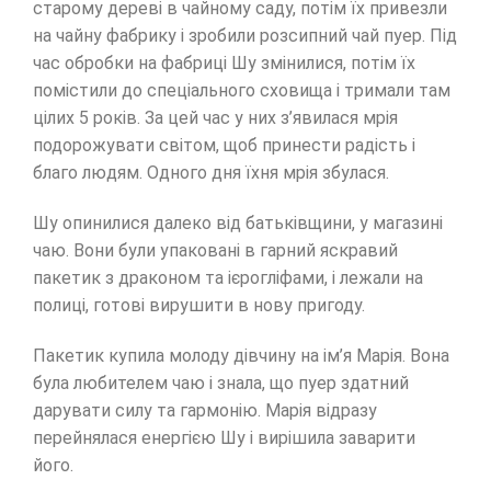
старому дереві в чайному саду, потім їх привезли
на чайну фабрику і зробили розсипний чай пуер. Під
час обробки на фабриці Шу змінилися, потім їх
помістили до спеціального сховища і тримали там
цілих 5 років. За цей час у них з’явилася мрія
подорожувати світом, щоб принести радість і
благо людям. Одного дня їхня мрія збулася.
Шу опинилися далеко від батьківщини, у магазині
чаю. Вони були упаковані в гарний яскравий
пакетик з драконом та ієрогліфами, і лежали на
полиці, готові вирушити в нову пригоду.
Пакетик купила молоду дівчину на ім’я Марія. Вона
була любителем чаю і знала, що пуер здатний
дарувати силу та гармонію. Марія відразу
перейнялася енергією Шу і вирішила заварити
його.