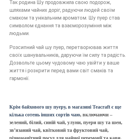
Так родина Шу продовжила свою подорож,
шляхами чайних доріг, радуючи людей своїм
смаком та унікальним ароматом. Шу пуер став
символом єднання та взаєморозуміння між
людьми.
Розсипний чай шу пуер, перетворював життя
своїх шанувальників, даруючи їм силу та радість.
Дозвольте цьому чудовому чаю увійти у ваше
життя і розкрити перед вами світ смаків та
гармонії.
Крім байхового шу пуеру, в магазині Teacraft є ще
кілька сотень інших сортів чаю
, включаючи –
зелений, білий, синій чай, улуни, пуери шу та шен,
зв’язаний чай, квітковий та фруктовий чай,
різноманітний посуд для чайної церемонії та кави.