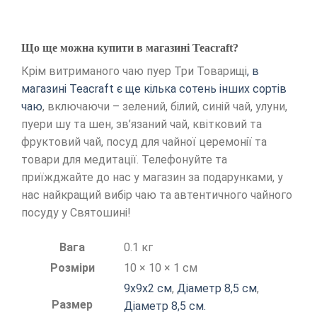
Що ще можна купити в магазині Teacraft?
Крім витриманого чаю пуер Три Товарищі
, в
магазині Teacraft є ще кілька сотень інших сортів
чаю
, включаючи – зелений, білий, синій чай, улуни,
пуери шу та шен, зв’язаний чай, квітковий та
фруктовий чай, посуд для чайної церемонії та
товари для медитації. Телефонуйте та
приїжджайте до нас у магазин за подарунками, у
нас найкращий вибір чаю та автентичного чайного
посуду у Святошині!
Вага
0.1 кг
Розміри
10 × 10 × 1 см
9х9х2 см
,
Діаметр 8,5 см
,
Размер
Діаметр 8,5 см.