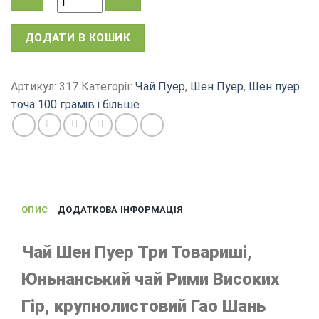
Пуер
ДОДАТИ В КОШИК
Три
Товариші,
китайський
Артикул:
317
Категорії:
Чай Пуер
,
Шен Пуер
,
Шен пуер
чай
точа 100 грамів і більше
Шен
Пуер
Гао
Шань,
Ци
Цзі
ОПИС
ДОДАТКОВА ІНФОРМАЦІЯ
Бін,
2020,
100
Чай Шен Пуер Три Товариші,
г
Юньнанський чай Рими Високих
кількість
Гір, крупнолистовий Гао Шань