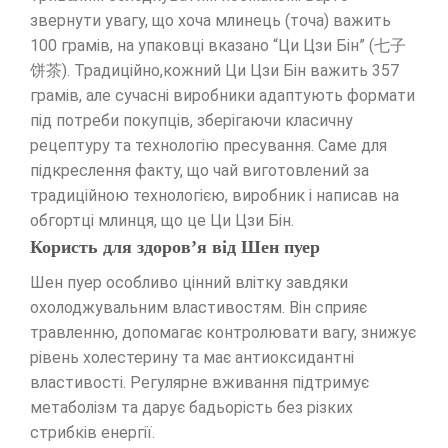
звернути увагу, що хоча млинець (точа) важить
100 грамів, на упаковці вказано “Ци Цзи Бін” (七子
饼茶). Традиційно,кожний Ци Цзи Бін важить 357
грамів, але сучасні виробники адаптують формати
під потреби покупців, зберігаючи класичну
рецептуру та технологію пресування. Саме для
підкреслення факту, що чай виготовлений за
традиційною технологією, виробник і написав на
обгортці млинця, що це Ци Цзи Бін.
Користь для здоров’я від Шен пуер
Шен пуер особливо цінний влітку завдяки
охолоджувальним властивостям. Він сприяє
травленню, допомагає контролювати вагу, знижує
рівень холестерину та має антиоксидантні
властивості. Регулярне вживання підтримує
метаболізм та дарує бадьорість без різких
стрибків енергії.