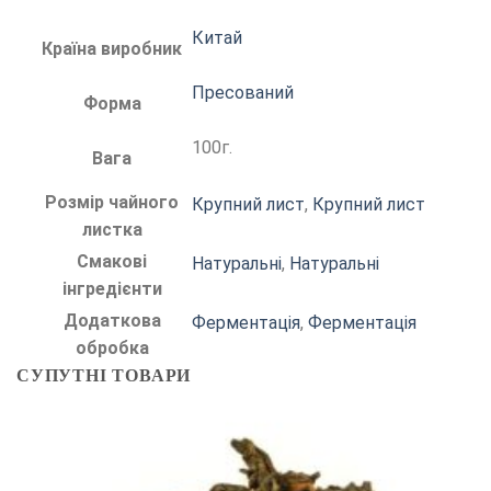
Китай
Країна виробник
Пресований
Форма
100г.
Вага
Розмір чайного
Крупний лист
,
Крупний лист
листка
Смакові
Натуральні
,
Натуральні
інгредієнти
Додаткова
Ферментація
,
Ферментація
обробка
СУПУТНІ ТОВАРИ