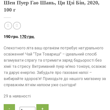
Шен Пуер Гао Шань, Ци Цзі Бін, 2020,
100 г
Оригінальна
Поточна
190
грн.
170
грн.
ціна:
ціна:
Спекотного літа ваш організм потребує натурального
190
170
освіження! Чай “Три Товариші” – ідеальний спосіб
грн..
грн..
вгамувати спрагу та отримати заряд бадьорості без
хімії та стресу. Витриманий пуер м’яко тонізує, освіжає
та дарує енергію. Забудьте про газовані напої –
вибирайте здоров’я! Приходьте до нашого магазину за
справжнім літнім напоєм уже сьогодні!
29 в наявності