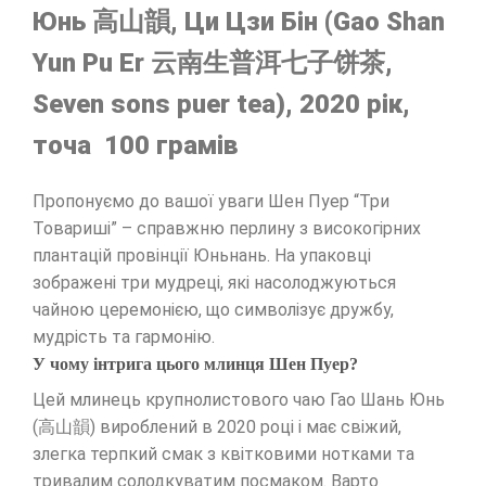
Юнь 高山韻, Ци Цзи Бін (Gao Shan
Yun Pu Er 云南生普洱七子饼茶,
Seven sons puer tea), 2020 рік,
точа 100 грамів
Пропонуємо до вашої уваги Шен Пуер “Три
Товариші” – справжню перлину з високогірних
плантацій провінції Юньнань. На упаковці
зображені три мудреці, які насолоджуються
чайною церемонією, що символізує дружбу,
мудрість та гармонію.
У чому інтрига цього млинця Шен Пуер?
Цей млинець крупнолистового чаю Гао Шань Юнь
(高山韻) вироблений в 2020 році і має свіжий,
злегка терпкий смак з квітковими нотками та
тривалим солодкуватим посмаком. Варто