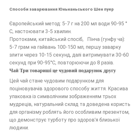
Способи заварювання Юньнаньського Шен пуер
Європейський метод: 5-7 г на 200 мл води 90-95 °
C, настоювати 3-5 хвилин.
Протоками, китайський спосіб, Пінча (гунфу ча):
5-7 грам на гайвань 100-150 мл, першу заварку
злити через 10-15 секунд, далі витримувати 30-60
секунд при 90-95°C, повторюючи до 8 разів.
Чай Три товариші це чудовий подарунок другу
Цей чай стане чудовим подарунком для
поціновувачів здорового способу життя. Красива
упаковка із символічним зображенням трьох
мудреців, натуральний склад та доведена користь
для організму роблять його особливим презентом,
що демонструє турботу про здоров’я близької
людини.