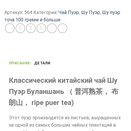
Чай
пуэр,
Артикул:
564
Категории:
Чай Пуэр
,
Шу Пуэр
,
Шу пуэр
китайский
точа 100 грамм и больше
Шу
Пуэр
Буланшань,
2020
года,
100
ОПИСАНИЕ
ДЕТАЛИ
г
Классический китайский чай Шу
Пуэр Буланшань （ 普洱熟茶， 布
朗山， ripe puer tea)
Этот пуэр производится из листьев, выращенных
на одной из самых больших чайных плантаций в