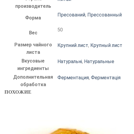
производитель
Пресований
,
Прессованный
Форма
50
Вес
Размер чайного
Крупний лист
,
Крупный лист
листа
Вкусовые
Натуральні
,
Натуральные
ингредиенты
Дополнительная
Ферментация
,
Ферментація
обработка
ПОХОЖИЕ