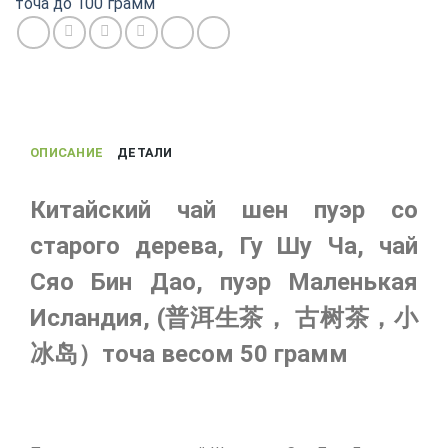
точа до 100 грамм
Пуэр
со
старого
дерева,
Сяо
Бин
ОПИСАНИЕ
ДЕТАЛИ
Дао,
Точа
50
Китайский чай шен пуэр со
г
старого дерева, Гу Шу Ча, чай
Сяо Бин Дао, пуэр Маленькая
Исландия, (普洱生茶， 古树茶，小
冰岛）точа весом 50 грамм