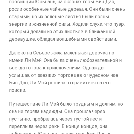
провинции Юньнань, на склонах горы Бин Дао,
росли особенные чайные деревья. Они были очень
старыми, но их зеленые листья были полны
энергии и жизненной силы. Ходили слухи, что пуэр,
который делали из этих листьев в ближайшей
деревушке, обладал волшебными свойствами.
Далеко на Севере жила маленькая девочка по
имени Ли Мэй. Она была очень любознательной и
всегда готова к приключениям. Однажды,
услышав от заезжих торговцев о чудесном чае
Бин Дао, Ли Мэй решила отправиться на его
поиски.
Путешествие Ли Мэй было трудным и долгим, но
она не теряла надежды. Она прошла через
пустыню, пробралась через густой лес и
переплыла через реки. В конце концов, она
добралась в Юньнань, нашла гору Бин Дао, и