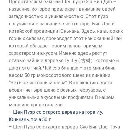
Представляем вам чай Шен пуэр Сяо Бин Дао –
название, которое привлекает внимание своей
загадочностью и уникальностью. Этот пуэр
получил свое название в честь горы Бин Дао в
китайской провинции Юньнань. Здесь, на высоких
горных склонах, производят этот изысканный чай,
который обладает своим неповторимым
характером и вкусом. Именно здесь растут
старые чайные деревья Гу Шу ( 古树）которые и
дают этот чай. Чай сяо бин дао – это мини блин
весом 50 гр моносортового шена из линейки
“Четыре источника шена”. В коллекцию всего
входят четыре шена с разных терруаров, с
уникальными вкусовыми профилями. В нашем
магазине представлены:
–
Шен Пуэр со старого дерева на горе Иу,
Юньнань, точа 50 г
– Шен Пуэр со старого дерева, Сяо Бин Дао, Точа