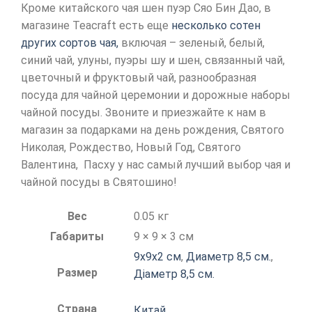
Кроме китайского чая шен пуэр Сяо Бин Дао, в
магазине Teacraft есть еще
несколько сотен
других сортов чая,
включая – зеленый, белый,
синий чай, улуны, пуэры шу и шен, связанный чай,
цветочный и фруктовый чай, разнообразная
посуда для чайной церемонии и дорожные наборы
чайной посуды. Звоните и приезжайте к нам в
магазин за подарками на день рождения, Святого
Николая, Рождество, Новый Год, Святого
Валентина, Пасху у нас самый лучший выбор чая и
чайной посуды в Святошино!
Вес
0.05 кг
Габариты
9 × 9 × 3 см
9х9х2 см
,
Диаметр 8,5 см.
,
Размер
Діаметр 8,5 см.
Страна
Китай