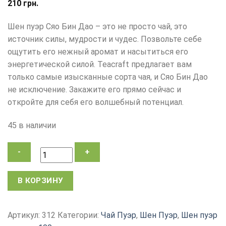
210
грн.
Шен пуэр Сяо Бин Дао – это не просто чай, это
источник силы, мудрости и чудес. Позвольте себе
ощутить его нежный аромат и насытиться его
энергетической силой. Teacraft предлагает вам
только самые изысканные сорта чая, и Сяо Бин Дао
не исключение. Закажите его прямо сейчас и
откройте для себя его волшебный потенциал.
45 в наличии
Количество
В КОРЗИНУ
товара
Чай
пуэр,
Артикул:
312
Категории:
Чай Пуэр
,
Шен Пуэр
,
Шен пуэр
Шен