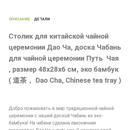
Путь
Чая,
ОПИСАНИЕ
ДЕТАЛИ
эко
бамбук.
48х28х6
Столик для китайской чайной
см
церемонии Дао Ча, доска Чабань
для чайной церемонии Путь Чая
, размер 48х28х6 см, эко бамбук
( 道茶， Dao Cha, Chinese tea tray )
Добро пожаловать в мир традиционной чайной
церемонии с нашей доской Чабань из эко-
бамбука! На чабани сделана лаконичная