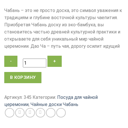
Чабань – это не просто доска, это символ уважения к
традициям и глубине восточной культуры чаепития.
Приобретая Чабань доску из эко-бамбука, вы
становитесь частью древней культурной практики и
открываете для себя уникальный мир чайной
церемонии. Дао Ча – путь чая, дорогу осилит идущий
Количество
В КОРЗИНУ
товара
Чабань
доска
Артикул:
345
Категории:
Посуда для чайной
для
церемонии
,
Чайные доски Чабань
чайной
церемонии
Дао
Ча,