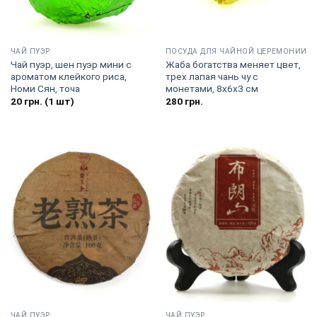
ЧАЙ ПУЭР
ПОСУДА ДЛЯ ЧАЙНОЙ ЦЕРЕМОНИИ
Чай пуэр, шен пуэр мини с
Жаба богатства меняет цвет,
ароматом клейкого риса,
трех лапая чань чу с
Номи Сян, точа
монетами, 8х6х3 см
20
грн.
(1 шт)
280
грн.
ЧАЙ ПУЭР
ЧАЙ ПУЭР