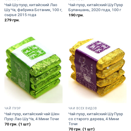
Чай Шу пуэр, китайский Лао
Чай пуэр, китайский Шу Пуэр
Шу Ча, фабрика Ботаник, 100 г,
Буланшань, 2020 года, 100 г
сырье 2015 года
190
грн.
279
грн.
ЧАЙ ПУЭР
ЧАИ ВСЕХ ВИДОВ
Чай пуэр, китайский чай Шен
Чай пуэр, китайский Шу Пуэр
Пуэр Лао Шу Ча, 4 Мини Точи
со старого дерева, 4 Мини
Точи
70
грн.
(1 шт)
70
грн.
(1 шт)