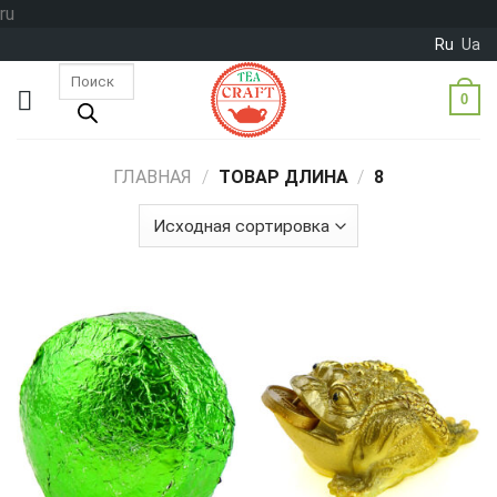
Skip
ru
to
Ru
Ua
content
Поиск
товаров
0
ГЛАВНАЯ
/
ТОВАР ДЛИНА
/
8