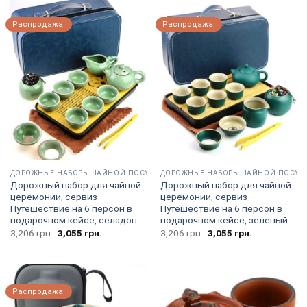
Распродажа!
Распродажа!
ДОРОЖНЫЕ НАБОРЫ ЧАЙНОЙ ПОСУДЫ
ДОРОЖНЫЕ НАБОРЫ ЧАЙНОЙ ПОСУД
Дорожный набор для чайной
Дорожный набор для чайной
церемонии, сервиз
церемонии, сервиз
Путешествие на 6 персон в
Путешествие на 6 персон в
подарочном кейсе, селадон
подарочном кейсе, зеленый
Первоначальная
Текущая
Первоначальная
Текущая
3,206
грн.
3,055
грн.
3,206
грн.
3,055
грн.
цена
цена:
цена
цена:
составляла
3,055
составляла
3,055
3,206
грн..
3,206
грн..
грн..
грн..
Распродажа!