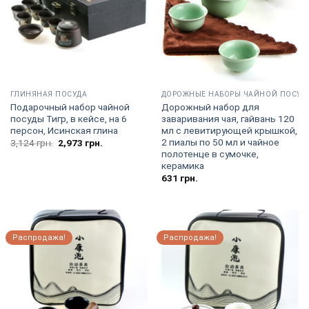
ГЛИНЯНАЯ ПОСУДА
ДОРОЖНЫЕ НАБОРЫ ЧАЙНОЙ ПОСУД
Подарочный набор чайной
Дорожный набор для
посуды Тигр, в кейсе, на 6
заваривания чая, гайвань 120
персон, Исинская глина
мл с левитирующей крышкой,
2 пиалы по 50 мл и чайное
Первоначальная
Текущая
3,124
грн.
2,973
грн.
цена
цена:
полотенце в сумочке,
составляла
2,973
керамика
3,124
грн..
грн..
631
грн.
Распродажа!
Распродажа!