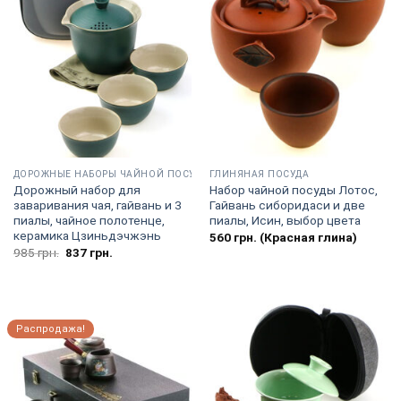
ДОРОЖНЫЕ НАБОРЫ ЧАЙНОЙ ПОСУДЫ
ГЛИНЯНАЯ ПОСУДА
Дорожный набор для
Набор чайной посуды Лотос,
заваривания чая, гайвань и 3
Гайвань сиборидаси и две
пиалы, чайное полотенце,
пиалы, Исин, выбор цвета
керамика Цзиньдэчжэнь
560
грн.
(Красная глина)
Первоначальная
Текущая
985
грн.
837
грн.
цена
цена:
составляла
837
985
грн..
грн..
Распродажа!