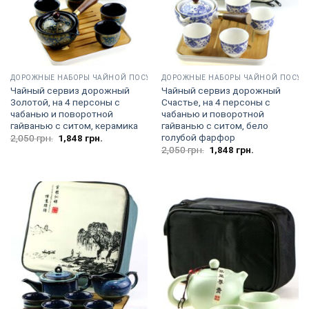
ДОРОЖНЫЕ НАБОРЫ ЧАЙНОЙ ПОСУДЫ
ДОРОЖНЫЕ НАБОРЫ ЧАЙНОЙ ПОСУД
Чайный сервиз дорожный
Чайный сервиз дорожный
Золотой, на 4 персоны с
Счастье, на 4 персоны с
чабанью и поворотной
чабанью и поворотной
гайванью с ситом, керамика
гайванью с ситом, бело
голубой фарфор
Первоначальная
Текущая
2,050
грн.
1,848
грн.
цена
цена:
Первоначальная
Текущая
2,050
грн.
1,848
грн.
составляла
1,848
цена
цена:
2,050
грн..
составляла
1,848
грн..
2,050
грн..
грн..