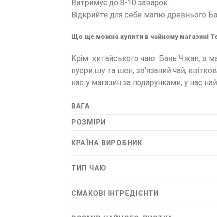
Витримує до 8-10 заварок.
Відкрийте для себе магію древнього Ба
Що ще можна купити в чайному магазині Te
Крім китайського чаю Бань Чжан, в ма
пуери шу та шен, зв’язаний чай, квітко
нас у магазин за подарунками, у нас н
ВАГА
РОЗМІРИ
КРАЇНА ВИРОБНИК
ТИП ЧАЮ
СМАКОВІ ІНГРЕДІЄНТИ