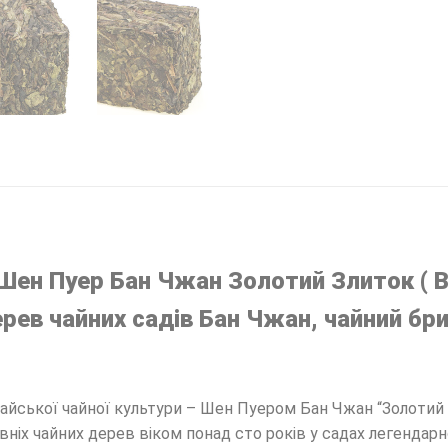
 Шен Пуер Бан Чжан Золотий Злиток ( B
ев чайних садів Бан Чжан, чайний бри
айської чайної культури – Шен Пуером Бан Чжан “Золотий 
вніх чайних дерев віком понад сто років у садах легендарн