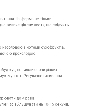
вітання. Ця форма не тільки
дно велике цілісне листя, що свідчить
ю насолодою з нотами сухофруктів,
жаючою прохолодою.
робуджує, не викликаючи різких
имує імунітет. Регулярне вживання
арювати до 4 разів.
упні час збільшувати на 10-15 секунд.