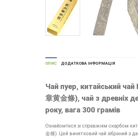
ОПИС
ДОДАТКОВА ІНФОРМАЦІЯ
Чай пуер, китайський чай
章黄金條), чай з древніх дер
року, вага 300 грамів
Ознайомтеся зі справжнім скарбом кит
金條). Цей винятковий чай зібраний з да