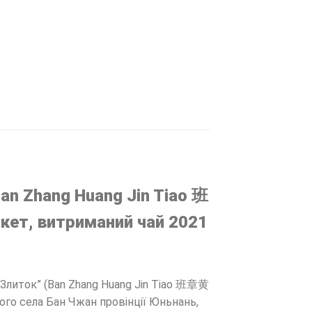
an Zhang Huang Jin Tiao 班
кет, витриманий чай 2021
Злиток” (Ban Zhang Huang Jin Tiao 班章黄
ого села Бан Чжан провінції Юньнань,