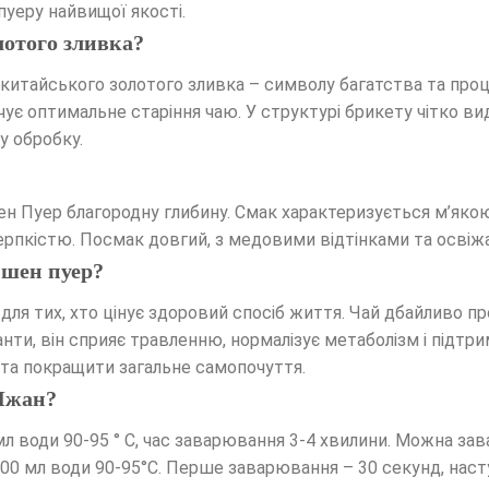
уеру найвищої якості.
лотого зливка?
китайського золотого зливка – символу багатства та проц
чує оптимальне старіння чаю. У структурі брикету чітко ви
у обробку.
н Пуер благородну глибину. Смак характеризується м’яко
ерпкістю. Посмак довгий, з медовими відтінками та осві
 шен пуер?
 для тих, хто цінує здоровий спосіб життя. Чай дбайливо п
анти, він сприяє травленню, нормалізує метаболізм і підтр
 та покращити загальне самопочуття.
 Чжан?
мл води 90-95 ° C, час заварювання 3-4 хвилини. Можна зав
а 100 мл води 90-95°C. Перше заварювання – 30 секунд, наст