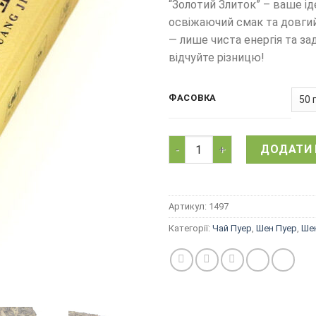
“Золотий Злиток” – ваше ід
освіжаючий смак та довгий
— лише чиста енергія та за
відчуйте різницю!
ФАСОВКА
Китайський чай Шен Пуер Бан
ДОДАТИ 
Артикул:
1497
Категорії:
Чай Пуер
,
Шен Пуер
,
Шен