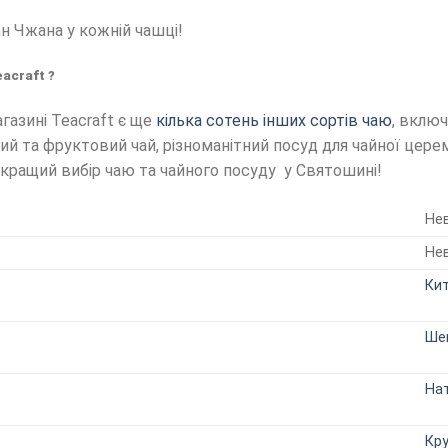
н Чжана у кожній чашці!
acraft ?
газині Teacraft є ще
кілька сотень інших сортів чаю
, включ
вий та фруктовий чай, різноманітний посуд для чайної цер
айкращий вибір чаю та чайного посуду у Святошині!
Не
Не
Ки
Ше
Нат
Кр