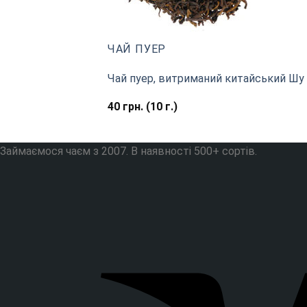
ЧАЙ ПУЕР
Чай пуер, витриманий китайський Шу П
40
грн.
(10 г.)
Займаємося чаєм з 2007. В наявності 500+ сортів.