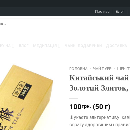
Про нас
Блог
ФУ ЧА
БЛОГ
МЕДИТАЦІЯ
ЧАЙНІ ПОДАРУНКИ
ДОСТАВКА
ГОЛОВНА
/
ЧАЙ ПУЕР
/
ШЕН П
Китайський чай
Золотий Злиток, 
100
(50 г)
грн.
Шукаєте альтернативу каві
спрагу здоровішим і прав