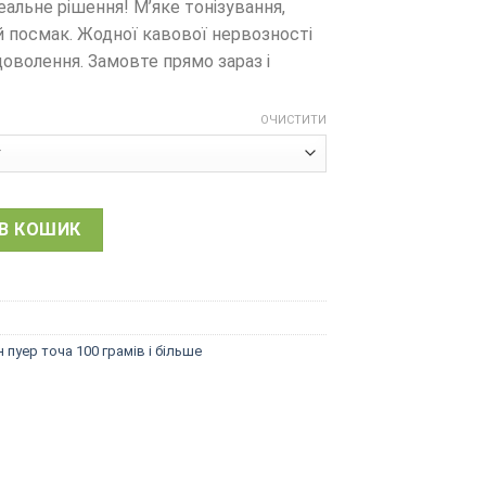
еальне рішення! М’яке тонізування,
 посмак. Жодної кавової нервозності
доволення. Замовте прямо зараз і
ОЧИСТИТИ
 Чжан, Золотий Злиток, 2021, 300 г кількість
В КОШИК
 пуер точа 100 грамів і більше