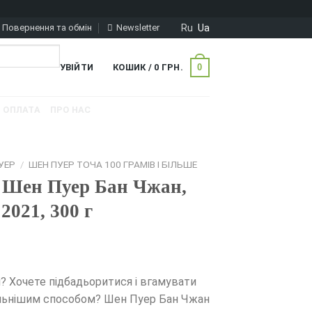
Ru
Ua
Повернення та обмін
Newsletter
0
УВІЙТИ
КОШИК /
0
ГРН.
ОПЛАТА
ПРО НАС
УЕР
/
ШЕН ПУЕР ТОЧА 100 ГРАМІВ І БІЛЬШЕ
 Шен Пуер Бан Чжан,
2021, 300 г
? Хочете підбадьоритися і вгамувати
ильнішим способом? Шен Пуер Бан Чжан