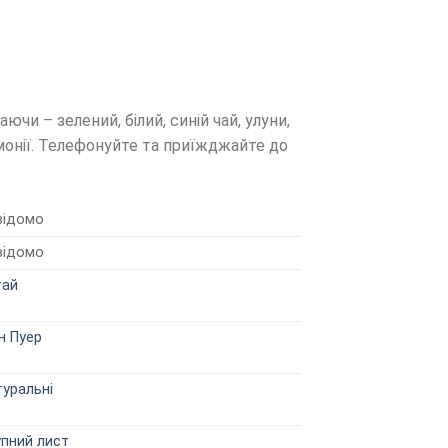
аючи – зелений, білий, синій чай, улуни,
емонії. Телефонуйте та приїжджайте до
відомо
відомо
тай
н Пуер
уральні
упний лист