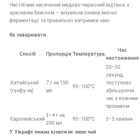
Настій має насичений медово-червоний відтінок з
красивим блиском — візуальна ознака якісної
ферментації та правильної витримки чаю.
Як заварювати
Час
Спосіб
Пропорція
Температура
настоювання
20–30
секунд,
Китайський
7 г на 150
поступово
95–100°C
(гунфу ча)
мл
збільшуючи
час з кожним
проливом
3–4 г на
Європейський
95–100°C
3–5 хвилин
200 мл
У Тікрафт можна купити не лише чай