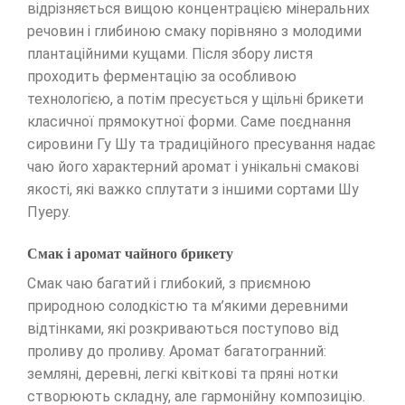
відрізняється вищою концентрацією мінеральних
речовин і глибиною смаку порівняно з молодими
плантаційними кущами. Після збору листя
проходить ферментацію за особливою
технологією, а потім пресується у щільні брикети
класичної прямокутної форми. Саме поєднання
сировини Гу Шу та традиційного пресування надає
чаю його характерний аромат і унікальні смакові
якості, які важко сплутати з іншими сортами Шу
Пуеру.
Смак і аромат чайного брикету
Смак чаю багатий і глибокий, з приємною
природною солодкістю та м’якими деревними
відтінками, які розкриваються поступово від
проливу до проливу. Аромат багатогранний:
земляні, деревні, легкі квіткові та пряні нотки
створюють складну, але гармонійну композицію.