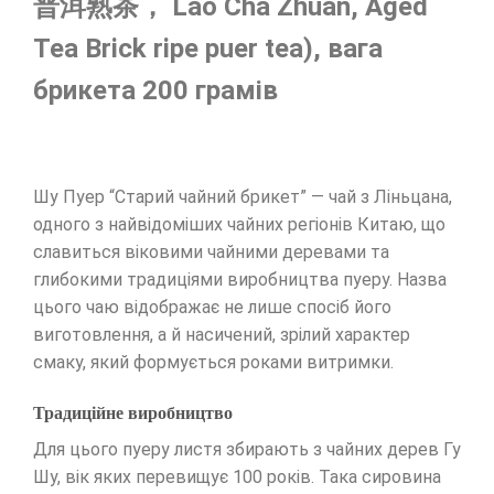
普洱熟茶， Lao Cha Zhuan, Aged
Tea Brick ripe puer tea), вага
брикета 200 грамів
Шу Пуер “Старий чайний брикет” — чай з Ліньцана,
одного з найвідоміших чайних регіонів Китаю, що
славиться віковими чайними деревами та
глибокими традиціями виробництва пуеру. Назва
цього чаю відображає не лише спосіб його
виготовлення, а й насичений, зрілий характер
смаку, який формується роками витримки.
Традиційне виробництво
Для цього пуеру листя збирають з чайних дерев Гу
Шу, вік яких перевищує 100 років. Така сировина