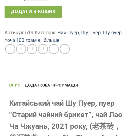
Чай
ДОДАТИ В КОШИК
пуер,
китайський
шу
Артикул:
619
Категорії:
Чай Пуер
,
Шу Пуер
,
Шу пуер
пуер
точа 100 грамів і більше
"Старий
чайний
брикет"
2021
рік,
200
ОПИС
ДОДАТКОВА ІНФОРМАЦІЯ
г
кількість
Китайський чай Шу Пуер, пуер
“Старий чайний брикет”, чай Лао
Ча Чжуань, 2021 року, (老茶砖，