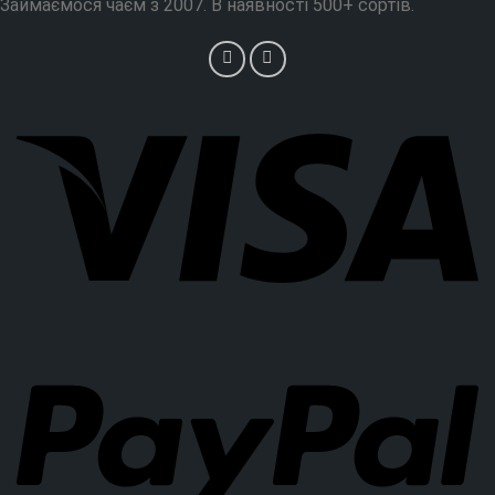
Займаємося чаєм з 2007. В наявності 500+ сортів.