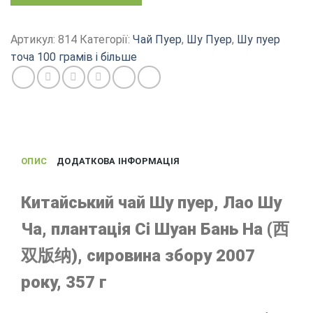
Шу
пуер,
китайський
Артикул:
814
Категорії:
Чай Пуер
,
Шу Пуер
,
Шу пуер
Лао
точа 100 грамів і більше
пуер,
Менхай
Юньнань,
сировина
2007
року,
ОПИС
ДОДАТКОВА ІНФОРМАЦІЯ
357
г
кількість
Китайський чай Шу пуер, Лао Шу
Ча, плантація Сі Шуан Бань На (西
双版纳), сировина збору 2007
року, 357 г