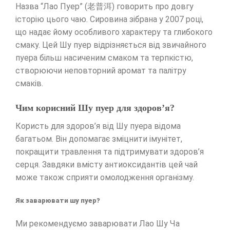
Назва “Лао Пуер” (老普洱) говорить про довгу
історію цього чаю. Сировина зібрана у 2007 році,
що надає йому особливого характеру та глибокого
смаку. Цей Шу пуер відрізняється від звичайного
пуера більш насиченим смаком та терпкістю,
створюючи неповторний аромат та палітру
смаків.
Чим корисний Шу пуер для здоров’я?
Користь для здоров’я від Шу пуера відома
багатьом. Він допомагає зміцнити імунітет,
покращити травлення та підтримувати здоров’я
серця. Завдяки вмісту антиоксидантів цей чай
може також сприяти омолодження організму.
Як заварювати шу пуер?
Ми рекомендуємо заварювати Лао Шу Ча