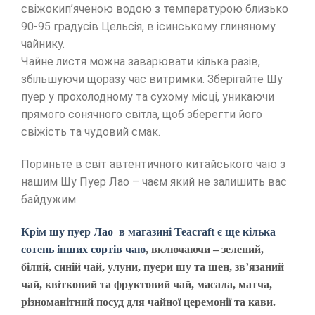
свіжокип’яченою водою з температурою близько
90-95 градусів Цельсія, в ісинському глиняному
чайнику.
Чайне листя можна заварювати кілька разів,
збільшуючи щоразу час витримки. Зберігайте Шу
пуер у прохолодному та сухому місці, уникаючи
прямого сонячного світла, щоб зберегти його
свіжість та чудовий смак.
Пориньте в світ автентичного китайського чаю з
нашим Шу Пуер Лао – чаєм який не залишить вас
байдужим.
Крім шу пуер Лао в магазині Teacraft є ще кілька
сотень інших сортів чаю
, включаючи – зелений,
білий, синій чай, улуни, пуери шу та шен, зв’язаний
чай, квітковий та фруктовий чай, масала, матча,
різноманітний посуд для чайної церемонії та кави.