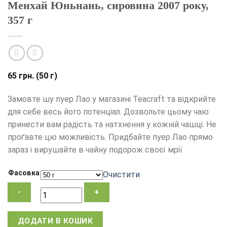
Менхай Юньнань, сировина 2007 року,
357 г
65
грн.
(50 г)
Замовте шу пуер Лао у магазині Teacraft та відкрийте
для себе весь його потенціал. Дозвольте цьому чаю
принести вам радість та натхнення у кожній чашці. Не
проґавте цю можливість. Придбайте пуер Лао прямо
зараз і вирушайте в чайну подорож своєї мрії
Фасовка
Очистити
Чай
ДОДАТИ В КОШИК