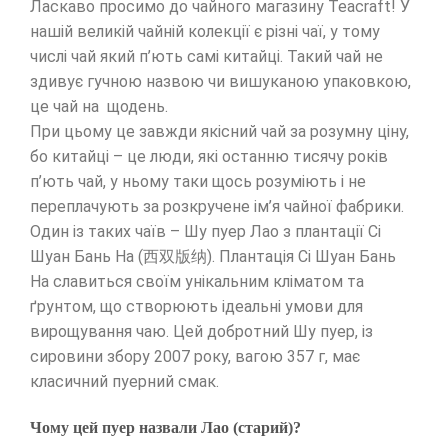
Ласкаво просимо до чайного магазину Teacraft! У
нашій великій чайній колекції є різні чаї, у тому
числі чай який п’ють самі китайці. Такий чай не
здивує гучною назвою чи вишуканою упаковкою,
це чай на щодень.
При цьому це завжди якісний чай за розумну ціну,
бо китайці – це люди, які останню тисячу років
п’ють чай, у ньому таки щось розуміють і не
переплачують за розкручене ім’я чайної фабрики.
Один із таких чаїв – Шу пуер Лао з плантації Сі
Шуан Бань На (西双版纳). Плантація Сі Шуан Бань
На славиться своїм унікальним кліматом та
ґрунтом, що створюють ідеальні умови для
вирощування чаю. Цей добротний Шу пуер, із
сировини збору 2007 року, вагою 357 г, має
класичний пуерний смак.
Чому цей пуер назвали Лао (старий)?