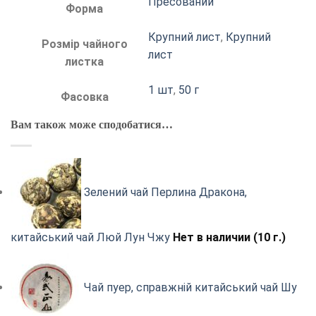
Пресований
Форма
Крупний лист
,
Крупний
Розмір чайного
лист
листка
1 шт
,
50 г
Фасовка
Вам також може сподобатися…
Зелений чай Перлина Дракона,
китайський чай Люй Лун Чжу
Нет в наличии (10 г.)
Чай пуер, справжній китайський чай Шу