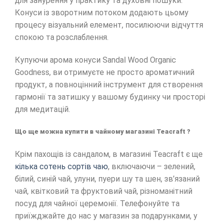
для занурення у практику та духовні пошуки.
Конуси із зворотним потоком додають цьому
процесу візуальний елемент, посилюючи відчуття
спокою та розслаблення.
Купуючи арома конуси Sandal Wood Organic
Goodness, ви отримуєте не просто ароматичний
продукт, а повноцінний інструмент для створення
гармонії та затишку у вашому будинку чи просторі
для медитацій.
Що ще можна купити в чайному магазині Teacraft ?
Крім пахощів із сандалом, в магазині Teacraft є ще
кілька сотень сортів чаю
, включаючи – зелений,
білий, синій чай, улуни, пуери шу та шен, зв’язаний
чай, квітковий та фруктовий чай, різноманітний
посуд для чайної церемонії. Телефонуйте та
приїжджайте до нас у магазин за подарунками, у