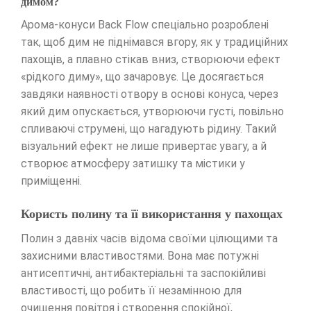
димом?
Арома-конуси Back Flow спеціально розроблені
так, щоб дим не піднімався вгору, як у традиційних
пахощів, а плавно стікав вниз, створюючи ефект
«рідкого диму», що зачаровує. Це досягається
завдяки наявності отвору в основі конуса, через
який дим опускається, утворюючи густі, повільно
спливаючі струмені, що нагадують рідину. Такий
візуальний ефект не лише привертає увагу, а й
створює атмосферу затишку та містики у
приміщенні.
Користь полину та її використання у пахощах
Полин з давніх часів відома своїми цілющими та
захисними властивостями. Вона має потужні
антисептичні, антибактеріальні та заспокійливі
властивості, що робить її незамінною для
очищення повітря і створення спокійної,