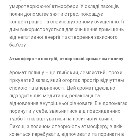
умиротворюючої атмосфери. У складі пахощів
полин допомагає зняти стрес, покращує
концентрацію та сприяє духовному очищенню. Її
дим використовується для очищення приміщень
від негативної енергії та створення захисного
бар’єру.
Атмосфера та настрій, створювані ароматом полину
Аромат полину – це глибокий, землистий і трохи
гіркуватий запах, який огортає простір відчуттям
спокою та впевненості. Цей аромат ідеально
підходить для медитацій, релаксації та
відновлення внутрішньої рівноваги. Він допомагає
поринути у себе, звільнитися від повсякденних
турбот і налаштуватися на позитивну хвилю.
Пахощі з полином створюють атмосферу, в якій
хочеться перебувати, відпочивати та поринати в