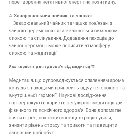
перетворення негативної енергії на позитивну.
4.
Заварювальний чайник та чашка:
– Заварювальний чайник та чашка пов’язані з
чайною церемонією, яка вважається символом
спокою та спілкування. Додавання пахощів до
чайної церемонії може посилити атмосферу
спокою та медитації.
Яка користь для здоров’я від медитації?
Медитація, що супроводжується спаленням арома
конусів з пахощами приносить відчуття спокою та
внутрішньої гармонії. Наукові дослідження
підтверджують користь регулярної медитації для
фізичного та психічного здоров’я. Вона допомагає
зняти стрес, покращити концентрацію уваги,
знизити рівень страху та тривоги та підвищити
загальний добробут.