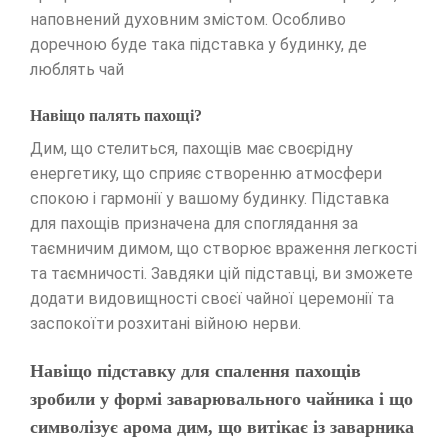
наповнений духовним змістом. Особливо
доречною буде така підставка у будинку, де
люблять чай
Навіщо палять пахощі?
Дим, що стелиться, пахощів має своєрідну
енергетику, що сприяє створенню атмосфери
спокою і гармонії у вашому будинку. Підставка
для пахощів призначена для споглядання за
таємничим димом, що створює враження легкості
та таємничості. Завдяки цій підставці, ви зможете
додати видовищності своєї чайної церемонії та
заспокоїти розхитані війною нерви.
Навіщо підставку для спалення пахощів
зробили у формі заварювального чайника і що
символізує арома дим, що витікає із заварника