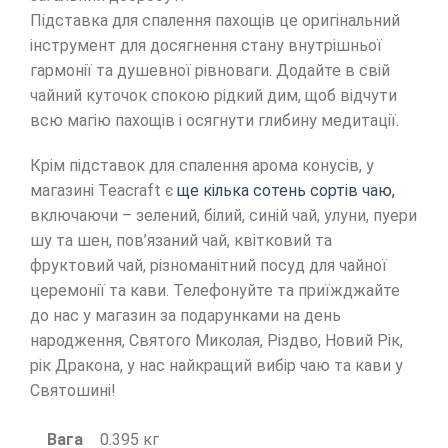
Підставка для спалення пахощів це оригінальний
інструмент для досягнення стану внутрішньої
гармонії та душевної рівноваги. Додайте в свій
чайний куточок спокою рідкий дим, щоб відчути
всю магію пахощів і осягнути глибину медитації.
Крім підставок для спалення арома конусів, у
магазині Teacraft є
ще кілька сотень сортів чаю,
включаючи – зелений, білий, синій чай, улуни, пуери
шу та шен, пов’язаний чай, квітковий та
фруктовий чай, різноманітний посуд для чайної
церемонії та кави. Телефонуйте та приїжджайте
до нас у магазин за подарунками на день
народження, Святого Миколая, Різдво, Новий Рік,
рік Дракона, у нас найкращий вибір чаю та кави у
Святошині!
Вага
0.395 кг