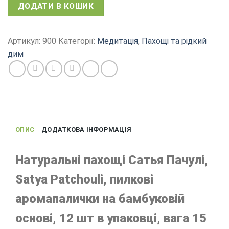
Аромопалички
ДОДАТИ В КОШИК
Satya
Patchouli,
натуральні
Артикул:
900
Категорії:
Медитація
,
Пахощі та рідкий
пахощі
дим
Пачулі
пилкові
12
шт,
15
г
ОПИС
ДОДАТКОВА ІНФОРМАЦІЯ
кількість
Натуральні пахощі Сатья Пачулі,
Satya Patchouli, пилкові
аромапалички на бамбуковій
основі, 12 шт в упаковці, вага 15