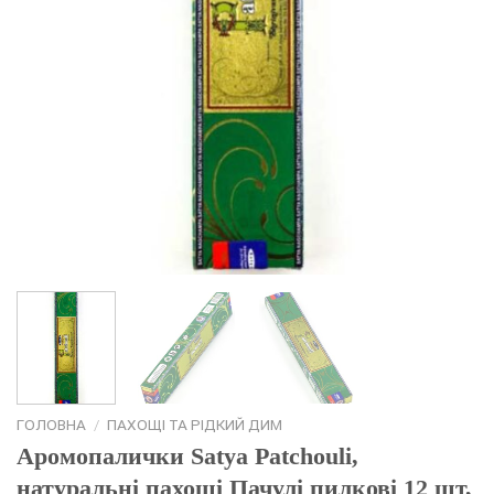
ГОЛОВНА
/
ПАХОЩІ ТА РІДКИЙ ДИМ
Аромопалички Satya Patchouli,
натуральні пахощі Пачулі пилкові 12 шт,