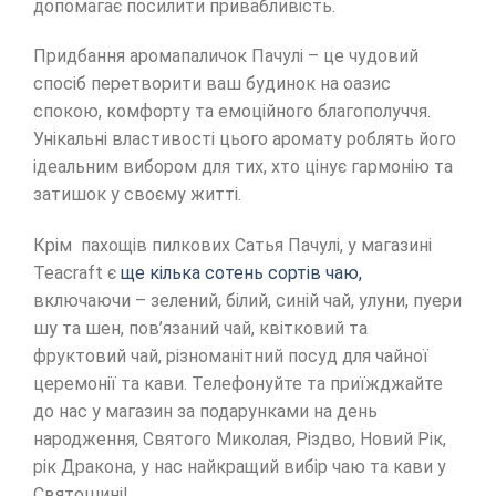
допомагає посилити привабливість.
Придбання аромапаличок Пачулі – це чудовий
спосіб перетворити ваш будинок на оазис
спокою, комфорту та емоційного благополуччя.
Унікальні властивості цього аромату роблять його
ідеальним вибором для тих, хто цінує гармонію та
затишок у своєму житті.
Крім пахощів пилкових Сатья Пачулі, у магазині
Teacraft є
ще кілька сотень сортів чаю,
включаючи – зелений, білий, синій чай, улуни, пуери
шу та шен, пов’язаний чай, квітковий та
фруктовий чай, різноманітний посуд для чайної
церемонії та кави. Телефонуйте та приїжджайте
до нас у магазин за подарунками на день
народження, Святого Миколая, Різдво, Новий Рік,
рік Дракона, у нас найкращий вибір чаю та кави у
Святошині!