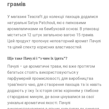
грамів
У магазині Teacraft до колекції пахощів додалися
натуральні Satya Patchouli, які є пилковими
аромапаличками на бамбуковій основі. В упаковці
міститься 12 штук загальною вагою 15 грамів.
Цей продукт пропонує неповторний аромат Пачулі
та цілий спектр корисних властивостей.
Що таке Пачулі і “з чим їх їдять”?
Пачулі – це ароматичні трави, які вже протягом
багатьох століть використовуються у
парфумерній промисловості, для виробництва
трав’яного чаю, для створення пахощів та їх навіть
додають у їжу. Їх історія сягає корінням у глибоке
стародавнє минуле, де вони цінувалися за свої
унікальні ароматичні якості. Пачулі
використовувалися в різних культурах як символ