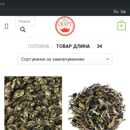
Skip
ua
to
Ru
Ua
content
Пошук
товарів
0
ГОЛОВНА
/
ТОВАР ДЛИНА
/
34