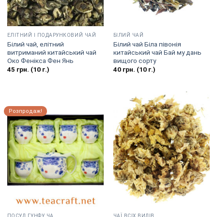
EЛІТНИЙ І ПОДАРУНКОВИЙ ЧАЙ
БІЛИЙ ЧАЙ
Білий чай, елітний
Білий чай Біла півонія
витриманий китайський чай
китайський чай Бай му дань
Око Фенікса Фен Янь
вищого сорту
45
грн.
(10 г.)
40
грн.
(10 г.)
Розпродаж!
ПОСУД ГУНФУ ЧА
ЧАЇ ВСІХ ВИДІВ