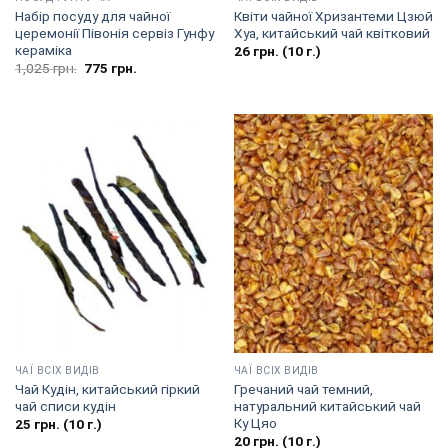
Набір посуду для чайної
Квіти чайної Хризантеми Цзюй
церемонії Півонія сервіз Гунфу
Хуа, китайський чай квітковий
кераміка
26
грн.
(10 г.)
Оригінальна
Поточна
1,025
грн.
775
грн.
ціна:
ціна:
1,025
775
грн..
грн..
ЧАЇ ВСІХ ВИДІВ
ЧАЇ ВСІХ ВИДІВ
Чай Кудін, китайський гіркий
Гречаний чай темний,
чай списи кудін
натуральний китайський чай
Ку Цяо
25
грн.
(10 г.)
20
грн.
(10 г.)