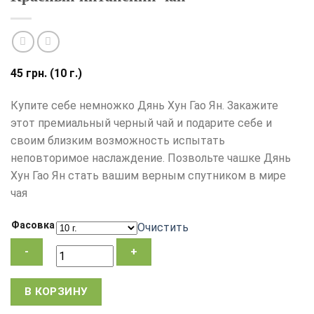
45
грн.
(10 г.)
Купите себе немножко Дянь Хун Гао Ян. Закажите
этот премиальный черный чай и подарите себе и
своим близким возможность испытать
неповторимое наслаждение. Позвольте чашке Дянь
Хун Гао Ян стать вашим верным спутником в мире
чая
Фасовка
Очистить
Количество
В КОРЗИНУ
товара