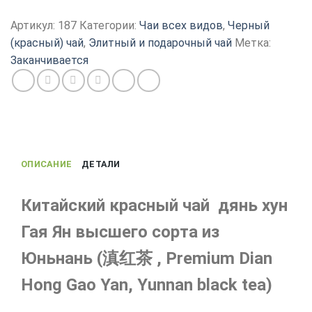
Чай
Дянь
Артикул:
187
Категории:
Чаи всех видов
,
Черный
Хун
(красный) чай
,
Элитный и подарочный чай
Метка:
Гао
Заканчивается
Ян,
сорт
Премиум,
Красный
китайский
чай
ОПИСАНИЕ
ДЕТАЛИ
Китайский красный чай дянь хун
Гая Ян высшего сорта из
Юньнань (滇红茶 , Premium Dian
Hong Gao Yan, Yunnan black tea)