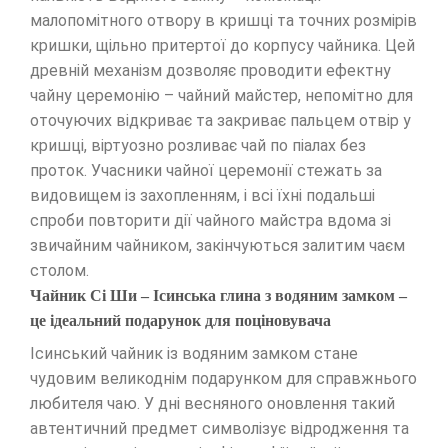
малопомітного отвору в кришці та точних розмірів
кришки, щільно притертої до корпусу чайника. Цей
древній механізм дозволяє проводити ефектну
чайну церемонію – чайний майстер, непомітно для
оточуючих відкриває та закриває пальцем отвір у
кришці, віртуозно розливає чай по піалах без
проток. Учасники чайної церемонії стежать за
видовищем із захопленням, і всі їхні подальші
спроби повторити дії чайного майстра вдома зі
звичайним чайником, закінчуються залитим чаєм
столом.
Чайник Сі Ши – Ісинська глина з водяним замком –
це ідеальний подарунок для поціновувача
Ісинський чайник із водяним замком стане
чудовим великоднім подарунком для справжнього
любителя чаю. У дні весняного оновлення такий
автентичний предмет символізує відродження та