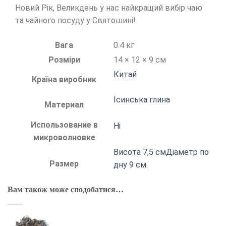
Новий Рік, Великдень у нас найкращий вибір чаю
та чайного посуду у Святошині!
Вага
0.4 кг
Розміри
14 × 12 × 9 см
Китай
Країна виробник
Iсинська глина
Материал
Использование в
Ні
микроволновке
Висота 7,5 смДіаметр по
Размер
дну 9 см.
Вам також може сподобатися…