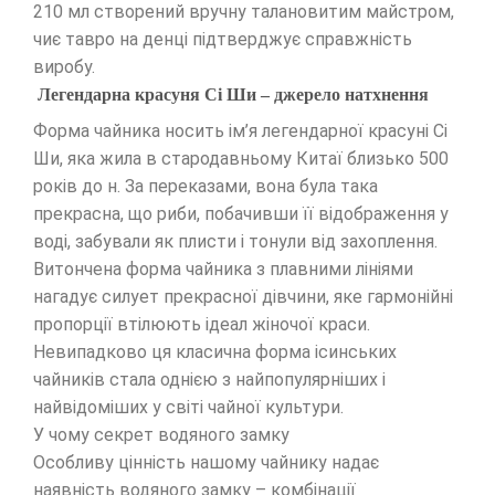
210 мл створений вручну талановитим майстром,
чиє тавро на денці підтверджує справжність
виробу.
Легендарна красуня Сі Ши – джерело натхнення
Форма чайника носить ім’я легендарної красуні Сі
Ши, яка жила в стародавньому Китаї близько 500
років до н. За переказами, вона була така
прекрасна, що риби, побачивши її відображення у
воді, забували як плисти і тонули від захоплення.
Витончена форма чайника з плавними лініями
нагадує силует прекрасної дівчини, яке гармонійні
пропорції втілюють ідеал жіночої краси.
Невипадково ця класична форма ісинських
чайників стала однією з найпопулярніших і
найвідоміших у світі чайної культури.
У чому секрет водяного замку
Особливу цінність нашому чайнику надає
наявність водяного замку – комбінації