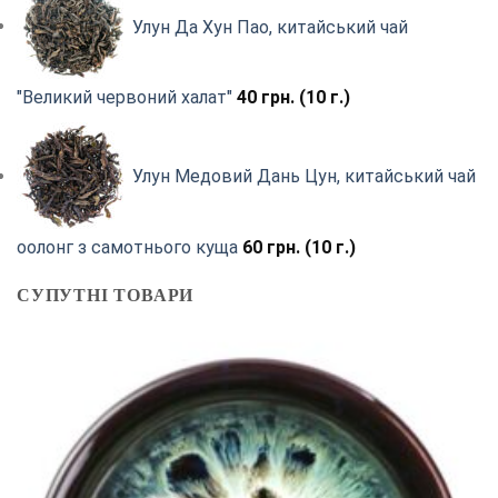
Улун Да Хун Пао, китайський чай
"Великий червоний халат"
40
грн.
(10 г.)
Улун Медовий Дань Цун, китайський чай
оолонг з самотнього куща
60
грн.
(10 г.)
СУПУТНІ ТОВАРИ