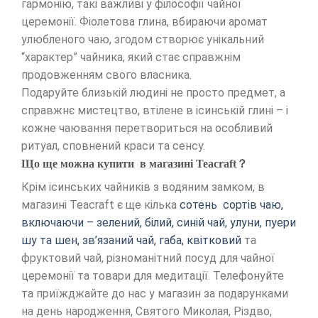
гармонію, такі важливі у філософії чайної
церемонії. Фіолетова глина, вбираючи аромат
улюбленого чаю, згодом створює унікальний
“характер” чайника, який стає справжнім
продовженням свого власника.
Подаруйте близькій людині не просто предмет, а
справжнє мистецтво, втілене в ісинській глині ​​– і
кожне чаювання перетвориться на особливий
ритуал, сповнений краси та сенсу.
Що ще можна купити в магазині Teacraft？
Крім ісинських чайників з водяним замком, в
магазині Teacraft є ще кілька
сотень сортів чаю,
включаючи – зелений, білий, синій чай, улуни, пуери
шу та шен, зв’язаний чай, габа, квітковий
та
фруктовий чай, різноманітний посуд для чайної
церемонії та товари для медитації. Телефонуйте
та приїжджайте до нас у магазин за подарунками
на день народження, Святого Миколая, Різдво,