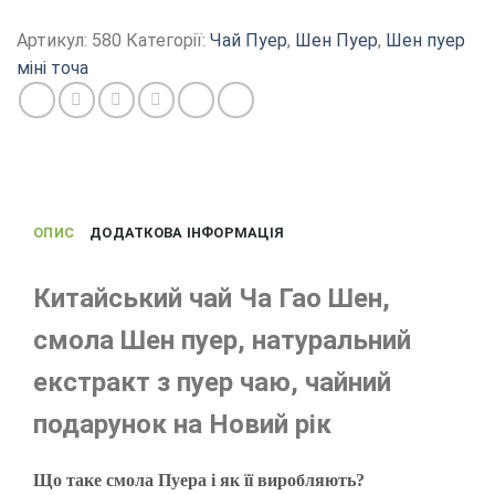
Шен,
Ча
Артикул:
580
Категорії:
Чай Пуер
,
Шен Пуер
,
Шен пуер
Гао
міні точа
з
Менхай
Юньнань,
китайський
чай
кількість
ОПИС
ДОДАТКОВА ІНФОРМАЦІЯ
Китайський чай Ча Гао Шен,
смола Шен пуер, натуральний
екстракт з пуер чаю, чайний
подарунок на Новий рік
Що таке смола Пуера і як її виробляють?