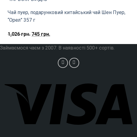
Чай пуер, подарунковий китайський чай Шен Пуер,
“Орел” 357 г
Оригінальна
Поточна
1,026
грн.
745
грн.
ціна:
ціна:
Займаємося чаєм з 2007. В наявності 500+ сортів.
1,026
745
грн..
грн..