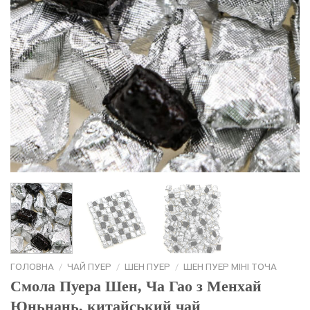
ГОЛОВНА
/
ЧАЙ ПУЕР
/
ШЕН ПУЕР
/
ШЕН ПУЕР МІНІ ТОЧА
Смола Пуера Шен, Ча Гао з Менхай
Юньнань, китайський чай