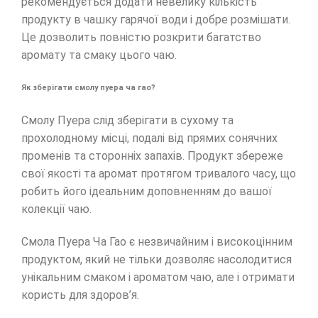
рекомендується додати невелику кількість
продукту в чашку гарячої води і добре розмішати.
Це дозволить повністю розкрити багатство
аромату та смаку цього чаю.
Як зберігати смолу пуера ча гао?
Смолу Пуера слід зберігати в сухому та
прохолодному місці, подалі від прямих сонячних
променів та сторонніх запахів. Продукт збереже
свої якості та аромат протягом тривалого часу, що
робить його ідеальним доповненням до вашої
колекції чаю.
Смола Пуера Ча Гао є незвичайним і високоцінним
продуктом, який не тільки дозволяє насолодитися
унікальним смаком і ароматом чаю, але і отримати
користь для здоров’я.