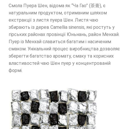
Смола Пуера Шен, відома як “Ча Гао” (茶膏), є
натуральним продуктом, отриманим шляхом
екстракції з листя пуера Шен. Листя чаю
збирають із дерев Camellia sinensis, які ростуть у
гірських районах провінції Юньнань, район Менхай.
Пуер із Менхай славиться багатим і насиченим
смаком. Унікальний процес виробництва дозволяє
зберегти багатство аромату, смаку та корисних
властивостей чаю Шен пуер у концентрованій
формі.