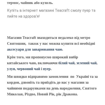
термос, чайник або кухоль.
Купіть в інтернет магазині Teacraft смолу пуер та
пийте на здоров’я!
Магазин Teacraft знаходиться недалеко від метро
Святошин, також у нас можна купити всі необхідні
аксесуари для заварювання чаю
.
Крім того, ми пропонуємо широкий вибір
китайського чаю, включаючи
білий чай
,
зелений чай
,
улун
,
червоний чай
і
пуер
.
Ми швидко відправимо замовлення по Україні та за
кордон, дзвоніть та приїздіть до нас у магазин за
чайними подарунками на день народження, Святого
Миколая, Різдво, Новий Рік, рік Дракона.