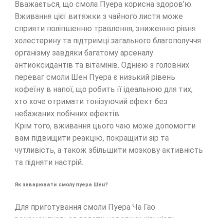
Вважається, що смола Пуера корисна здоров’ю.
Вживання цієї витяжки з чайного листя може
сприяти поліпшенню травлення, зниженню рівня
холестерину та підтримці загального благополуччя
організму завдяки багатому арсеналу
антиоксидантів та вітамінів. Однією з головних
переваг смоли Шен Пуера є низький рівень
кофеїну в напої, що робить її ідеальною для тих,
хто хоче отримати тонізуючий ефект без
небажаних побічних ефектів.
Крім того, вживання цього чаю може допомогти
вам підвищити реакцію, покращити зір та
чутливість, а також збільшити мозкову активність
та підняти настрій.
Як заварювати смолу пуера Шен?
Для приготування смоли Пуера Ча Гао