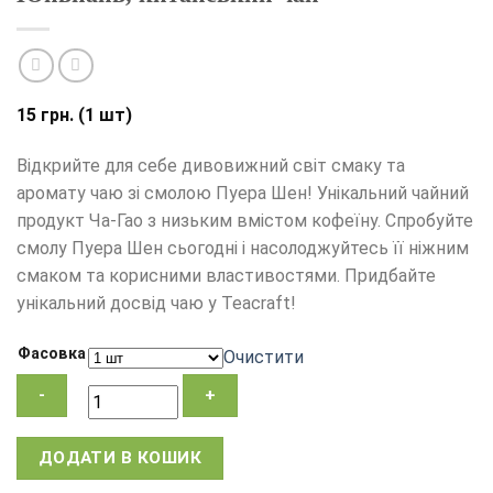
15
грн.
(1 шт)
Відкрийте для себе дивовижний світ смаку та
аромату чаю зі смолою Пуера Шен! Унікальний чайний
продукт Ча-Гао з низьким вмістом кофеїну. Спробуйте
смолу Пуера Шен сьогодні і насолоджуйтесь її ніжним
смаком та корисними властивостями. Придбайте
унікальний досвід чаю у Teacraft!
Фасовка
Очистити
Смола
ДОДАТИ В КОШИК
Пуера