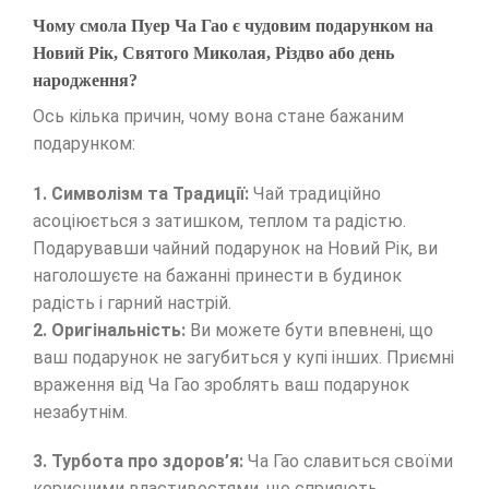
Чому смола Пуер Ча Гао є чудовим подарунком на
Новий Рік, Святого Миколая, Різдво або день
народження?
Ось кілька причин, чому вона стане бажаним
подарунком:
1. Символізм та Традиції:
Чай традиційно
асоціюється з затишком, теплом та радістю.
Подарувавши чайний подарунок на Новий Рік, ви
наголошуєте на бажанні принести в будинок
радість і гарний настрій.
2. Оригінальність:
Ви можете бути впевнені, що
ваш подарунок не загубиться у купі інших. Приємні
враження від Ча Гао зроблять ваш подарунок
незабутнім.
3. Турбота про здоров’я:
Ча Гао славиться своїми
корисними властивостями, що сприяють