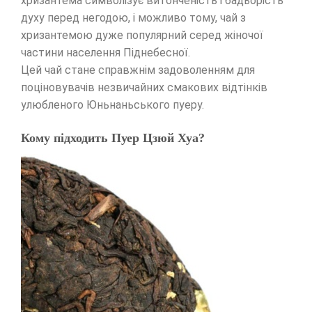
хризантема символізує витонченість і бадьорість
духу перед негодою, і можливо тому, чай з
хризантемою дуже популярний серед жіночої
частини населення Піднебесної.
Цей чай стане справжнім задоволенням для
поціновувачів незвичайних смакових відтінків
улюбленого Юньнаньського пуеру.
Кому підходить Пуер Цзюй Хуа?