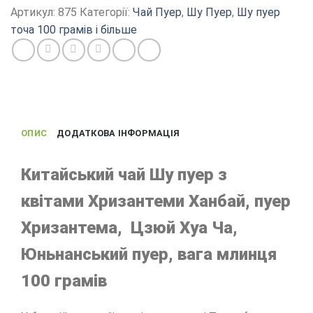
Хризантемою
Артикул:
875
Категорії:
Чай Пуер
,
Шу Пуер
,
Шу пуер
Ханбай,
точа 100 грамів і більше
китайський
чай
Бін
Ча
з
Юньнань,
ОПИС
ДОДАТКОВА ІНФОРМАЦІЯ
100
г
кількість
Китайський чай Шу пуер з
квітами Хризантеми Ханбай, пуер
Хризантема, Цзюй Хуа Ча,
Юньнанський пуер, вага млинця
100 грамів