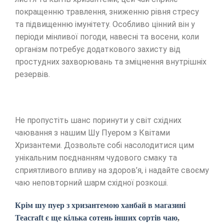
покращенню травлення, зниженню рівня стресу
та підвищенню імунітету. Особливо цінний він у
періоди мінливої погоди, навесні та восени, коли
організм потребує додаткового захисту від
простудних захворювань та зміцнення внутрішніх
резервів.
Не пропустіть шанс поринути у світ східних
чаювання з нашим Шу Пуером з Квітами
Хризантеми. Дозвольте собі насолодитися цим
унікальним поєднанням чудового смаку та
сприятливого впливу на здоров’я, і надайте своєму
чаю неповторний шарм східної розкоші.
Крім шу пуер з хризантемою ханбай в магазині
Teacraft є ще кілька сотень інших сортів чаю
,