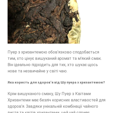
Пуер з хризантемою обов’язково сподобається
тим, хто цінує вишуканий аромат та м’який смак.
Він ідеально підходить для тих, хто шукає щось
нове та незвичайне у світі чаю.
Яка користь для здоров’я від Шу пуера з хризантемою?
Крім вишуканого смаку, Шу Пуер з Квітами
Хризантеми має безліч корисних властивостей для
здоров’я. Завдяки унікальній комбінації чайного
листя та квітів хризантеми, цей чай сприяє