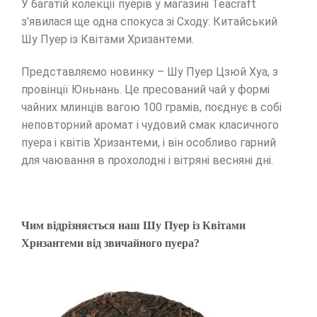
У багатій колекції пуерів у магазині Teacraft
з’явилася ще одна спокуса зі Сходу: Китайський
Шу Пуер із Квітами Хризантеми.
Представляємо новинку – Шу Пуер Цзюй Хуа, з
провінції Юньнань. Це пресований чай у формі
чайних млинців вагою 100 грамів, поєднує в собі
неповторний аромат і чудовий смак класичного
пуера і квітів Хризантеми, і він особливо гарний
для чаювання в прохолодні і вітряні весняні дні.
Чим відрізняється наш Шу Пуер із Квітами
Хризантеми від звичайного пуера?