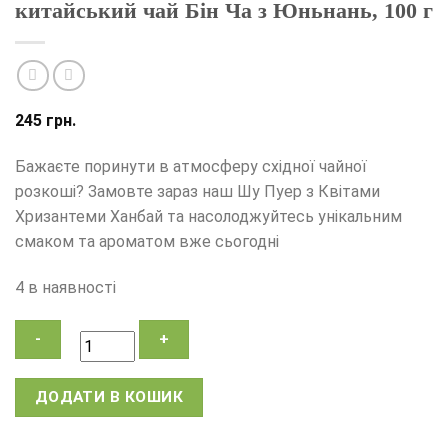
китайський чай Бін Ча з Юньнань, 100 г
245
грн.
Бажаєте поринути в атмосферу східної чайної
розкоші? Замовте зараз наш Шу Пуер з Квітами
Хризантеми Ханбай та насолоджуйтесь унікальним
смаком та ароматом вже сьогодні
4 в наявності
Шу
ДОДАТИ В КОШИК
пуер
із