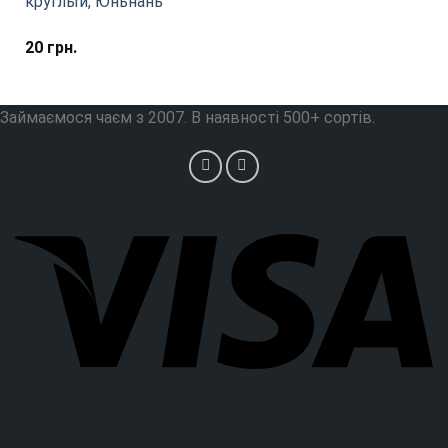
круглый, Юньнань
20
грн.
Займаємося чаєм з 2007. В наявності 500+ сортів.