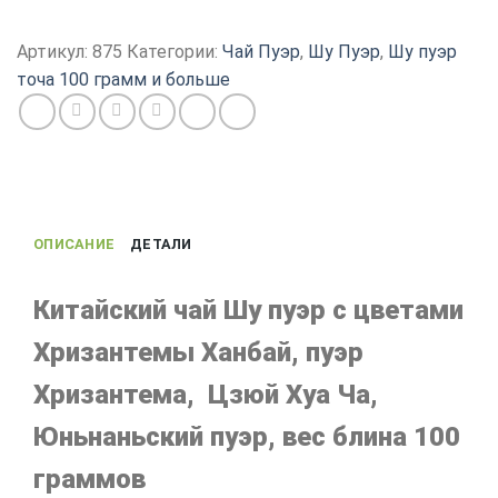
Шу
пуэр
Артикул:
875
Категории:
Чай Пуэр
,
Шу Пуэр
,
Шу пуэр
с
точа 100 грамм и больше
Хризантемой
Ханбай,
китайский
чай
Бин
Ча
ОПИСАНИЕ
ДЕТАЛИ
из
Юньнань,
100
Китайский чай Шу пуэр с цветами
г
Хризантемы Ханбай, пуэр
Хризантема, Цзюй Хуа Ча,
Юньнаньский пуэр, вес блина 100
граммов