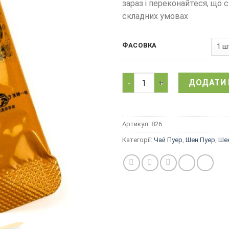
зараз і переконайтеся, що 
складних умовах
ФАСОВКА
Чай пуер, китайський Шен пу
ДОДАТИ 
Артикул:
826
Категорії:
Чай Пуер
,
Шен Пуер
,
Шен