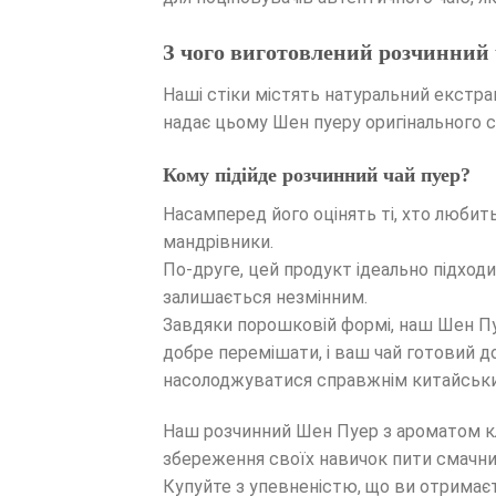
З чого виготовлений розчинний 
Наші стіки містять натуральний екстрак
надає цьому Шен пуеру оригінального с
Кому підійде розчинний чай пуер?
Насамперед його оцінять ті, хто любить
мандрівники.
По-друге, цей продукт ідеально підход
залишається незмінним.
Завдяки порошковій формі, наш Шен Пу
добре перемішати, і ваш чай готовий до
насолоджуватися справжнім китайськи
Наш розчинний Шен Пуер з ароматом кл
збереження своїх навичок пити смачний
Купуйте з упевненістю, що ви отримаєт