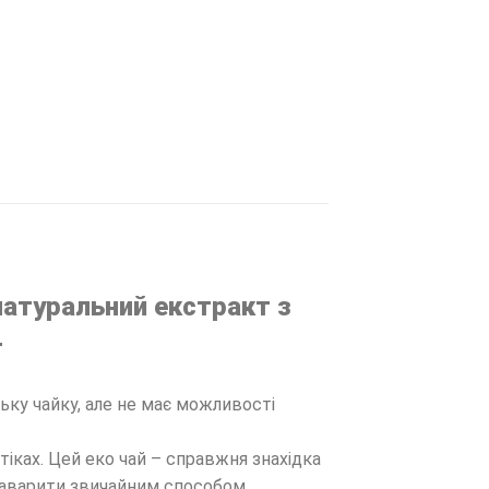
натуральний екстракт з
т
ьку чайку, але не має можливості
іках. Цей еко чай – справжня знахідка
 заварити звичайним способом.