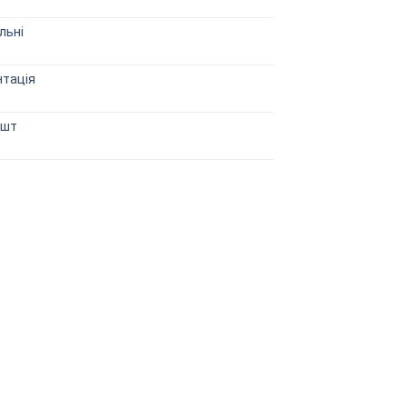
льні
тація
 шт
Оригінальна
Поточна
ціна:
ціна: