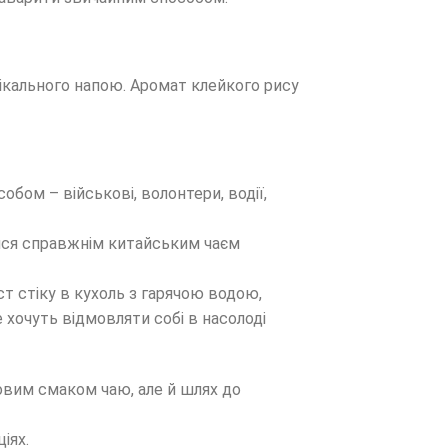
нікального напою. Аромат клейкого рису
бом – військові, волонтери, водії,
тися справжнім китайським чаєм
т стіку в кухоль з гарячою водою,
 хочуть відмовляти собі в насолоді
овим смаком чаю, але й шлях до
іях.