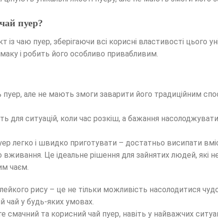
чай пуер?
т із чаю пуер, зберігаючи всі корисні властивості цього у
маку і робить його особливо привабливим.
 пуер, але не мають змоги заварити його традиційним спосо
ить для ситуацій, коли час розкіш, а бажання насолоджува
ер легко і швидко приготувати – достатньо висипати вміс
 вживання. Це ідеальне рішення для зайнятих людей, які не
м чаєм.
ейкого рису – це не тільки можливість насолодитися чуд
 чай у будь-яких умовах.
е смачний та корисний чай пуер, навіть у найважчих ситуац