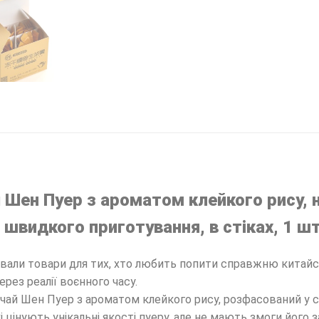
 Шен Пуер з ароматом клейкого рису, 
 швидкого приготування, в стіках, 1 ш
ували товари для тих, хто любить попити справжню китайс
рез реалії воєнного часу.
ай Шен Пуер з ароматом клейкого рису, розфасований у ст
і цінують унікальні якості пуеру, але не мають змоги його