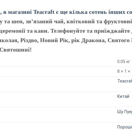
 в магазині Teacraft є ще кілька сотень інших с
шу та шен, зв’язаний чай, квітковий та фруктовий
церемонії та кави. Телефонуйте та приїжджайте 
олая, Різдво, Новий Рік, рік Дракона, Святого 
 Святошині!
0.05 кг
8 × 1 ×
Teacra
Китай
Шу Пуе
Порош