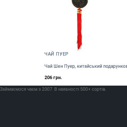
ЧАЙ ПУЕР
Чай Шен Пуер, китайський подарунковий
206
грн.
Займаємося чаєм з 2007. В наявності 500+ сортів.