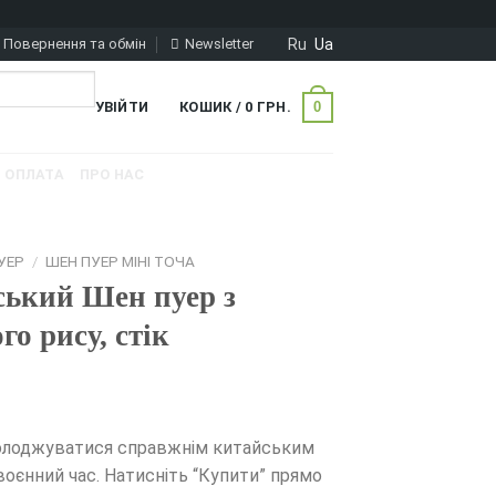
Ru
Ua
Повернення та обмін
Newsletter
0
УВІЙТИ
КОШИК /
0
ГРН.
ОПЛАТА
ПРО НАС
УЕР
/
ШЕН ПУЕР МІНІ ТОЧА
ський Шен пуер з
о рису, стік
солоджуватися справжнім китайським
 воєнний час. Натисніть “Купити” прямо