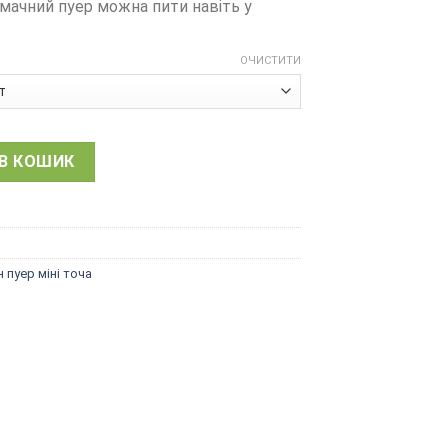
смачний пуер можна пити навіть у
ОЧИСТИТИ
ер з ароматом клейкого рису, стік кількість
В КОШИК
 пуер міні точа