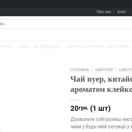
Про нас
Блог
ФУ ЧА
БЛОГ
МЕДИТАЦІЯ
ЧАЙНІ ПОДАРУНКИ
ДОСТАВКА
ГОЛОВНА
/
ЧАЙ ПУЕР
/
ШЕН П
Чай пуер, китай
ароматом клейког
20
(1 шт)
грн.
Дозвольте собі розкіш на
чаєм у будь-якій ситуації у