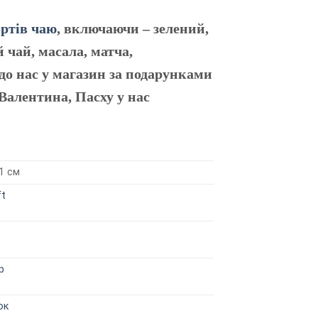
ортів чаю
, включаючи – зелений,
 чай, масала, матча,
до нас у магазин за подарунками
Валентина, Пасху у нас
 1 см
ft
р
ок