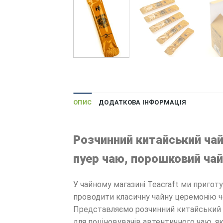
ОПИС
ДОДАТКОВА ІНФОРМАЦІЯ
Розчинний китайський чай
пуер чаю, порошковий чай
У чайному магазині Teacraft ми пригот
проводити класичну чайну церемонію че
Представляємо розчинний китайський ч
для поціновувачів автентичного чаю, як