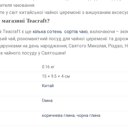
ителя чаювання.
ьте у світ китайської чайної церемонії з вишуканим аксес
магазині Teacraft?
і Teacraft є ще
кілька сотень сортів чаю
, включаючи – зеле
вий чай, різноманітний посуд для чайної церемонії та доро
дарунками на день народження, Святого Миколая, Різдво, Н
а чайного посуду у Святошині!
0.16 кг
15 × 9.5 × 4 см
Китай
Глина
коричнева глина
,
чорна глина