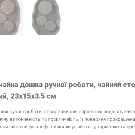
айна дошка ручної роботи, чайний стол
ий, 23х15х3.5 см
олик ручної роботи, створений для справжніх поціновувачів
тичну витонченість та практичність. Її поверхня прикраше
 у китайській філософії символізує чистоту, гармонію та прос