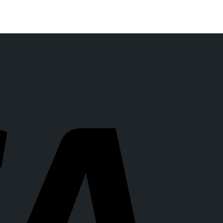
423
грн.