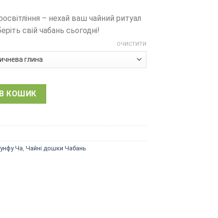
освітління – нехай ваш чайний ритуал
ріть свій чабань сьогодні!
ОЧИСТИТИ
айський чайний столик, глина, вибір кольору чорний, корич
В КОШИК
унфу Ча
,
Чайні дошки Чабань