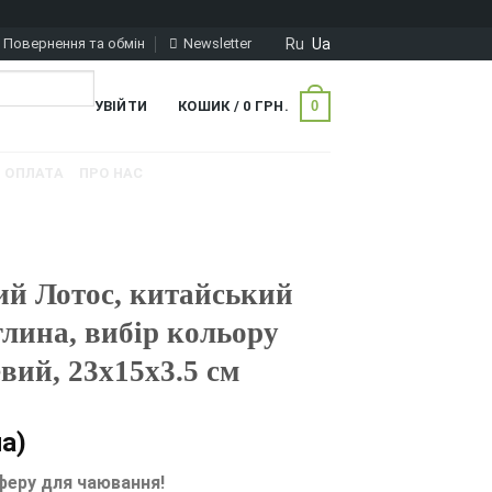
Ru
Ua
Повернення та обмін
Newsletter
0
УВІЙТИ
КОШИК /
0
ГРН.
ОПЛАТА
ПРО НАС
ий Лотос, китайський
глина, вибір кольору
вий, 23х15х3.5 см
а)
феру для чаювання!