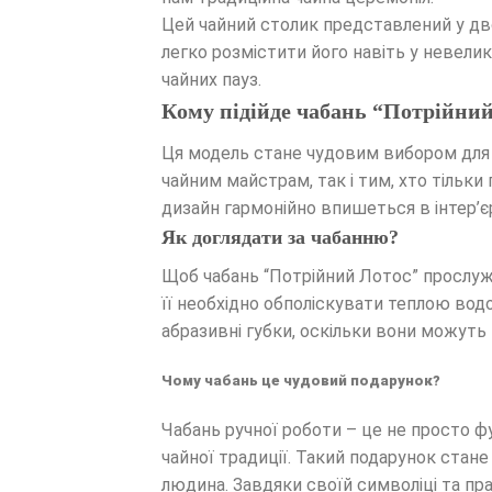
Цей чайний столик представлений у дв
легко розмістити його навіть у невели
чайних пауз.
Кому підійде чабань “Потрійни
Ця модель стане чудовим вибором для л
чайним майстрам, так і тим, хто тільк
дизайн гармонійно впишеться в інтер’єр
Як доглядати за чабанню?
Щоб чабань “Потрійний Лотос” прослужи
її необхідно обполіскувати теплою во
абразивні губки, оскільки вони можут
Чому чабань це чудовий подарунок?
Чабань ручної роботи – це не просто ф
чайної традиції. Такий подарунок стан
людина. Завдяки своїй символіці та пра