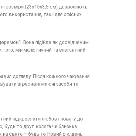
ні розміри (23х15х3,5 см) дозволяють
го використання, так і для офісних
еремонії. Вона підійде як досвідченим
 того, мінімалістичний та елегантний
равил догляду. Після кожного чаювання
вувати агресивні миючі засоби та
тний підкреслити любов і повагу до
 будь то друг, колега чи близька
 на свято – будь то Новий рік, день