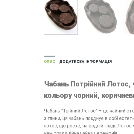
ОПИС
ДОДАТКОВА ІНФОРМАЦІЯ
Чабань Потрійний Лотос, ч
кольору чорний, коричнев
Чабань “Трійний Лотос” – це чайний ст
з глини, ця чабань поєднує в собі есте
лотос, що росте, на водній гладі. Лотос
нам традиційна чайна церемонія.