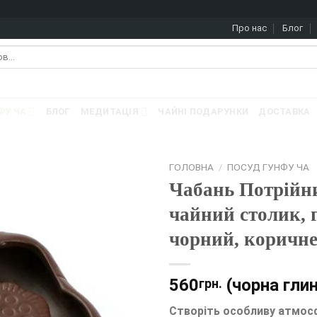
Про нас
Блог
ФУ ЧА
БЛОГ
МЕДИТАЦІЯ
ЧАЙНІ ПОДАРУНКИ
ДОСТАВКА
ГОЛОВНА
/
ПОСУД ГУНФУ ЧА
Чабань Потрійн
чайний столик, 
чорний, коричне
560
(чорна глин
грн.
Створіть особливу атмос