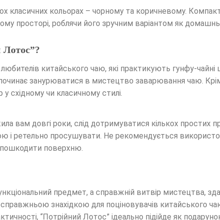
ох класичних кольорах – чорному та коричневому. Компакт
кому просторі, роблячи його зручним варіантом як домашньо
й Лотос”?
юбителів китайського чаю, які практикують гунфу-чайні ц
и починає занурюватися в мистецтво заварювання чаю. Крім
 у східному чи класичному стилі.
ла вам довгі роки, слід дотримуватися кількох простих п
дою і ретельно просушувати. Не рекомендується використо
ь пошкодити поверхню.
ункціональний предмет, а справжній витвір мистецтва, зда
е справжньою знахідкою для поціновувачів китайського чаю,
ктичності, “Потрійний Лотос” ідеально підійде як подарунок