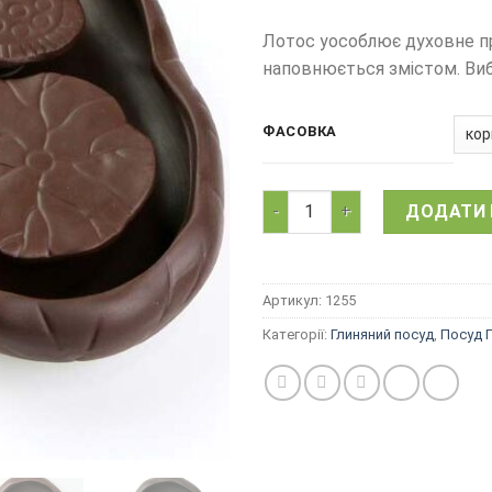
Лотос уособлює духовне пр
наповнюється змістом. Вибе
ФАСОВКА
Чабань Потрійний Лотос, кит
ДОДАТИ 
Артикул:
1255
Категорії:
Глиняний посуд
,
Посуд Г