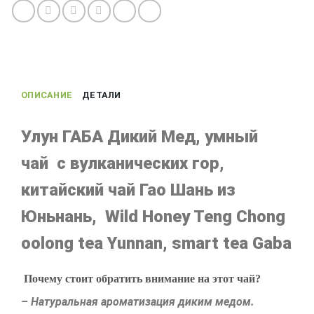
улун
Дикий
Мед
с
вулканических
ОПИСАНИЕ
ДЕТАЛИ
гор
Тен
Чонг
Улун ГАБА Дикий Мед, умный
чай с вулканических гор,
китайский чай Гао Шань из
Юньнань, Wild Honey Teng Chong
oolong tea Yunnan, smart tea Gaba
Почему стоит обратить внимание на этот чай?
– Натуральная ароматизация диким медом.