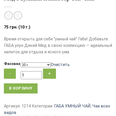
75
грн.
(10 г.)
Время открыть для себя “умный чай” Габа! Добавьте
ГАБА улун Дикий Мед в свою коллекцию — идеальный
напиток для отдыха и ясного ума
Фасовка
Очистить
Количество
В КОРЗИНУ
товара
Китайский
чай
Артикул:
1214
Категории:
ГАБА УМНЫЙ ЧАЙ
,
Чаи всех
улун
видов
ГАБА,