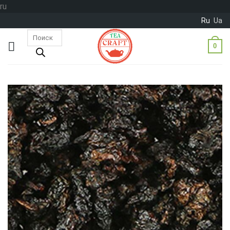
Skip
ru
to
Ru
Ua
content
Поиск
товаров
0