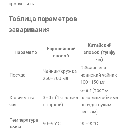
пропустить.
Таблица параметров
заваривания
Китайский
Европейский
Параметр
способ (гунфу
способ
ча)
Гайвань или
Чайник/кружка
Посуда
исинский чайник
250–300 мл
100–150 мл
6–8 г (треть-
Количество
3–4 г (1 ч. ложка
половина объёма
чая
с горкой)
посуды сухим
листом)
Температура
90–95°C
90–95°C
воды