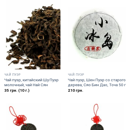
ЧАЙ ПУЭР
ЧАЙ ПУЭР
Чай пуэр, китайский Шу Пуэр
Чай пуэр, Шен Пуэр со старого
молочный, чай Най Сян
дерева, Сяо Бин Дао, Точа 50 г
35
грн.
(10 г.)
210
грн.