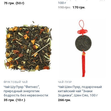
100 г
75
грн.
(50 г)
Первоначальная
Текущая
190
грн.
170
грн.
цена
цена:
составляла
170
190
грн..
грн..
ФРУКТОВЫЙ ЧАЙ
ЧАЙ ПУЭР
Чай Шу Пуэр “Фитнес”,
Чай Шен Пуэр, подарочный
природный энергетик
китайский чай “Знаки
бодрость без нервозности
Зодиака”, Шен Сяо, 100 г
35
грн.
(10 г.)
266
грн.