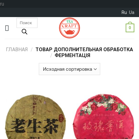
Skip
ru
to
Ru
Ua
content
Поиск
товаров
0
ГЛАВНАЯ
/
ТОВАР ДОПОЛНИТЕЛЬНАЯ ОБРАБОТКА
/
ФЕРМЕНТАЦІЯ