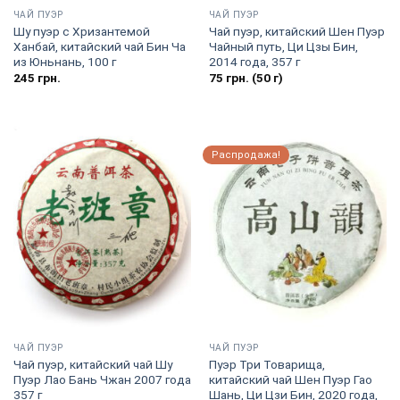
ЧАЙ ПУЭР
ЧАЙ ПУЭР
Шу пуэр с Хризантемой
Чай пуэр, китайский Шен Пуэр
Ханбай, китайский чай Бин Ча
Чайный путь, Ци Цзы Бин,
из Юньнань, 100 г
2014 года, 357 г
245
грн.
75
грн.
(50 г)
Распродажа!
ЧАЙ ПУЭР
ЧАЙ ПУЭР
Чай пуэр, китайский чай Шу
Пуэр Три Товарища,
Пуэр Лао Бань Чжан 2007 года
китайский чай Шен Пуэр Гао
357 г
Шань, Ци Цзи Бин, 2020 года,