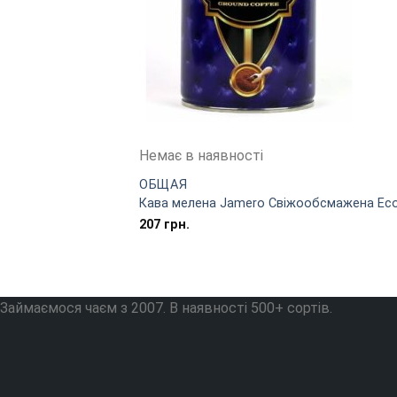
Немає в наявності
ОБЩАЯ
Кава мелена Jamero Свіжообсмажена Eco C
207
грн.
Займаємося чаєм з 2007. В наявності 500+ сортів.