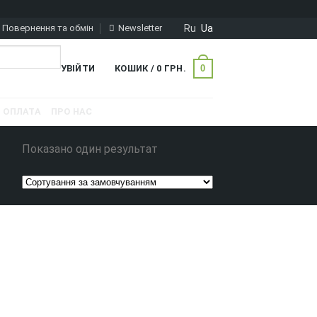
Ru
Ua
Повернення та обмін
Newsletter
0
УВІЙТИ
КОШИК /
0
ГРН.
ОПЛАТА
ПРО НАС
Показано один результат