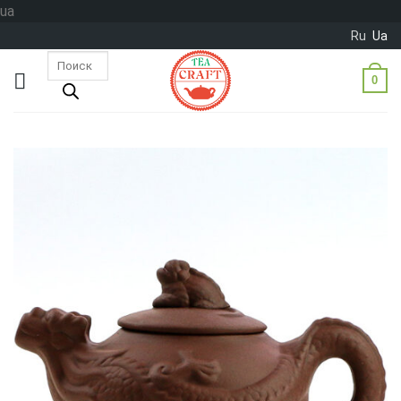
Skip
ua
to
Ru
Ua
content
Пошук
товарів
0