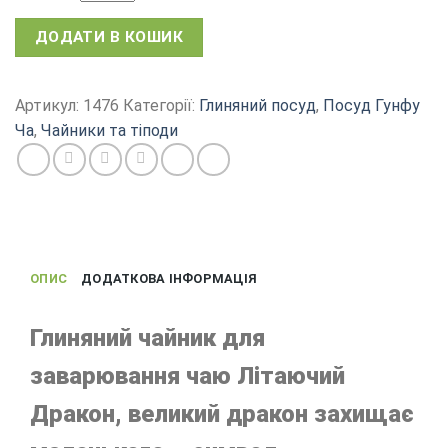
Заварювальний
ДОДАТИ В КОШИК
чайник
Літаючий
Дракон,
Артикул:
1476
Категорії:
Глиняний посуд
,
Посуд Гунфу
гармонія
Ча
,
Чайники та тіподи
поколінь,
тавро,
глина
Ісін,
об'єм
150
ОПИС
ДОДАТКОВА ІНФОРМАЦІЯ
мл
кількість
Глиняний чайник для
заварювання чаю Літаючий
Дракон, великий дракон захищає