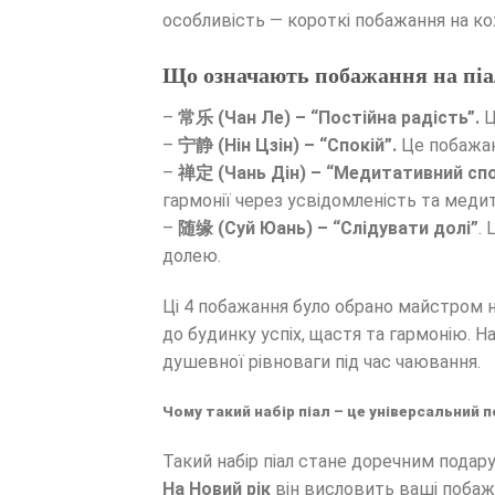
особливість — короткі побажання на кож
Що означають побажання на піа
–
常乐 (Чан Ле) – “Постійна радість”.
Ц
–
宁静 (Нін Цзін) – “Спокій”.
Це побажан
–
禅定 (Чань Дін) – “Медитативний спо
гармонії через усвідомленість та меди
–
随缘 (Суй Юань) – “Слідувати долі”
.
долею.
Ці 4 побажання було обрано майстром н
до будинку успіх, щастя та гармонію.
душевної рівноваги під час чаювання.
Чому такий набір піал – це універсальний 
Такий набір піал стане доречним подар
На Новий рік
він висловить ваші побажа