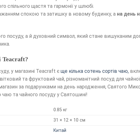
о спільного щастя та гармонії у шлюбі.
ажанням спокою та затишку в новому будинку, а
на день 
йного посуду, а й духовний символ, який стане вишуканим 
ика.
Teacraft?
ду, у магазині Teacraft є
ще кілька сотень сортів чаю,
вклю
 квітковий та фруктовий чай, різноманітний посуд для чайно
агазин за подарунками на день народження, Святого Миколая
р чаю та чайного посуду у Святошині!
0.85 кг
31 × 12 × 10 см
Китай