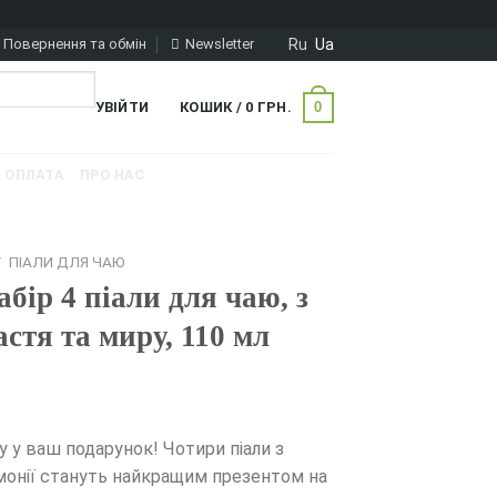
Ru
Ua
Повернення та обмін
Newsletter
0
УВІЙТИ
КОШИК /
0
ГРН.
ОПЛАТА
ПРО НАС
/
ПІАЛИ ДЛЯ ЧАЮ
бір 4 піали для чаю, з
тя та миру, 110 мл
 у ваш подарунок! Чотири піали з
монії стануть найкращим презентом на