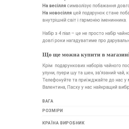
На весілля
символізує побажання довгог
На новосілля
цей подарунок стане поб
внутрішній світ і гармонію іменинника.
Набір з 4 піал – це не просто набір ча
довгі роки нагадуватиме про дарувальн
Що ще можна купити в магазині 
Крім подарункових наборів чайного посу
улуни, пуери шу та шен, зв’язаний чай,
Телефонуйте та приїжджайте до нас у м
Валентина, Пасху у нас найкращий вибі
ВАГА
РОЗМІРИ
КРАЇНА ВИРОБНИК