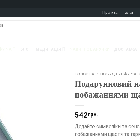
Про нас
Блог
ФУ ЧА
БЛОГ
МЕДИТАЦІЯ
ЧАЙНІ ПОДАРУНКИ
ДОСТАВКА
ГОЛОВНА
/
ПОСУД ГУНФУ ЧА
Подарунковий на
побажаннями щас
542
грн.
Додайте символіки та сенсу
побажаннями щастя та гар