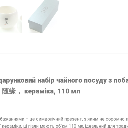
подарунковий набір чайного посуду з п
缘， кераміка, 110 мл
побажаннями – це символічний презент, з яким не соромно п
ї кераміки, ці піали мають об’єм 110 мл, ідеальний для тра