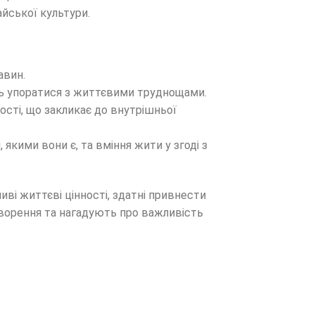
айської культури.
авин.
ть упоратися з життєвими труднощами.
сті, що закликає до внутрішньої
якими вони є, та вміння жити у згоді з
ві життєві цінності, здатні привнести
творення та нагадують про важливість