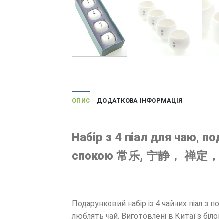
ОПИС
ДОДАТКОВА ІНФОРМАЦІЯ
Набір з 4 піал для чаю, 
спокою 常乐, 宁静， 禅定， 随
Подарунковий набір із 4 чайних піал з 
люблять чай. Виготовлені в Китаї з біло