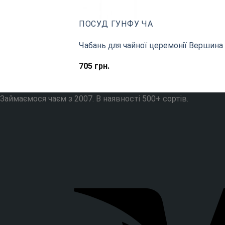
ПОСУД ГУНФУ ЧА
Чабань для чайної церемонії Вершина
705
грн.
Займаємося чаєм з 2007. В наявності 500+ сортів.