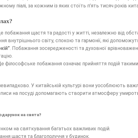
ному піалі, за кожним із яких стоїть п’ять тисяч років кит
лах?
е побажання щастя та радості у житті, незалежно від обст
ня внутрішнього світу, спокою та гармонії, які допоможу
кій”
. Побажання зосередженості та духовної врівноважено
тацію.
 Це філософське побажання означає прийняття подій такими, 
евипадково. У китайській культурі вони уособлюють важли
 Написи на посуді допомагають створити атмосферу умиро
подарунок на свята?
унком на святкування багатьох важливих подій.
ння щастя та благополуччя у будинок.