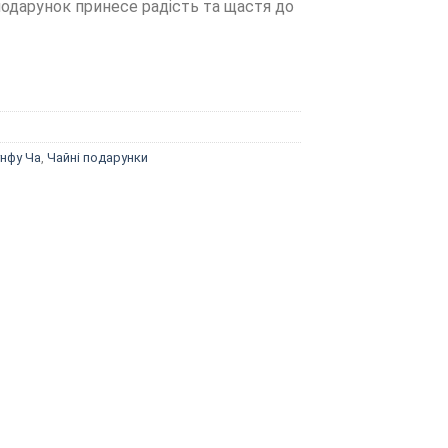
подарунок принесе радість та щастя до
унфу Ча
,
Чайні подарунки