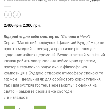
Оригінальна
Поточна
2,400
грн.
2,300
грн.
ціна:
ціна:
Відкрийте для себе мистецтво “Ленивого Чаю”!
2,400
2,300
Сервіз “Магнітний поцілунок. Щасливий Будда” – це не
грн..
грн..
просто модний аксесуар, а практичне рішення для
щоденних чайних церемоній. Безконтактний магнітний
клапан робить заварювання неймовірно простим,
прозоре термоскло радує око, а філософська
композиція з Буддою створює атмосферу спокою та
гармонії. Ідеальний як для особистого користування,
так і для зустрічі гостей. Перетворіть чаювання на
свято – замовте сервіз вже сьогодні!
3 в наявності