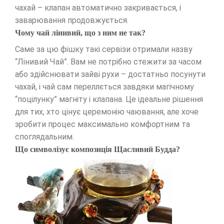
чахай – клапан автоматично закривається, і
заварювання продовжується.
Чому чай лінивий, що з ним не так?
Саме за цю фішку такі сервізи отримали назву
“Лінивий Чай”. Вам не потрібно стежити за часом
або здійснювати зайві рухи – достатньо посунути
чахай, і чай сам переллється завдяки магічному
“поцілунку” магніту і клапана. Це ідеальне рішення
для тих, хто цінує церемонію чаювання, але хоче
зробити процес максимально комфортним та
споглядальним.
Що символізує композиція Щасливий Будда?