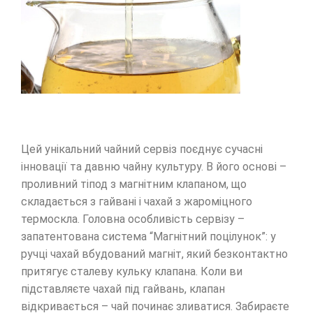
Цей унікальний чайний сервіз поєднує сучасні
інновації та давню чайну культуру. В його основі –
проливний тіпод з магнітним клапаном, що
складається з гайвані і чахай з жароміцного
термоскла. Головна особливість сервізу –
запатентована система “Магнітний поцілунок”: у
ручці чахай вбудований магніт, який безконтактно
притягує сталеву кульку клапана. Коли ви
підставляєте чахай під гайвань, клапан
відкривається – чай починає зливатися. Забираєте