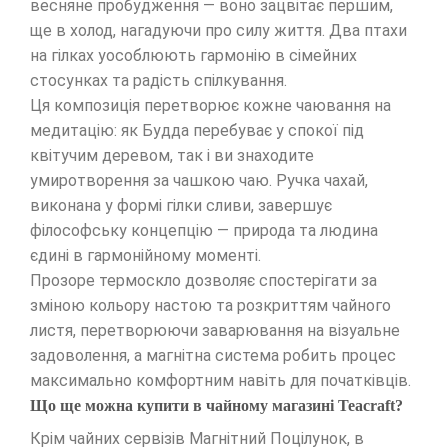
весняне пробудження — воно зацвітає першим,
ще в холод, нагадуючи про силу життя. Два птахи
на гілках уособлюють гармонію в сімейних
стосунках та радість спілкування.
Ця композиція перетворює кожне чаювання на
медитацію: як Будда перебуває у спокої під
квітучим деревом, так і ви знаходите
умиротворення за чашкою чаю. Ручка чахай,
виконана у формі гілки сливи, завершує
філософську концепцію — природа та людина
єдині в гармонійному моменті.
Прозоре термоскло дозволяє спостерігати за
зміною кольору настою та розкриттям чайного
листя, перетворюючи заварювання на візуальне
задоволення, а магнітна система робить процес
максимально комфортним навіть для початківців.
Що ще можна купити в чайному магазині Teacraft?
Крім чайних сервізів Магнітний Поцілунок, в