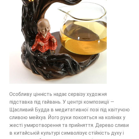
Особливу цінність надає сервізу художня
підставка під гайвань. У центрі композиції —
Щасливий Будда в медитативної позі під квітучою
сливою мейхуа. Його руки покояться на колінах у
жесті умиротворення та прийняття. Дерево сливи
в китайській культурі символізує стійкість духу і