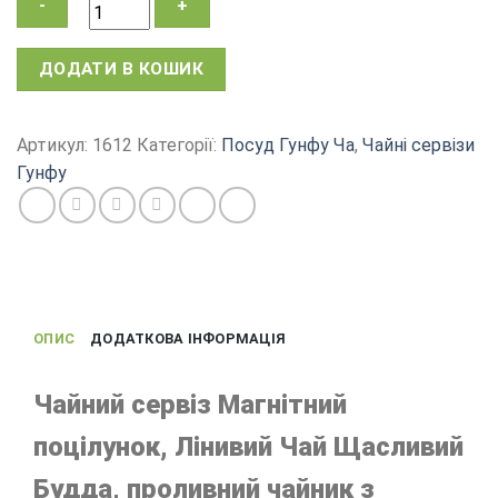
Чайний
ДОДАТИ В КОШИК
сервіз
із
магнітом
Артикул:
1612
Категорії:
Посуд Гунфу Ча
,
Чайні сервізи
заварник
Гунфу
Магнітний
поцілунок
Щасливий
Будда
кількість
ОПИС
ДОДАТКОВА ІНФОРМАЦІЯ
Чайний сервіз Магнітний
поцілунок, Лінивий Чай Щасливий
Будда, проливний чайник з