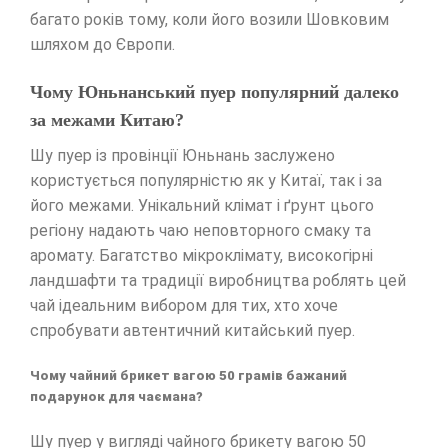
багато років тому, коли його возили Шовковим
шляхом до Європи.
Чому Юньнанський пуер популярний далеко
за межами Китаю?
Шу пуер із провінції Юньнань заслужено
користується популярністю як у Китаї, так і за
його межами. Унікальний клімат і ґрунт цього
регіону надають чаю неповторного смаку та
аромату. Багатство мікроклімату, високогірні
ландшафти та традиції виробництва роблять цей
чай ідеальним вибором для тих, хто хоче
спробувати автентичний китайський пуер.
Чому чайний брикет вагою 50 грамів бажаний
подарунок для чаємана?
Шу пуер у вигляді чайного брикету вагою 50