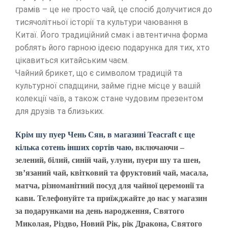
грамів – це не просто чай, це спосіб долучитися до
тисячолітньої історії та культури чаювання в
Китаї. Його традиційний смак і автентична форма
роблять його гарною ідеєю подарунка для тих, хто
цікавиться китайським чаєм.
Чайний брикет, що є символом традицій та
культурної спадщини, займе гідне місце у вашій
колекції чаїв, а також стане чудовим презентом
для друзів та близьких.
Крім шу пуер Чень Сян, в магазині Teacraft є ще
кілька сотень інших сортів чаю
, включаючи –
зелений, білий, синій чай, улуни, пуери шу та шен,
зв’язаний чай, квітковий та фруктовий чай, масала,
матча, різноманітний посуд для чайної церемонії та
кави. Телефонуйте та приїжджайте до нас у магазин
за подарунками на день народження, Святого
Миколая, Різдво, Новий Рік, рік Дракона, Святого