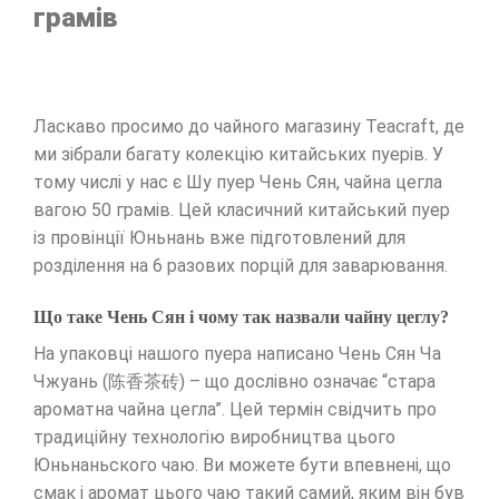
грамів
Ласкаво просимо до чайного магазину Teacraft, де
ми зібрали багату колекцію китайських пуерів. У
тому числі у нас є Шу пуер Чень Сян, чайна цегла
вагою 50 грамів. Цей класичний китайський пуер
із провінції Юньнань вже підготовлений для
розділення на 6 разових порцій для заварювання.
Що таке Чень Сян і чому так назвали чайну цеглу?
На упаковці нашого пуера написано Чень Сян Ча
Чжуань (陈香茶砖) – що дослівно означає “стара
ароматна чайна цегла”. Цей термін свідчить про
традиційну технологію виробництва цього
Юньнаньского чаю. Ви можете бути впевнені, що
смак і аромат цього чаю такий самий, яким він був