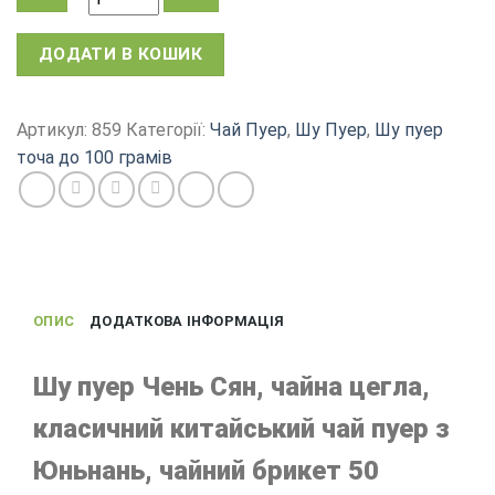
Чай
ДОДАТИ В КОШИК
Пуер,
Юньнанський
Шу
Артикул:
859
Категорії:
Чай Пуер
,
Шу Пуер
,
Шу пуер
пуер
точа до 100 грамів
Чень
Сян,
чайний
брикет
50
г
ОПИС
ДОДАТКОВА ІНФОРМАЦІЯ
кількість
Шу пуер Чень Сян, чайна цегла,
класичний китайський чай пуер з
Юньнань, чайний брикет 50