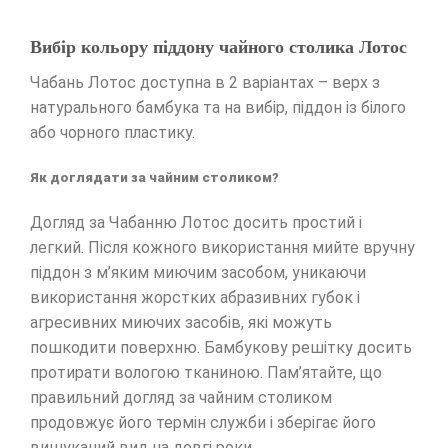
Вибір кольору піддону чайного столика Лотос
Чабань Лотос доступна в 2 варіантах – верх з
натурального бамбука та на вибір, піддон із білого
або чорного пластику.
Як доглядати за чайним столиком?
Догляд за Чабанню Лотос досить простий і
легкий. Після кожного використання мийте вручну
піддон з м’яким миючим засобом, уникаючи
використання жорстких абразивних губок і
агресивних миючих засобів, які можуть
пошкодити поверхню. Бамбукову решітку досить
протирати вологою тканиною. Пам’ятайте, що
правильний догляд за чайним столиком
продовжує його термін служби і зберігає його
вишуканий вид на довгі роки.