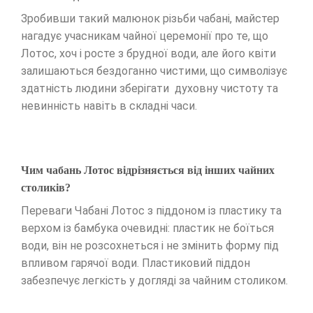
Зробивши такий малюнок різьби чабані, майстер
нагадує учасникам чайної церемонії про те, що
Лотос, хоч і росте з брудної води, але його квіти
залишаються бездоганно чистими, що символізує
здатність людини зберігати духовну чистоту та
невинність навіть в складні часи.
Чим чабань Лотос відрізняється від інших чайних
столиків?
Переваги Чабані Лотос з піддоном із пластику та
верхом із бамбука очевидні: пластик не боїться
води, він не розсохнеться і не змінить форму під
впливом гарячої води. Пластиковий піддон
забезпечує легкість у догляді за чайним столиком.