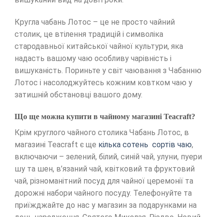
Кругла чабань Лотос – це не просто чайний
столик, це втілення традицій і символіка
стародавньої китайської чайної культури, яка
надасть вашому чаю особливу чарівність і
вишуканість. Пориньте у світ чаювання з Чабанню
Лотос і насолоджуйтесь кожним ковтком чаю у
затишній обстановці вашого дому.
Що ще можна купити в чайному магазині Teacraft?
Крім круглого чайного столика Чабань Лотос, в
магазині Teacraft є ще
кілька сотень сортів чаю
,
включаючи – зелений, білий, синій чай, улуни, пуери
шу та шен, в’язаний чай, квітковий та фруктовий
чай, різноманітний посуд для чайної церемонії та
дорожні набори чайного посуду. Телефонуйте та
приїжджайте до нас у магазин за подарунками на