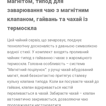
магнітом, типод для
заварювання чаю з магнітним
клапаном, гайвань та чахай із
термоскла
Цей чайний сервіз, що зачаровує, поєднує
технологічну досконалість з давньою символікою
водної стихії. У комплект входять проливний
чайник-типод з гайванню і чахає з жароміцного
термоскла. Головна особливість – система
“Магнітний поцілунок”: у ручці чахай вбудований
магніт, який безконтактно притягує сталеву
кульку клапана типода. Коли ви посуваєте чахай до
гайвані, клапан відкривається настій
переливається в чахай. Забираєте чахай – клапан
автоматично закривається, дозволяючи чаю
продовжувати настоюватися.