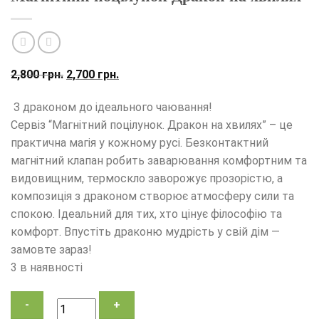
Оригінальна
Поточна
2,800
грн.
2,700
грн.
ціна:
ціна:
З драконом до ідеального чаювання!
2,800
2,700
Сервіз “Магнітний поцілунок. Дракон на хвилях” – це
грн..
грн..
практична магія у кожному русі. Безконтактний
магнітний клапан робить заварювання комфортним та
видовищним, термоскло заворожує прозорістю, а
композиція з драконом створює атмосферу сили та
спокою. Ідеальний для тих, хто цінує філософію та
комфорт. Впустіть драконю мудрість у свій дім —
замовте зараз!
3 в наявності