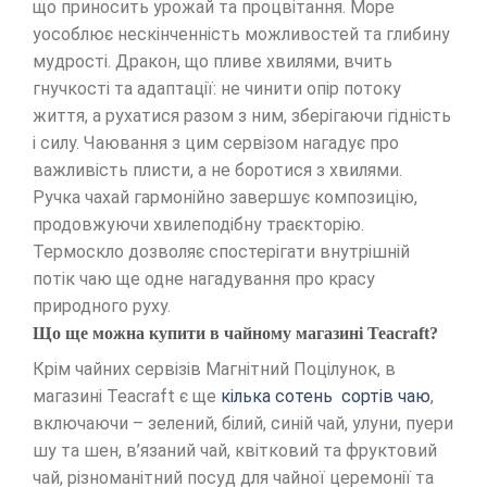
що приносить урожай та процвітання. Море
уособлює нескінченність можливостей та глибину
мудрості. Дракон, що пливе хвилями, вчить
гнучкості та адаптації: не чинити опір потоку
життя, а рухатися разом з ним, зберігаючи гідність
і силу. Чаювання з цим сервізом нагадує про
важливість плисти, а не боротися з хвилями.
Ручка чахай гармонійно завершує композицію,
продовжуючи хвилеподібну траєкторію.
Термоскло дозволяє спостерігати внутрішній
потік чаю ще одне нагадування про красу
природного руху.
Що ще можна купити в чайному магазині Teacraft?
Крім чайних сервізів Магнітний Поцілунок, в
магазині Teacraft є ще
кілька сотень сортів чаю
,
включаючи – зелений, білий, синій чай, улуни, пуери
шу та шен, в’язаний чай, квітковий та фруктовий
чай, різноманітний посуд для чайної церемонії та