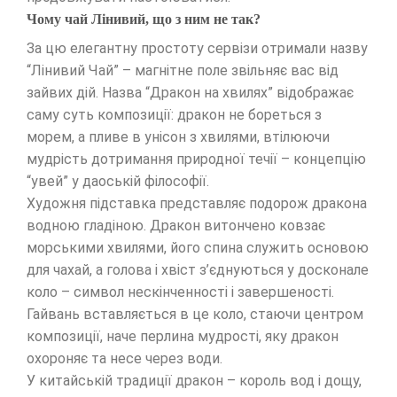
Чому чай Лінивий, що з ним не так?
За цю елегантну простоту сервізи отримали назву
“Лінивий Чай” – магнітне поле звільняє вас від
зайвих дій. Назва “Дракон на хвилях” відображає
саму суть композиції: дракон не бореться з
морем, а пливе в унісон з хвилями, втілюючи
мудрість дотримання природної течії – концепцію
“увей” у даоській філософії.
Художня підставка представляє подорож дракона
водною гладіною. Дракон витончено ковзає
морськими хвилями, його спина служить основою
для чахай, а голова і хвіст з’єднуються у досконале
коло – символ нескінченності і завершеності.
Гайвань вставляється в це коло, стаючи центром
композиції, наче перлина мудрості, яку дракон
охороняє та несе через води.
У китайській традиції дракон – король вод і дощу,