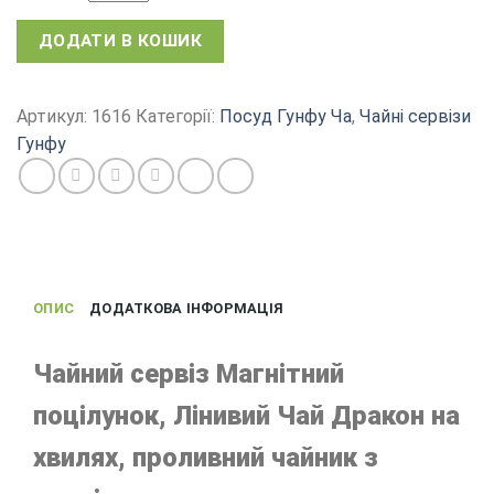
Чайний
ДОДАТИ В КОШИК
сервіз
із
магнітом
Артикул:
1616
Категорії:
Посуд Гунфу Ча
,
Чайні сервізи
заварник
Гунфу
Магнітний
поцілунок
Дракон
на
хвилях
кількість
ОПИС
ДОДАТКОВА ІНФОРМАЦІЯ
Чайний сервіз Магнітний
поцілунок, Лінивий Чай Дракон на
хвилях, проливний чайник з