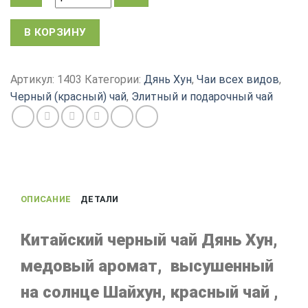
Количество
В КОРЗИНУ
товара
Китайский
красный
Артикул:
1403
Категории:
Дянь Хун
,
Чаи всех видов
,
чай
Черный (красный) чай
,
Элитный и подарочный чай
Дянь
Хун,
Шайхун
Король
Чайного
Дерева,
ОПИСАНИЕ
ДЕТАЛИ
2023,
200
г
Китайский черный чай Дянь Хун,
медовый аромат, высушенный
на солнце Шайхун, красный чай ,