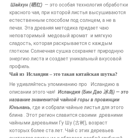
Шайхун (晒红)
— это особая технология обработки
красного чая, при которой листья высушиваются
естественным способом под солнцем, а не в
печах. Эта древняя методика придает чаю
неповторимый медовый аромат и мягкую
сладость, которая раскрывается с каждым
глотком. Солнечная сушка сохраняет природную
энергию листа и создает уникальный вкусовой
профиль.
Чай из Исландии – это такая китайская шутка?
Не удивляйтесь упоминанию про Исландию в
описании этого чая!
Исландия (Бин Дао 冰岛) — это
название знаменитой чайной горы в провинции
Юньнань
, где и собрали чайные листья для этого
блина . Этот регион славится своими древними
чайными деревьями Гу Шу (古树), возраст
которых более ста лет. Чай с этих деревьев