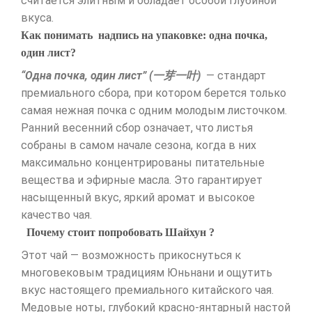
считается элитным и обладает особой глубиной
вкуса.
Как понимать надпись на упаковке: одна почка,
один лист?
“Одна почка, один лист” (一芽一叶)
— стандарт
премиального сбора, при котором берется только
самая нежная почка с одним молодым листочком.
Ранний весенний сбор означает, что листья
собраны в самом начале сезона, когда в них
максимально концентрированы питательные
вещества и эфирные масла. Это гарантирует
насыщенный вкус, яркий аромат и высокое
качество чая.
Почему стоит попробовать Шайхун ?
Этот чай — возможность прикоснуться к
многовековым традициям Юньнани и ощутить
вкус настоящего премиального китайского чая.
Медовые ноты, глубокий красно-янтарный настой