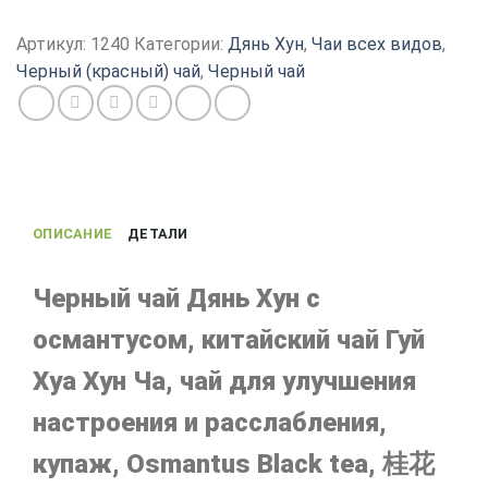
Черный
чай
Артикул:
1240
Категории:
Дянь Хун
,
Чаи всех видов
,
Дянь
Черный (красный) чай
,
Черный чай
Хун
с
османтусом,
китайский
чай
Гуй
ОПИСАНИЕ
ДЕТАЛИ
Хуа
Хун
Ча,
Черный чай Дянь Хун с
мини
османтусом, китайский чай Гуй
точа
6
Хуа Хун Ча, чай для улучшения
г
настроения и расслабления,
купаж, Osmantus Black tea, 桂花