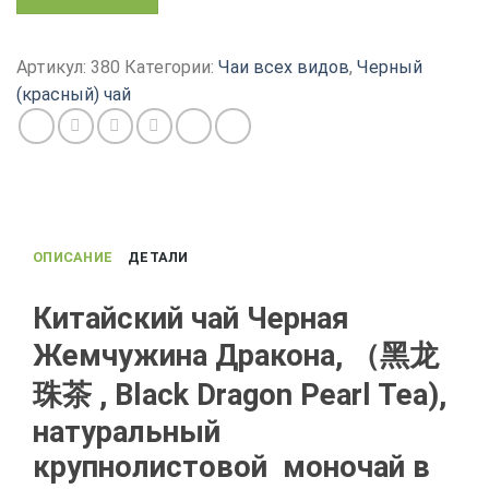
товара
Чай
Черная
Артикул:
380
Категории:
Чаи всех видов
,
Черный
Жемчужина
(красный) чай
Дракона,
черный
чай
из
Юньнань
ОПИСАНИЕ
ДЕТАЛИ
Китайский чай Черная
Жемчужина Дракона, （黑龙
珠茶 , Black Dragon Pearl Tea),
натуральный
крупнолистовой моночай в