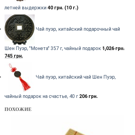
летней выдержки
40
грн.
(10 г.)
Чай пуэр, китайский подарочный чай
Шен Пуэр, "Монета" 357 г, чайный подарок
1,026
грн.
Первоначальная
Текущая
745
грн.
цена
цена:
составляла
745
Чай пуэр, китайский чай Шен Пуэр,
1,026
грн..
грн..
чайный подарок на счастье, 40 г
206
грн.
ПОХОЖИЕ