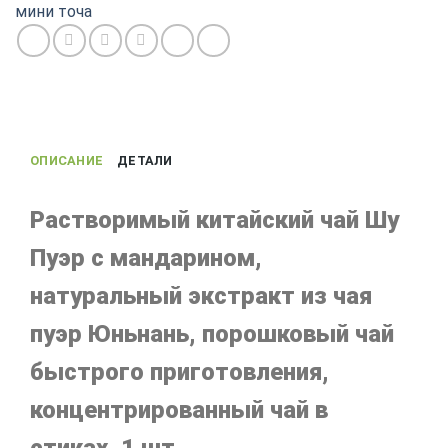
китайский
мини точа
растворимый
Шу
пуэр
с
мандарином,
Стик
ОПИСАНИЕ
ДЕТАЛИ
Растворимый китайский чай Шу
Пуэр с мандарином,
натуральный экстракт из чая
пуэр Юньнань, порошковый чай
быстрого приготовления,
концентрированный чай в
стиках, 1 шт