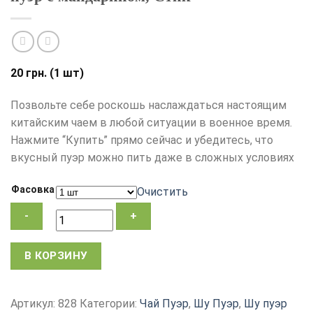
20
грн.
(1 шт)
Позвольте себе роскошь наслаждаться настоящим
китайским чаем в любой ситуации в военное время.
Нажмите “Купить” прямо сейчас и убедитесь, что
вкусный пуэр можно пить даже в сложных условиях
Фасовка
Очистить
Количество
В КОРЗИНУ
товара
Чай
пуэр,
Артикул:
828
Категории:
Чай Пуэр
,
Шу Пуэр
,
Шу пуэр