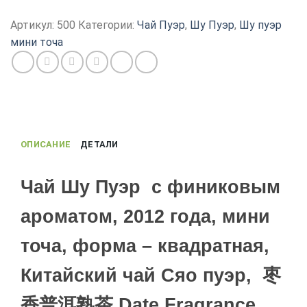
Чай
пуэр,
Артикул:
500
Категории:
Чай Пуэр
,
Шу Пуэр
,
Шу пуэр
Шу
мини точа
Пуэр
2012
года
с
ароматом
финика,
ОПИСАНИЕ
ДЕТАЛИ
Цзао
Сян
Чай Шу Пуэр с финиковым
ароматом, 2012 года, мини
точа, форма – квадратная,
Китайский чай Сяо пуэр, 枣
香普洱熟茶 Date Fragrance